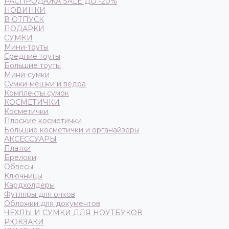
РАСПРОДАЖА SALE ДО -20%
НОВИНКИ
В ОТПУСК
ПОДАРКИ
СУМКИ
Мини-тоуты
Средние тоуты
Большие тоуты
Мини-сумки
Сумки-мешки и ведра
Комплекты сумок
КОСМЕТИЧКИ
Косметички
Плоские косметички
Большие косметички и органайзеры
АКСЕССУАРЫ
Платки
Брелоки
Обвесы
Ключницы
Кардхолдеры
Футляры для очков
Обложки для документов
ЧЕХЛЫ И СУМКИ ДЛЯ НОУТБУКОВ
РЮКЗАКИ