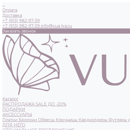
...
Оплата
Доставка
+7 (913) 982-97-39
+7 (913) 982-97-39
info@vua-lya.ru
Заказать звонок
Каталог
РАСПРОДАЖА SALE ДО -20%
ПОДАРКИ
АКСЕССУАРЫ
Платки
Брелоки
Обвесы
Ключницы
Кардхолдеры
Футляры 
ДЛЯ НЕГО