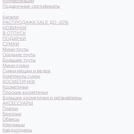
Коллаборации
Подарочные сертификаты
...
Каталог
РАСПРОДАЖА SALE ДО -20%
НОВИНКИ
В ОТПУСК
ПОДАРКИ
СУМКИ
Мини-тоуты
Средние тоуты
Большие тоуты
Мини-сумки
Сумки-мешки и ведра
Комплекты сумок
КОСМЕТИЧКИ
Косметички
Плоские косметички
Большие косметички и органайзеры
АКСЕССУАРЫ
Платки
Брелоки
Обвесы
Ключницы
Кардхолдеры