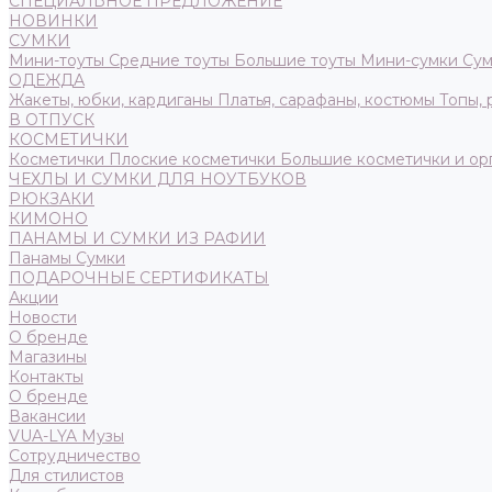
СПЕЦИАЛЬНОЕ ПРЕДЛОЖЕНИЕ
НОВИНКИ
СУМКИ
Мини-тоуты
Средние тоуты
Большие тоуты
Мини-сумки
Сум
ОДЕЖДА
Жакеты, юбки, кардиганы
Платья, сарафаны, костюмы
Топы,
В ОТПУСК
КОСМЕТИЧКИ
Косметички
Плоские косметички
Большие косметички и ор
ЧЕХЛЫ И СУМКИ ДЛЯ НОУТБУКОВ
РЮКЗАКИ
КИМОНО
ПАНАМЫ И СУМКИ ИЗ РАФИИ
Панамы
Сумки
ПОДАРОЧНЫЕ СЕРТИФИКАТЫ
Акции
Новости
О бренде
Магазины
Контакты
О бренде
Вакансии
VUA-LYA Музы
Сотрудничество
Для стилистов