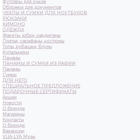
Футляры для очков
Обложки для документов
ЧЕХЛЫ И СУМКИ ДЛЯ НОУТБУКОВ
РЮКЗАКИ
КИМОНО
ОДЕЖДА
Жакеты, юбки, кардиганы
Платья, сарафаны, костюмы
Топы, рубашки, блузы
Купальники
Панамы
ПАНАМЫ И СУМКИ ИЗ РАФИИ
Панамы
Сумки
ДЛЯ НЕГО
СПЕЦИАЛЬНОЕ ПРЕДЛОЖЕНИЕ
ПОДАРОЧНЫЕ СЕРТИФИКАТЫ
Акции
Новости
О бренде
Магазины
Контакты
О бренде
Вакансии
VUA-LYA Музы