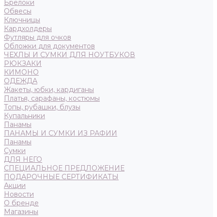
Брелоки
Обвесы
Ключницы
Кардхолдеры
Футляры для очков
Обложки для документов
ЧЕХЛЫ И СУМКИ ДЛЯ НОУТБУКОВ
РЮКЗАКИ
КИМОНО
ОДЕЖДА
Жакеты, юбки, кардиганы
Платья, сарафаны, костюмы
Топы, рубашки, блузы
Купальники
Панамы
ПАНАМЫ И СУМКИ ИЗ РАФИИ
Панамы
Сумки
ДЛЯ НЕГО
СПЕЦИАЛЬНОЕ ПРЕДЛОЖЕНИЕ
ПОДАРОЧНЫЕ СЕРТИФИКАТЫ
Акции
Новости
О бренде
Магазины