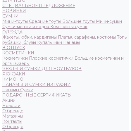
ДЛЯ НЕГО
СПЕЦИАЛЬНОЕ ПРЕДЛОЖЕНИЕ
НОВИНКИ
СУМКИ
Мини-тоуты
Средние тоуты
Большие тоуты
Мини-сумки
Сумки-мешки и ведра
Комплекты сумок
ОДЕЖДА
Жакеты, юбки, кардиганы
Платья, сарафаны, костюмы
Топы,
рубашки, блузы
Купальники
Панамы
В ОТПУСК
КОСМЕТИЧКИ
Косметички
Плоские косметички
Большие косметички и
органайзеры
ЧЕХЛЫ И СУМКИ ДЛЯ НОУТБУКОВ
РЮКЗАКИ
КИМОНО
ПАНАМЫ И СУМКИ ИЗ РАФИИ
Панамы
Сумки
ПОДАРОЧНЫЕ СЕРТИФИКАТЫ
Акции
Новости
О бренде
Магазины
Контакты
О бренде