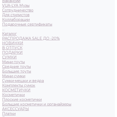
Вакансии
VUA-LYA Музы
Сотрудничество
Для стилистов
Коллаборации
Подарочные сертификаты
...
Каталог
РАСПРОДАЖА SALE ДО -20%
НОВИНКИ
В ОТПУСК
ПОДАРКИ
СУМКИ
Мини-тоуты
Средние тоуты
Большие тоуты
Мини-сумки
Сумки-мешки и ведра
Комплекты сумок
КОСМЕТИЧКИ
Косметички
Плоские косметички
Большие косметички и органайзеры
АКСЕССУАРЫ
Платки