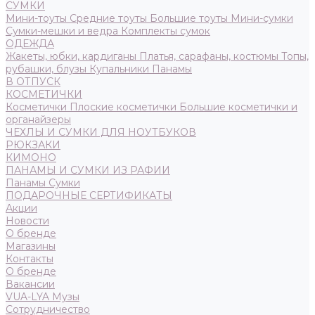
СУМКИ
Мини-тоуты
Средние тоуты
Большие тоуты
Мини-сумки
Сумки-мешки и ведра
Комплекты сумок
ОДЕЖДА
Жакеты, юбки, кардиганы
Платья, сарафаны, костюмы
Топы,
рубашки, блузы
Купальники
Панамы
В ОТПУСК
КОСМЕТИЧКИ
Косметички
Плоские косметички
Большие косметички и
органайзеры
ЧЕХЛЫ И СУМКИ ДЛЯ НОУТБУКОВ
РЮКЗАКИ
КИМОНО
ПАНАМЫ И СУМКИ ИЗ РАФИИ
Панамы
Сумки
ПОДАРОЧНЫЕ СЕРТИФИКАТЫ
Акции
Новости
О бренде
Магазины
Контакты
О бренде
Вакансии
VUA-LYA Музы
Сотрудничество