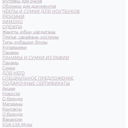
Футляры для очков
Обложки для документов
ЧЕХЛЫ И СУМКИ ДЛЯ НОУТБУКОВ
РЮКЗАКИ
КИМОНО
ОДЕЖДА
Жакеты, юбки, кардиганы
Платья, сарафаны, костюмы
Топы, рубашки, блузы
Купальники
Панамы
ПАНАМЫ И СУМКИ ИЗ РАФИИ
Панамы
Сумки
ДЛЯ НЕГО
СПЕЦИАЛЬНОЕ ПРЕДЛОЖЕНИЕ
ПОДАРОЧНЫЕ СЕРТИФИКАТЫ
Акции
Новости
О бренде
Магазины
Контакты
О бренде
Вакансии
VUA-LYA Музы