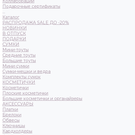
Коллаборации
Подарочные сертификаты
...
Каталог
РАСПРОДАЖА SALE ДО -20%
НОВИНКИ
В ОТПУСК
ПОДАРКИ
СУМКИ
Мини-тоуты
Средние тоуты
Большие тоуты
Мини-сумки
Сумки-мешки и ведра
Комплекты сумок
КОСМЕТИЧКИ
Косметички
Плоские косметички
Большие косметички и органайзеры
АКСЕССУАРЫ
Платки
Брелоки
Обвесы
Ключницы
Кардхолдеры