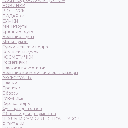
РАСПРОДАЖА SALE ДО -20%
НОВИНКИ
В ОТПУСК
ПОДАРКИ
СУМКИ
Мини-тоуты
Средние тоуты
Большие тоуты
Мини-сумки
Сумки-мешки и ведра
Комплекты сумок
КОСМЕТИЧКИ
Косметички
Плоские косметички
Большие косметички и органайзеры
АКСЕССУАРЫ
Платки
Брелоки
Обвесы
Ключницы
Кардхолдеры
Футляры для очков
Обложки для документов
ЧЕХЛЫ И СУМКИ ДЛЯ НОУТБУКОВ
РЮКЗАКИ