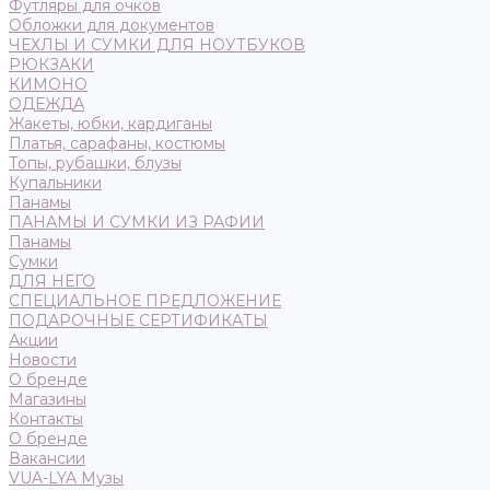
Футляры для очков
Обложки для документов
ЧЕХЛЫ И СУМКИ ДЛЯ НОУТБУКОВ
РЮКЗАКИ
КИМОНО
ОДЕЖДА
Жакеты, юбки, кардиганы
Платья, сарафаны, костюмы
Топы, рубашки, блузы
Купальники
Панамы
ПАНАМЫ И СУМКИ ИЗ РАФИИ
Панамы
Сумки
ДЛЯ НЕГО
СПЕЦИАЛЬНОЕ ПРЕДЛОЖЕНИЕ
ПОДАРОЧНЫЕ СЕРТИФИКАТЫ
Акции
Новости
О бренде
Магазины
Контакты
О бренде
Вакансии
VUA-LYA Музы