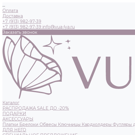
...
Оплата
Доставка
+7 (913) 982-97-39
+7 (913) 982-97-39
info@vua-lya.ru
Заказать звонок
Каталог
РАСПРОДАЖА SALE ДО -20%
ПОДАРКИ
АКСЕССУАРЫ
Платки
Брелоки
Обвесы
Ключницы
Кардхолдеры
Футляры 
ДЛЯ НЕГО