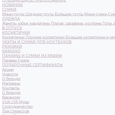
СПЕЦИАЛЬНОЕ ПРЕДЛОЖЕНИЕ
НОВИНКИ
СУМКИ
Мини-тоуты
Средние тоуты
Большие тоуты
Мини-сумки
Сум
ОДЕЖДА
Жакеты, юбки, кардиганы
Платья, сарафаны, костюмы
Топы,
В ОТПУСК
КОСМЕТИЧКИ
Косметички
Плоские косметички
Большие косметички и ор
ЧЕХЛЫ И СУМКИ ДЛЯ НОУТБУКОВ
РЮКЗАКИ
КИМОНО
ПАНАМЫ И СУМКИ ИЗ РАФИИ
Панамы
Сумки
ПОДАРОЧНЫЕ СЕРТИФИКАТЫ
Акции
Новости
О бренде
Магазины
Контакты
О бренде
Вакансии
VUA-LYA Музы
Сотрудничество
Для стилистов