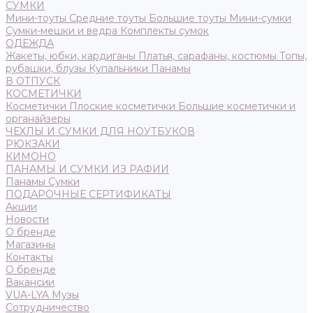
СУМКИ
Мини-тоуты
Средние тоуты
Большие тоуты
Мини-сумки
Сумки-мешки и ведра
Комплекты сумок
ОДЕЖДА
Жакеты, юбки, кардиганы
Платья, сарафаны, костюмы
Топы,
рубашки, блузы
Купальники
Панамы
В ОТПУСК
КОСМЕТИЧКИ
Косметички
Плоские косметички
Большие косметички и
органайзеры
ЧЕХЛЫ И СУМКИ ДЛЯ НОУТБУКОВ
РЮКЗАКИ
КИМОНО
ПАНАМЫ И СУМКИ ИЗ РАФИИ
Панамы
Сумки
ПОДАРОЧНЫЕ СЕРТИФИКАТЫ
Акции
Новости
О бренде
Магазины
Контакты
О бренде
Вакансии
VUA-LYA Музы
Сотрудничество