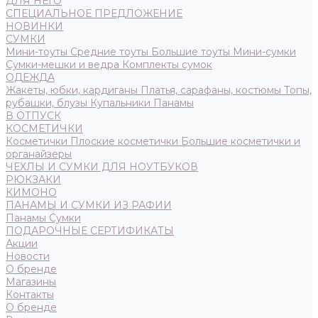
ДЛЯ НЕГО
СПЕЦИАЛЬНОЕ ПРЕДЛОЖЕНИЕ
НОВИНКИ
СУМКИ
Мини-тоуты
Средние тоуты
Большие тоуты
Мини-сумки
Сумки-мешки и ведра
Комплекты сумок
ОДЕЖДА
Жакеты, юбки, кардиганы
Платья, сарафаны, костюмы
Топы,
рубашки, блузы
Купальники
Панамы
В ОТПУСК
КОСМЕТИЧКИ
Косметички
Плоские косметички
Большие косметички и
органайзеры
ЧЕХЛЫ И СУМКИ ДЛЯ НОУТБУКОВ
РЮКЗАКИ
КИМОНО
ПАНАМЫ И СУМКИ ИЗ РАФИИ
Панамы
Сумки
ПОДАРОЧНЫЕ СЕРТИФИКАТЫ
Акции
Новости
О бренде
Магазины
Контакты
О бренде