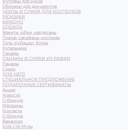
Футляры для очков
Обложки для документов
ЧЕХЛЫ И СУМКИ ДЛЯ НОУТБУКОВ
РЮКЗАКИ
КИМОНО
ОДЕЖДА
Жакеты, юбки, кардиганы
Платья, сарафаны, костюмы
Топы, рубашки, блузы
Купальники
Панамы
ПАНАМЫ И СУМКИ ИЗ РАФИИ
Панамы
Сумки
ДЛЯ НЕГО
СПЕЦИАЛЬНОЕ ПРЕДЛОЖЕНИЕ
ПОДАРОЧНЫЕ СЕРТИФИКАТЫ
Акции
Новости
О бренде
Магазины
Контакты
О бренде
Вакансии
VUA-LYA Музы