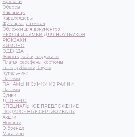
Брелоки
Обвесы
Ключницы
Кардхолдеры
Футляры для очков
Обложки для документов
ЧЕХЛЫ И СУМКИ ДЛЯ НОУТБУКОВ
РЮКЗАКИ
КИМОНО
ОДЕЖДА
Жакеты, юбки, кардиганы
Платья, сарафаны, костюмы
Топы, рубашки, блузы
Купальники
Панамы
ПАНАМЫ И СУМКИ ИЗ РАФИИ
Панамы
Сумки
ДЛЯ НЕГО
СПЕЦИАЛЬНОЕ ПРЕДЛОЖЕНИЕ
ПОДАРОЧНЫЕ СЕРТИФИКАТЫ
Акции
Новости
О бренде
Магазины