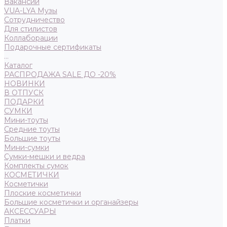
Вакансии
VUA-LYA Музы
Сотрудничество
Для стилистов
Коллаборации
Подарочные сертификаты
...
Каталог
РАСПРОДАЖА SALE ДО -20%
НОВИНКИ
В ОТПУСК
ПОДАРКИ
СУМКИ
Мини-тоуты
Средние тоуты
Большие тоуты
Мини-сумки
Сумки-мешки и ведра
Комплекты сумок
КОСМЕТИЧКИ
Косметички
Плоские косметички
Большие косметички и органайзеры
АКСЕССУАРЫ
Платки