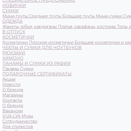
СПЕЦИАЛЬНОЕ ПРЕДЛОЖЕНИЕ
НОВИНКИ
СУМКИ
Мини-тоуты
Средние тоуты
Большие тоуты
Мини-сумки
Сум
ОДЕЖДА
Жакеты, юбки, кардиганы
Платья, сарафаны, костюмы
Топы,
В ОТПУСК
КОСМЕТИЧКИ
Косметички
Плоские косметички
Большие косметички и ор
ЧЕХЛЫ И СУМКИ ДЛЯ НОУТБУКОВ
РЮКЗАКИ
КИМОНО
ПАНАМЫ И СУМКИ ИЗ РАФИИ
Панамы
Сумки
ПОДАРОЧНЫЕ СЕРТИФИКАТЫ
Акции
Новости
О бренде
Магазины
Контакты
О бренде
Вакансии
VUA-LYA Музы
Сотрудничество
Для стилистов