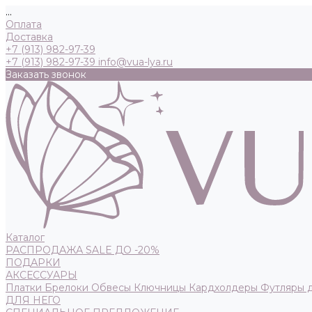
...
Оплата
Доставка
+7 (913) 982-97-39
+7 (913) 982-97-39
info@vua-lya.ru
Заказать звонок
Каталог
РАСПРОДАЖА SALE ДО -20%
ПОДАРКИ
АКСЕССУАРЫ
Платки
Брелоки
Обвесы
Ключницы
Кардхолдеры
Футляры 
ДЛЯ НЕГО