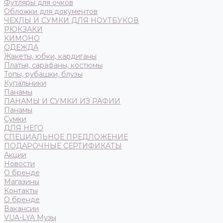
Футляры для очков
Обложки для документов
ЧЕХЛЫ И СУМКИ ДЛЯ НОУТБУКОВ
РЮКЗАКИ
КИМОНО
ОДЕЖДА
Жакеты, юбки, кардиганы
Платья, сарафаны, костюмы
Топы, рубашки, блузы
Купальники
Панамы
ПАНАМЫ И СУМКИ ИЗ РАФИИ
Панамы
Сумки
ДЛЯ НЕГО
СПЕЦИАЛЬНОЕ ПРЕДЛОЖЕНИЕ
ПОДАРОЧНЫЕ СЕРТИФИКАТЫ
Акции
Новости
О бренде
Магазины
Контакты
О бренде
Вакансии
VUA-LYA Музы