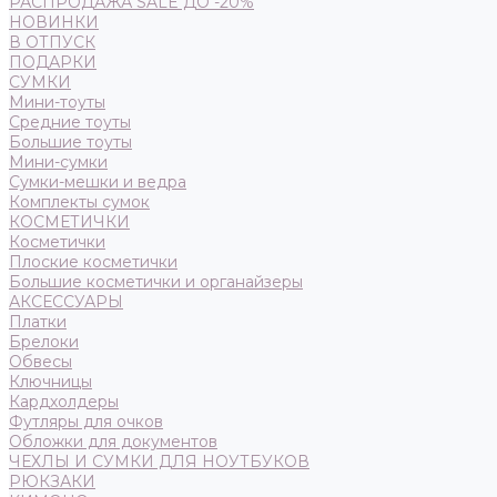
РАСПРОДАЖА SALE ДО -20%
НОВИНКИ
В ОТПУСК
ПОДАРКИ
СУМКИ
Мини-тоуты
Средние тоуты
Большие тоуты
Мини-сумки
Сумки-мешки и ведра
Комплекты сумок
КОСМЕТИЧКИ
Косметички
Плоские косметички
Большие косметички и органайзеры
АКСЕССУАРЫ
Платки
Брелоки
Обвесы
Ключницы
Кардхолдеры
Футляры для очков
Обложки для документов
ЧЕХЛЫ И СУМКИ ДЛЯ НОУТБУКОВ
РЮКЗАКИ