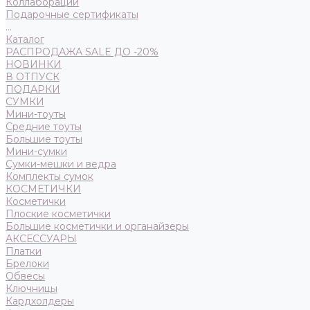
Коллаборации
Подарочные сертификаты
...
Каталог
РАСПРОДАЖА SALE ДО -20%
НОВИНКИ
В ОТПУСК
ПОДАРКИ
СУМКИ
Мини-тоуты
Средние тоуты
Большие тоуты
Мини-сумки
Сумки-мешки и ведра
Комплекты сумок
КОСМЕТИЧКИ
Косметички
Плоские косметички
Большие косметички и органайзеры
АКСЕССУАРЫ
Платки
Брелоки
Обвесы
Ключницы
Кардхолдеры