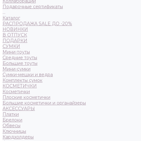
Коллаборации
Подарочные сертификаты
...
Каталог
РАСПРОДАЖА SALE ДО -20%
НОВИНКИ
В ОТПУСК
ПОДАРКИ
СУМКИ
Мини-тоуты
Средние тоуты
Большие тоуты
Мини-сумки
Сумки-мешки и ведра
Комплекты сумок
КОСМЕТИЧКИ
Косметички
Плоские косметички
Большие косметички и органайзеры
АКСЕССУАРЫ
Платки
Брелоки
Обвесы
Ключницы
Кардхолдеры