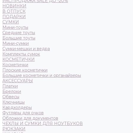
РАСПРОДАЖА SALE ДО -20%
НОВИНКИ
В ОТПУСК
ПОДАРКИ
СУМКИ
Мини-тоуты
Средние тоуты
Большие тоуты
Мини-сумки
Сумки-мешки и ведра
Комплекты сумок
КОСМЕТИЧКИ
Косметички
Плоские косметички
Большие косметички и органайзеры
АКСЕССУАРЫ
Платки
Брелоки
Обвесы
Ключницы
Кардхолдеры
Футляры для очков
Обложки для документов
ЧЕХЛЫ И СУМКИ ДЛЯ НОУТБУКОВ
РЮКЗАКИ