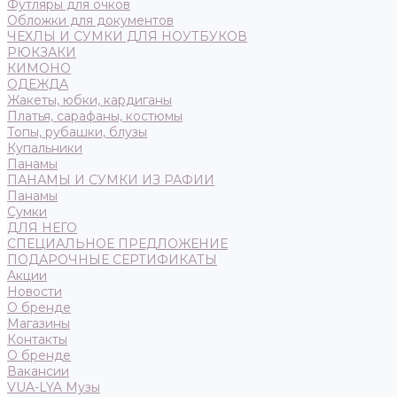
Футляры для очков
Обложки для документов
ЧЕХЛЫ И СУМКИ ДЛЯ НОУТБУКОВ
РЮКЗАКИ
КИМОНО
ОДЕЖДА
Жакеты, юбки, кардиганы
Платья, сарафаны, костюмы
Топы, рубашки, блузы
Купальники
Панамы
ПАНАМЫ И СУМКИ ИЗ РАФИИ
Панамы
Сумки
ДЛЯ НЕГО
СПЕЦИАЛЬНОЕ ПРЕДЛОЖЕНИЕ
ПОДАРОЧНЫЕ СЕРТИФИКАТЫ
Акции
Новости
О бренде
Магазины
Контакты
О бренде
Вакансии
VUA-LYA Музы