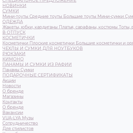
СПЕЦИАЛЬНОЕ ПРЕДЛОЖЕНИЕ
НОВИНКИ
СУМКИ
Мини-тоуты
Средние тоуты
Большие тоуты
Мини-сумки
Сум
ОДЕЖДА
Жакеты, юбки, кардиганы
Платья, сарафаны, костюмы
Топы,
В ОТПУСК
КОСМЕТИЧКИ
Косметички
Плоские косметички
Большие косметички и ор
ЧЕХЛЫ И СУМКИ ДЛЯ НОУТБУКОВ
РЮКЗАКИ
КИМОНО
ПАНАМЫ И СУМКИ ИЗ РАФИИ
Панамы
Сумки
ПОДАРОЧНЫЕ СЕРТИФИКАТЫ
Акции
Новости
О бренде
Магазины
Контакты
О бренде
Вакансии
VUA-LYA Музы
Сотрудничество
Для стилистов