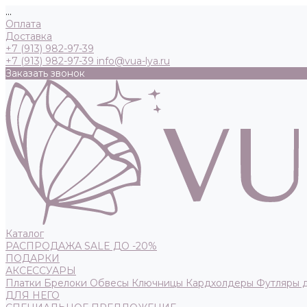
...
Оплата
Доставка
+7 (913) 982-97-39
+7 (913) 982-97-39
info@vua-lya.ru
Заказать звонок
Каталог
РАСПРОДАЖА SALE ДО -20%
ПОДАРКИ
АКСЕССУАРЫ
Платки
Брелоки
Обвесы
Ключницы
Кардхолдеры
Футляры 
ДЛЯ НЕГО