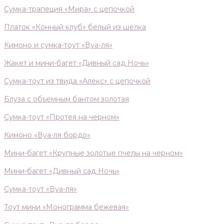
Сумка-трапеция «Мира» с цепочкой
Платок «Конный клуб» белый из шелка
Кимоно и сумка-тоут «Вуа-ля»
Жакет и мини-багет «Дивный сад Ночь»
Сумка-тоут из твида «Алекс» с цепочкой
Блуза с объемным бантом золотая
Сумка-тоут «Протея на черном»
Кимоно «Вуа-ля бордо»
Мини-багет «Крупные золотые пчелы на черном»
Мини-багет «Дивный сад Ночь»
Сумка-тоут «Вуа-ля»
Тоут мини «Монограмма бежевая»