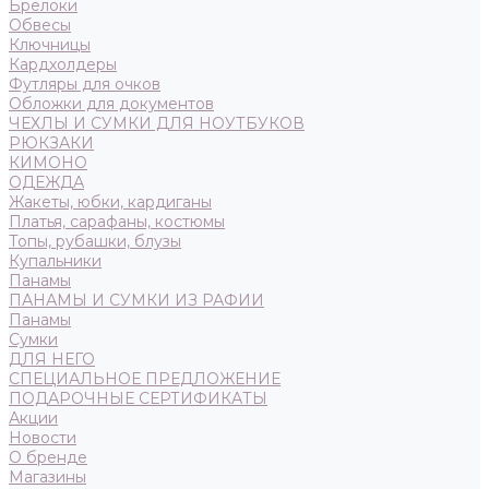
Брелоки
Обвесы
Ключницы
Кардхолдеры
Футляры для очков
Обложки для документов
ЧЕХЛЫ И СУМКИ ДЛЯ НОУТБУКОВ
РЮКЗАКИ
КИМОНО
ОДЕЖДА
Жакеты, юбки, кардиганы
Платья, сарафаны, костюмы
Топы, рубашки, блузы
Купальники
Панамы
ПАНАМЫ И СУМКИ ИЗ РАФИИ
Панамы
Сумки
ДЛЯ НЕГО
СПЕЦИАЛЬНОЕ ПРЕДЛОЖЕНИЕ
ПОДАРОЧНЫЕ СЕРТИФИКАТЫ
Акции
Новости
О бренде
Магазины