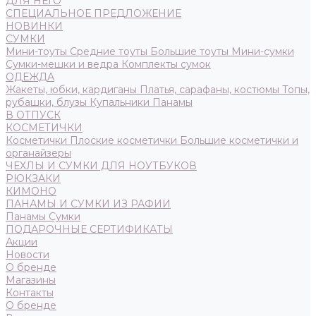
ДЛЯ НЕГО
СПЕЦИАЛЬНОЕ ПРЕДЛОЖЕНИЕ
НОВИНКИ
СУМКИ
Мини-тоуты
Средние тоуты
Большие тоуты
Мини-сумки
Сумки-мешки и ведра
Комплекты сумок
ОДЕЖДА
Жакеты, юбки, кардиганы
Платья, сарафаны, костюмы
Топы,
рубашки, блузы
Купальники
Панамы
В ОТПУСК
КОСМЕТИЧКИ
Косметички
Плоские косметички
Большие косметички и
органайзеры
ЧЕХЛЫ И СУМКИ ДЛЯ НОУТБУКОВ
РЮКЗАКИ
КИМОНО
ПАНАМЫ И СУМКИ ИЗ РАФИИ
Панамы
Сумки
ПОДАРОЧНЫЕ СЕРТИФИКАТЫ
Акции
Новости
О бренде
Магазины
Контакты
О бренде