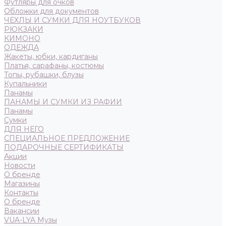
Футляры для очков
Обложки для документов
ЧЕХЛЫ И СУМКИ ДЛЯ НОУТБУКОВ
РЮКЗАКИ
КИМОНО
ОДЕЖДА
Жакеты, юбки, кардиганы
Платья, сарафаны, костюмы
Топы, рубашки, блузы
Купальники
Панамы
ПАНАМЫ И СУМКИ ИЗ РАФИИ
Панамы
Сумки
ДЛЯ НЕГО
СПЕЦИАЛЬНОЕ ПРЕДЛОЖЕНИЕ
ПОДАРОЧНЫЕ СЕРТИФИКАТЫ
Акции
Новости
О бренде
Магазины
Контакты
О бренде
Вакансии
VUA-LYA Музы