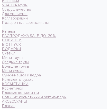
Вакансии
VUA-LYA Музы
Сотрудничество
Для стилистов
Коллаборации
Подарочные сертификаты
...
Каталог
РАСПРОДАЖА SALE ДО -20%
НОВИНКИ
В ОТПУСК
ПОДАРКИ
СУМКИ
Мини-тоуты
Средние тоуты
Большие тоуты
Мини-сумки
Сумки-мешки и ведра
Комплекты сумок
КОСМЕТИЧКИ
Косметички
Плоские косметички
Большие косметички и органайзеры
АКСЕССУАРЫ
Платки