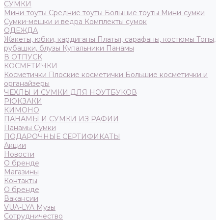
СУМКИ
Мини-тоуты
Средние тоуты
Большие тоуты
Мини-сумки
Сумки-мешки и ведра
Комплекты сумок
ОДЕЖДА
Жакеты, юбки, кардиганы
Платья, сарафаны, костюмы
Топы,
рубашки, блузы
Купальники
Панамы
В ОТПУСК
КОСМЕТИЧКИ
Косметички
Плоские косметички
Большие косметички и
органайзеры
ЧЕХЛЫ И СУМКИ ДЛЯ НОУТБУКОВ
РЮКЗАКИ
КИМОНО
ПАНАМЫ И СУМКИ ИЗ РАФИИ
Панамы
Сумки
ПОДАРОЧНЫЕ СЕРТИФИКАТЫ
Акции
Новости
О бренде
Магазины
Контакты
О бренде
Вакансии
VUA-LYA Музы
Сотрудничество