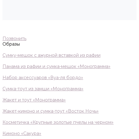
Позвонить
Образы
Сумку-мешок с ажурной вставкой из рафии
Панама из рафии и сумка-мешок «Монограмма»
Набор аксессуаров «Вуа-ля бордо»
Сумка-тоут из замши «Монограмма»
Жакет и тоут «Монограмма»
Жакет-кимоно и сумка-тоут «Восток Ночь»
Косметичка «Крупные золотые пчелы на черном»
Кимоно «Сакура»