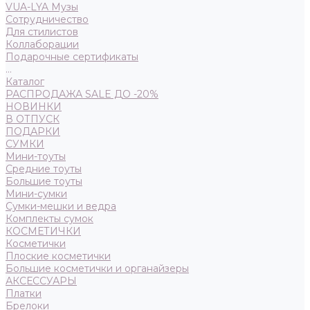
VUA-LYA Музы
Сотрудничество
Для стилистов
Коллаборации
Подарочные сертификаты
...
Каталог
РАСПРОДАЖА SALE ДО -20%
НОВИНКИ
В ОТПУСК
ПОДАРКИ
СУМКИ
Мини-тоуты
Средние тоуты
Большие тоуты
Мини-сумки
Сумки-мешки и ведра
Комплекты сумок
КОСМЕТИЧКИ
Косметички
Плоские косметички
Большие косметички и органайзеры
АКСЕССУАРЫ
Платки
Брелоки