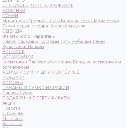
ДЛЯ НЕГО
СПЕЦИАЛЬНОЕ ПРЕДЛОЖЕНИЕ
НОВИНКИ
СУМКИ
Мини-тоуты
Средние тоуты
Большие тоуты
Мини-сумки
Сумки-мешки и ведра
Комплекты сумок
ОДЕЖДА
Жакеты, юбки, кардиганы
Платья, сарафаны, костюмы
Топы, рубашки, блузы
Купальники
Панамы
В ОТПУСК
КОСМЕТИЧКИ
Косметички
Плоские косметички
Большие косметички и
органайзеры
ЧЕХЛЫ И СУМКИ ДЛЯ НОУТБУКОВ
РЮКЗАКИ
КИМОНО
ПАНАМЫ И СУМКИ ИЗ РАФИИ
Панамы
Сумки
ПОДАРОЧНЫЕ СЕРТИФИКАТЫ
Акции
Новости
О бренде
Магазины
Контакты