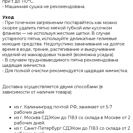
при t до 110°С.
• ‌Машинная сушка не рекомендована.
Уход
• При точечном загрязнении постарайтесь как можно
скорее удалить пятно мягкой губкой или кусочком
фланели — не используя жесткие щетки. В случае
устарелого пятна, используйте деликатные гелиевые
моющие средства. Недопустимо замачивание на долгое
время в воде, трение, растягивание и выкручивание
изделий из жаккардовых тканей (возможна усадка).
• В случаем трудновыводимого пятна рекомендована
щадящая химчистка.
• Для полной очистки рекомендуется щадящая химчистка.
Доставка осуществляется двумя способами (в
зависимости от наличия товара):
из г. Калининград почтой РФ, занимает от 5-7
рабочих дней
из г. Москва СДЭКом до ПВЗ со склада в Москве от 2
рабочих дней.
из г. Санкт-Петербург СДЭКом до ПВЗ со склада от 2