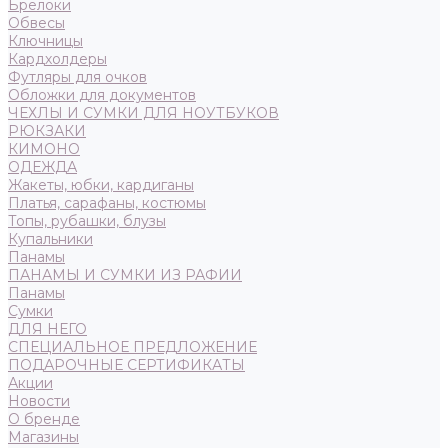
Брелоки
Обвесы
Ключницы
Кардхолдеры
Футляры для очков
Обложки для документов
ЧЕХЛЫ И СУМКИ ДЛЯ НОУТБУКОВ
РЮКЗАКИ
КИМОНО
ОДЕЖДА
Жакеты, юбки, кардиганы
Платья, сарафаны, костюмы
Топы, рубашки, блузы
Купальники
Панамы
ПАНАМЫ И СУМКИ ИЗ РАФИИ
Панамы
Сумки
ДЛЯ НЕГО
СПЕЦИАЛЬНОЕ ПРЕДЛОЖЕНИЕ
ПОДАРОЧНЫЕ СЕРТИФИКАТЫ
Акции
Новости
О бренде
Магазины