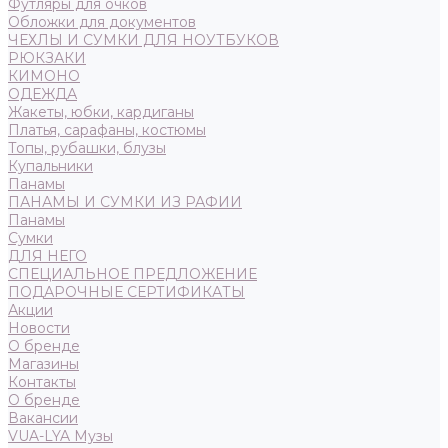
Футляры для очков
Обложки для документов
ЧЕХЛЫ И СУМКИ ДЛЯ НОУТБУКОВ
РЮКЗАКИ
КИМОНО
ОДЕЖДА
Жакеты, юбки, кардиганы
Платья, сарафаны, костюмы
Топы, рубашки, блузы
Купальники
Панамы
ПАНАМЫ И СУМКИ ИЗ РАФИИ
Панамы
Сумки
ДЛЯ НЕГО
СПЕЦИАЛЬНОЕ ПРЕДЛОЖЕНИЕ
ПОДАРОЧНЫЕ СЕРТИФИКАТЫ
Акции
Новости
О бренде
Магазины
Контакты
О бренде
Вакансии
VUA-LYA Музы