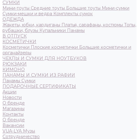
СУМКИ
Мини-тоуты
Средние тоуты
Большие тоуты
Мини-сумки
Сумки-мешки и ведра
Комплекты сумок
ОДЕЖДА
Жакеты, юбки, кардиганы
Платья, сарафаны, костюмы
Топы,
рубашки, блузы
Купальники
Панамы
В ОТПУСК
КОСМЕТИЧКИ
Косметички
Плоские косметички
Большие косметички и
органайзеры
ЧЕХЛЫ И СУМКИ ДЛЯ НОУТБУКОВ
РЮКЗАКИ
КИМОНО
ПАНАМЫ И СУМКИ ИЗ РАФИИ
Панамы
Сумки
ПОДАРОЧНЫЕ СЕРТИФИКАТЫ
Акции
Новости
О бренде
Магазины
Контакты
О бренде
Вакансии
VUA-LYA Музы
Сотрудничество