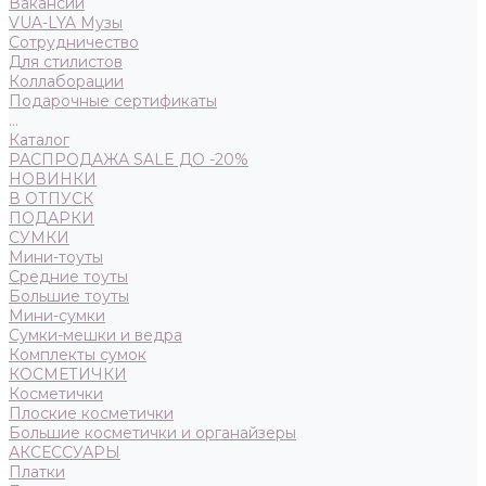
Вакансии
VUA-LYA Музы
Сотрудничество
Для стилистов
Коллаборации
Подарочные сертификаты
...
Каталог
РАСПРОДАЖА SALE ДО -20%
НОВИНКИ
В ОТПУСК
ПОДАРКИ
СУМКИ
Мини-тоуты
Средние тоуты
Большие тоуты
Мини-сумки
Сумки-мешки и ведра
Комплекты сумок
КОСМЕТИЧКИ
Косметички
Плоские косметички
Большие косметички и органайзеры
АКСЕССУАРЫ
Платки