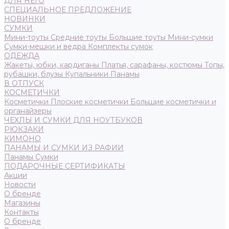
ДЛЯ НЕГО
СПЕЦИАЛЬНОЕ ПРЕДЛОЖЕНИЕ
НОВИНКИ
СУМКИ
Мини-тоуты
Средние тоуты
Большие тоуты
Мини-сумки
Сумки-мешки и ведра
Комплекты сумок
ОДЕЖДА
Жакеты, юбки, кардиганы
Платья, сарафаны, костюмы
Топы,
рубашки, блузы
Купальники
Панамы
В ОТПУСК
КОСМЕТИЧКИ
Косметички
Плоские косметички
Большие косметички и
органайзеры
ЧЕХЛЫ И СУМКИ ДЛЯ НОУТБУКОВ
РЮКЗАКИ
КИМОНО
ПАНАМЫ И СУМКИ ИЗ РАФИИ
Панамы
Сумки
ПОДАРОЧНЫЕ СЕРТИФИКАТЫ
Акции
Новости
О бренде
Магазины
Контакты
О бренде