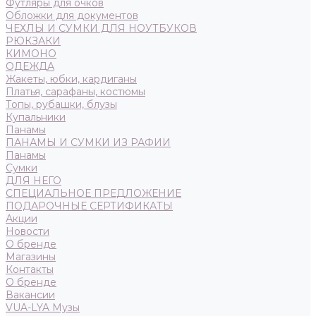
Футляры для очков
Обложки для документов
ЧЕХЛЫ И СУМКИ ДЛЯ НОУТБУКОВ
РЮКЗАКИ
КИМОНО
ОДЕЖДА
Жакеты, юбки, кардиганы
Платья, сарафаны, костюмы
Топы, рубашки, блузы
Купальники
Панамы
ПАНАМЫ И СУМКИ ИЗ РАФИИ
Панамы
Сумки
ДЛЯ НЕГО
СПЕЦИАЛЬНОЕ ПРЕДЛОЖЕНИЕ
ПОДАРОЧНЫЕ СЕРТИФИКАТЫ
Акции
Новости
О бренде
Магазины
Контакты
О бренде
Вакансии
VUA-LYA Музы