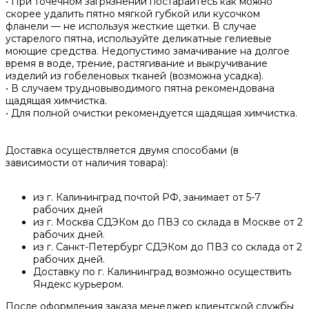
• При точечном загрязнении постарайтесь как можно
скорее удалить пятно мягкой губкой или кусочком
фланели — не используя жесткие щетки. В случае
устарелого пятна, используйте деликатные гелиевые
моющие средства. Недопустимо замачивание на долгое
время в воде, трение, растягивание и выкручивание
изделий из гобеленовых тканей (возможна усадка).
• В случаем трудновыводимого пятна рекомендована
щадящая химчистка.
• Для полной очистки рекомендуется щадящая химчистка.
Доставка осуществляется двумя способами (в
зависимости от наличия товара):
из г. Калининград почтой РФ, занимает от 5-7
рабочих дней
из г. Москва СДЭКом до ПВЗ со склада в Москве от 2
рабочих дней.
из г. Санкт-Петербург СДЭКом до ПВЗ со склада от 2
рабочих дней.
Доставку по г. Калининград возможно осуществить
Яндекс курьером.
После оформления заказа менеджер клиентской службы