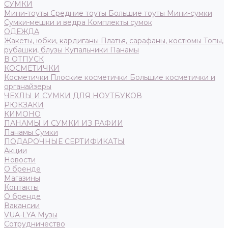
СУМКИ
Мини-тоуты
Средние тоуты
Большие тоуты
Мини-сумки
Сумки-мешки и ведра
Комплекты сумок
ОДЕЖДА
Жакеты, юбки, кардиганы
Платья, сарафаны, костюмы
Топы,
рубашки, блузы
Купальники
Панамы
В ОТПУСК
КОСМЕТИЧКИ
Косметички
Плоские косметички
Большие косметички и
органайзеры
ЧЕХЛЫ И СУМКИ ДЛЯ НОУТБУКОВ
РЮКЗАКИ
КИМОНО
ПАНАМЫ И СУМКИ ИЗ РАФИИ
Панамы
Сумки
ПОДАРОЧНЫЕ СЕРТИФИКАТЫ
Акции
Новости
О бренде
Магазины
Контакты
О бренде
Вакансии
VUA-LYA Музы
Сотрудничество