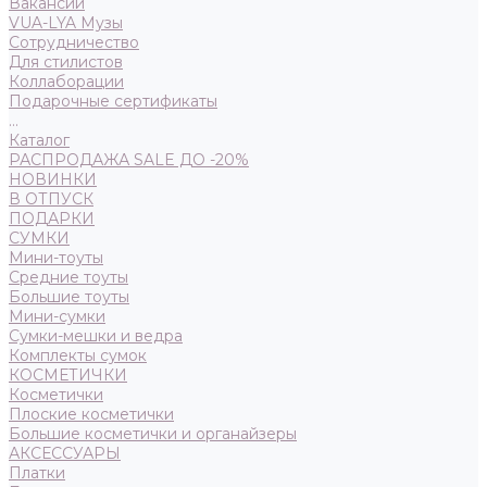
Вакансии
VUA-LYA Музы
Сотрудничество
Для стилистов
Коллаборации
Подарочные сертификаты
...
Каталог
РАСПРОДАЖА SALE ДО -20%
НОВИНКИ
В ОТПУСК
ПОДАРКИ
СУМКИ
Мини-тоуты
Средние тоуты
Большие тоуты
Мини-сумки
Сумки-мешки и ведра
Комплекты сумок
КОСМЕТИЧКИ
Косметички
Плоские косметички
Большие косметички и органайзеры
АКСЕССУАРЫ
Платки