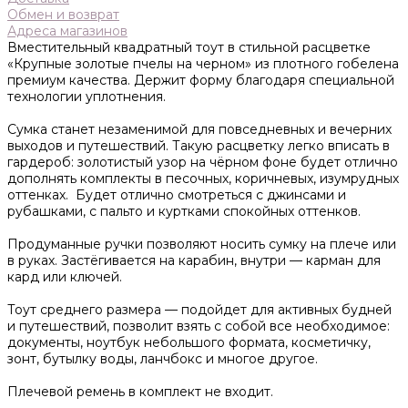
Обмен и возврат
Адреса магазинов
Вместительный квадратный тоут в стильной расцветке
«Крупные золотые пчелы на черном» из плотного гобелена
премиум качества. Держит форму благодаря специальной
технологии уплотнения.
Сумка станет незаменимой для повседневных и вечерних
выходов и путешествий. Такую расцветку легко вписать в
гардероб: золотистый узор на чёрном фоне будет отлично
дополнять комплекты в песочных, коричневых, изумрудных
оттенках. Будет отлично смотреться с джинсами и
рубашками, с пальто и куртками спокойных оттенков.
Продуманные ручки позволяют носить сумку на плече или
в руках. Застёгивается на карабин, внутри — карман для
кард или ключей.
Тоут среднего размера — подойдет для активных будней
и путешествий, позволит взять с собой все необходимое:
документы, ноутбук небольшого формата, косметичку,
зонт, бутылку воды, ланчбокс и многое другое.
Плечевой ремень в комплект не входит.