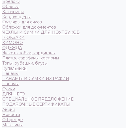
Брелоки
Обвесы
Ключницы
Кардхолдеры
Футляры для очков
Обложки для документов
ЧЕХЛЫ И СУМКИ ДЛЯ НОУТБУКОВ
РЮКЗАКИ
КИМОНО
ОДЕЖДА
Жакеты, юбки, кардиганы
Платья, сарафаны, костюмы
Топы, рубашки, блузы
Купальники
Панамы
ПАНАМЫ И СУМКИ ИЗ РАФИИ
Панамы
Сумки
ДЛЯ НЕГО
СПЕЦИАЛЬНОЕ ПРЕДЛОЖЕНИЕ
ПОДАРОЧНЫЕ СЕРТИФИКАТЫ
Акции
Новости
О бренде
Магазины