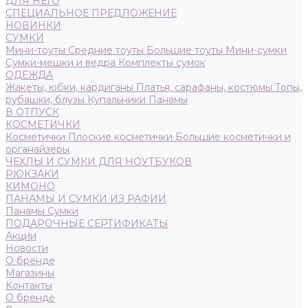
ДЛЯ НЕГО
СПЕЦИАЛЬНОЕ ПРЕДЛОЖЕНИЕ
НОВИНКИ
СУМКИ
Мини-тоуты
Средние тоуты
Большие тоуты
Мини-сумки
Сумки-мешки и ведра
Комплекты сумок
ОДЕЖДА
Жакеты, юбки, кардиганы
Платья, сарафаны, костюмы
Топы,
рубашки, блузы
Купальники
Панамы
В ОТПУСК
КОСМЕТИЧКИ
Косметички
Плоские косметички
Большие косметички и
органайзеры
ЧЕХЛЫ И СУМКИ ДЛЯ НОУТБУКОВ
РЮКЗАКИ
КИМОНО
ПАНАМЫ И СУМКИ ИЗ РАФИИ
Панамы
Сумки
ПОДАРОЧНЫЕ СЕРТИФИКАТЫ
Акции
Новости
О бренде
Магазины
Контакты
О бренде