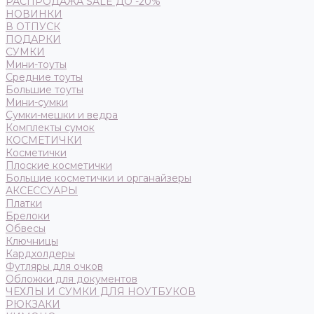
РАСПРОДАЖА SALE ДО -20%
НОВИНКИ
В ОТПУСК
ПОДАРКИ
СУМКИ
Мини-тоуты
Средние тоуты
Большие тоуты
Мини-сумки
Сумки-мешки и ведра
Комплекты сумок
КОСМЕТИЧКИ
Косметички
Плоские косметички
Большие косметички и органайзеры
АКСЕССУАРЫ
Платки
Брелоки
Обвесы
Ключницы
Кардхолдеры
Футляры для очков
Обложки для документов
ЧЕХЛЫ И СУМКИ ДЛЯ НОУТБУКОВ
РЮКЗАКИ