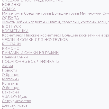
СПЕЦИАЛЬНОЕ ПРЕДЛОЖЕНИЕ
НОВИНКИ
СУМКИ
Мини-тоуты
Средние тоуты
Большие тоуты
Мини-сумки
Сум
ОДЕЖДА
Жакеты, юбки, кардиганы
Платья, сарафаны, костюмы
Топы,
В ОТПУСК
КОСМЕТИЧКИ
Косметички
Плоские косметички
Большие косметички и ор
ЧЕХЛЫ И СУМКИ ДЛЯ НОУТБУКОВ
РЮКЗАКИ
КИМОНО
ПАНАМЫ И СУМКИ ИЗ РАФИИ
Панамы
Сумки
ПОДАРОЧНЫЕ СЕРТИФИКАТЫ
Акции
Новости
О бренде
Магазины
Контакты
О бренде
Вакансии
VUA-LYA Музы
Сотрудничество
Для стилистов