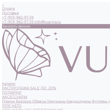
...
Оплата
Доставка
+7 (913) 982-97-39
+7 (913) 982-97-39
info@vua-lya.ru
Заказать звонок
Каталог
РАСПРОДАЖА SALE ДО -20%
ПОДАРКИ
АКСЕССУАРЫ
Платки
Брелоки
Обвесы
Ключницы
Кардхолдеры
Футляры 
ДЛЯ НЕГО