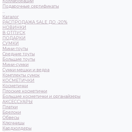
Коллаборации
Подарочные сертификаты
...
Каталог
РАСПРОДАЖА SALE ДО -20%
НОВИНКИ
В ОТПУСК
ПОДАРКИ
СУМКИ
Мини-тоуты
Средние тоуты
Большие тоуты
Мини-сумки
Сумки-мешки и ведра
Комплекты сумок
КОСМЕТИЧКИ
Косметички
Плоские косметички
Большие косметички и органайзеры
АКСЕССУАРЫ
Платки
Брелоки
Обвесы
Ключницы
Кардхолдеры