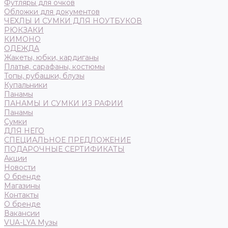
Футляры для очков
Обложки для документов
ЧЕХЛЫ И СУМКИ ДЛЯ НОУТБУКОВ
РЮКЗАКИ
КИМОНО
ОДЕЖДА
Жакеты, юбки, кардиганы
Платья, сарафаны, костюмы
Топы, рубашки, блузы
Купальники
Панамы
ПАНАМЫ И СУМКИ ИЗ РАФИИ
Панамы
Сумки
ДЛЯ НЕГО
СПЕЦИАЛЬНОЕ ПРЕДЛОЖЕНИЕ
ПОДАРОЧНЫЕ СЕРТИФИКАТЫ
Акции
Новости
О бренде
Магазины
Контакты
О бренде
Вакансии
VUA-LYA Музы