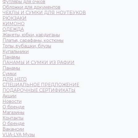
Футляры для очков
Обложки для документов
ЧЕХЛЫ И СУМКИ ДЛЯ НОУТБУКОВ
РЮКЗАКИ
КИМОНО
ОДЕЖДА
Жакеты, юбки, кардиганы
Платья, сарафаны, костюмы
Топы, рубашки, блузы
Купальники
Панамы
ПАНАМЫ И СУМКИ ИЗ РАФИИ
Панамы
Сумки
ДЛЯ НЕГО
СПЕЦИАЛЬНОЕ ПРЕДЛОЖЕНИЕ
ПОДАРОЧНЫЕ СЕРТИФИКАТЫ
Акции
Новости
О бренде
Магазины
Контакты
О бренде
Вакансии
VUA-LYA Музы