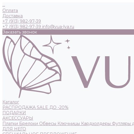
...
Оплата
Доставка
+7 (913) 982-97-39
+7 (913) 982-97-39
info@vua-lya.ru
Заказать звонок
Каталог
РАСПРОДАЖА SALE ДО -20%
ПОДАРКИ
АКСЕССУАРЫ
Платки
Брелоки
Обвесы
Ключницы
Кардхолдеры
Футляры 
ДЛЯ НЕГО