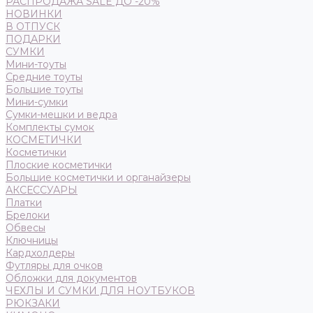
РАСПРОДАЖА SALE ДО -20%
НОВИНКИ
В ОТПУСК
ПОДАРКИ
СУМКИ
Мини-тоуты
Средние тоуты
Большие тоуты
Мини-сумки
Сумки-мешки и ведра
Комплекты сумок
КОСМЕТИЧКИ
Косметички
Плоские косметички
Большие косметички и органайзеры
АКСЕССУАРЫ
Платки
Брелоки
Обвесы
Ключницы
Кардхолдеры
Футляры для очков
Обложки для документов
ЧЕХЛЫ И СУМКИ ДЛЯ НОУТБУКОВ
РЮКЗАКИ