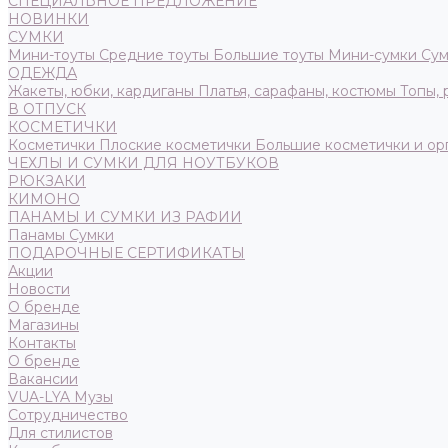
СПЕЦИАЛЬНОЕ ПРЕДЛОЖЕНИЕ
НОВИНКИ
СУМКИ
Мини-тоуты
Средние тоуты
Большие тоуты
Мини-сумки
Сум
ОДЕЖДА
Жакеты, юбки, кардиганы
Платья, сарафаны, костюмы
Топы,
В ОТПУСК
КОСМЕТИЧКИ
Косметички
Плоские косметички
Большие косметички и ор
ЧЕХЛЫ И СУМКИ ДЛЯ НОУТБУКОВ
РЮКЗАКИ
КИМОНО
ПАНАМЫ И СУМКИ ИЗ РАФИИ
Панамы
Сумки
ПОДАРОЧНЫЕ СЕРТИФИКАТЫ
Акции
Новости
О бренде
Магазины
Контакты
О бренде
Вакансии
VUA-LYA Музы
Сотрудничество
Для стилистов