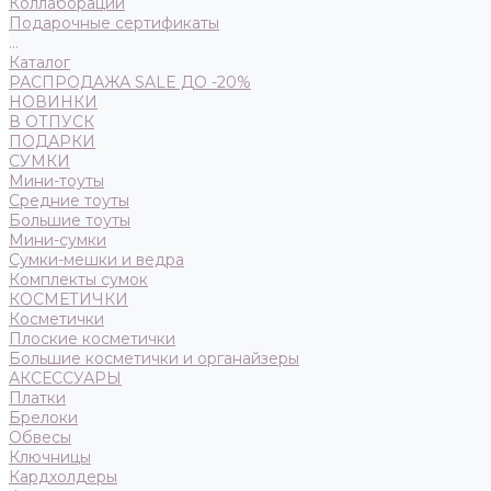
Коллаборации
Подарочные сертификаты
...
Каталог
РАСПРОДАЖА SALE ДО -20%
НОВИНКИ
В ОТПУСК
ПОДАРКИ
СУМКИ
Мини-тоуты
Средние тоуты
Большие тоуты
Мини-сумки
Сумки-мешки и ведра
Комплекты сумок
КОСМЕТИЧКИ
Косметички
Плоские косметички
Большие косметички и органайзеры
АКСЕССУАРЫ
Платки
Брелоки
Обвесы
Ключницы
Кардхолдеры