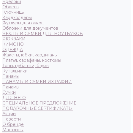
Брелоки
Обвесы
Ключницы
Кардхолдеры
Футляры для очков
Обложки для документов
ЧЕХЛЫ И СУМКИ ДЛЯ НОУТБУКОВ
РЮКЗАКИ
КИМОНО
ОДЕЖДА
Жакеты, юбки, кардиганы
Платья, сарафаны, костюмы
Топы, рубашки, блузы
Купальники
Панамы
ПАНАМЫ И СУМКИ ИЗ РАФИИ
Панамы
Сумки
ДЛЯ НЕГО
СПЕЦИАЛЬНОЕ ПРЕДЛОЖЕНИЕ
ПОДАРОЧНЫЕ СЕРТИФИКАТЫ
Акции
Новости
О бренде
Магазины