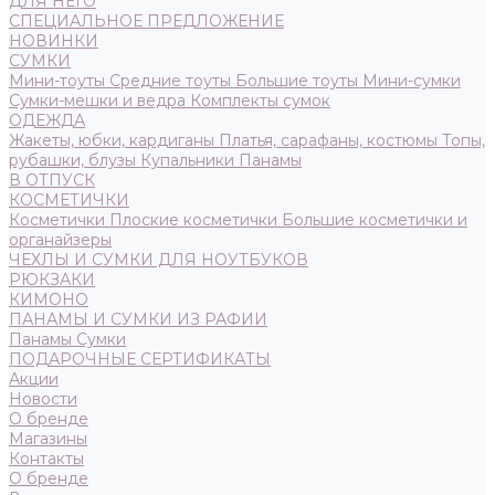
ДЛЯ НЕГО
СПЕЦИАЛЬНОЕ ПРЕДЛОЖЕНИЕ
НОВИНКИ
СУМКИ
Мини-тоуты
Средние тоуты
Большие тоуты
Мини-сумки
Сумки-мешки и ведра
Комплекты сумок
ОДЕЖДА
Жакеты, юбки, кардиганы
Платья, сарафаны, костюмы
Топы,
рубашки, блузы
Купальники
Панамы
В ОТПУСК
КОСМЕТИЧКИ
Косметички
Плоские косметички
Большие косметички и
органайзеры
ЧЕХЛЫ И СУМКИ ДЛЯ НОУТБУКОВ
РЮКЗАКИ
КИМОНО
ПАНАМЫ И СУМКИ ИЗ РАФИИ
Панамы
Сумки
ПОДАРОЧНЫЕ СЕРТИФИКАТЫ
Акции
Новости
О бренде
Магазины
Контакты
О бренде