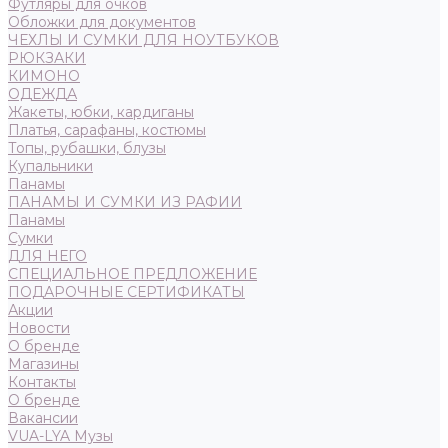
Футляры для очков
Обложки для документов
ЧЕХЛЫ И СУМКИ ДЛЯ НОУТБУКОВ
РЮКЗАКИ
КИМОНО
ОДЕЖДА
Жакеты, юбки, кардиганы
Платья, сарафаны, костюмы
Топы, рубашки, блузы
Купальники
Панамы
ПАНАМЫ И СУМКИ ИЗ РАФИИ
Панамы
Сумки
ДЛЯ НЕГО
СПЕЦИАЛЬНОЕ ПРЕДЛОЖЕНИЕ
ПОДАРОЧНЫЕ СЕРТИФИКАТЫ
Акции
Новости
О бренде
Магазины
Контакты
О бренде
Вакансии
VUA-LYA Музы