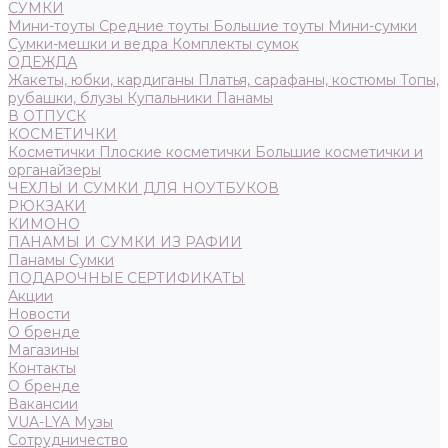
СУМКИ
Мини-тоуты
Средние тоуты
Большие тоуты
Мини-сумки
Сумки-мешки и ведра
Комплекты сумок
ОДЕЖДА
Жакеты, юбки, кардиганы
Платья, сарафаны, костюмы
Топы,
рубашки, блузы
Купальники
Панамы
В ОТПУСК
КОСМЕТИЧКИ
Косметички
Плоские косметички
Большие косметички и
органайзеры
ЧЕХЛЫ И СУМКИ ДЛЯ НОУТБУКОВ
РЮКЗАКИ
КИМОНО
ПАНАМЫ И СУМКИ ИЗ РАФИИ
Панамы
Сумки
ПОДАРОЧНЫЕ СЕРТИФИКАТЫ
Акции
Новости
О бренде
Магазины
Контакты
О бренде
Вакансии
VUA-LYA Музы
Сотрудничество