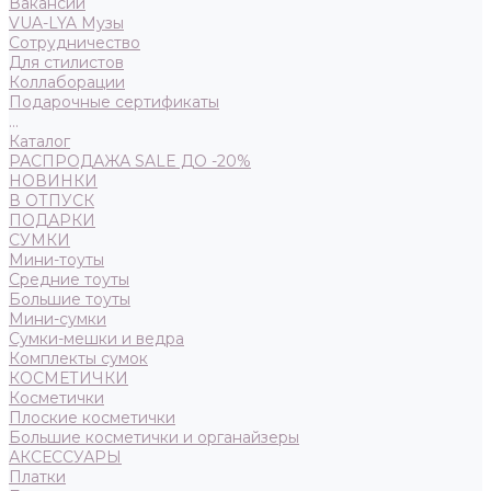
Вакансии
VUA-LYA Музы
Сотрудничество
Для стилистов
Коллаборации
Подарочные сертификаты
...
Каталог
РАСПРОДАЖА SALE ДО -20%
НОВИНКИ
В ОТПУСК
ПОДАРКИ
СУМКИ
Мини-тоуты
Средние тоуты
Большие тоуты
Мини-сумки
Сумки-мешки и ведра
Комплекты сумок
КОСМЕТИЧКИ
Косметички
Плоские косметички
Большие косметички и органайзеры
АКСЕССУАРЫ
Платки