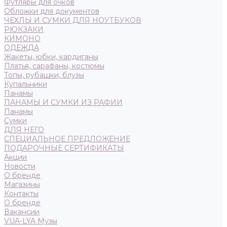
Футляры для очков
Обложки для документов
ЧЕХЛЫ И СУМКИ ДЛЯ НОУТБУКОВ
РЮКЗАКИ
КИМОНО
ОДЕЖДА
Жакеты, юбки, кардиганы
Платья, сарафаны, костюмы
Топы, рубашки, блузы
Купальники
Панамы
ПАНАМЫ И СУМКИ ИЗ РАФИИ
Панамы
Сумки
ДЛЯ НЕГО
СПЕЦИАЛЬНОЕ ПРЕДЛОЖЕНИЕ
ПОДАРОЧНЫЕ СЕРТИФИКАТЫ
Акции
Новости
О бренде
Магазины
Контакты
О бренде
Вакансии
VUA-LYA Музы