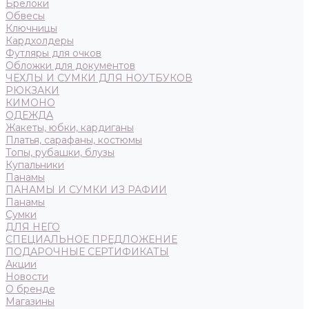
Брелоки
Обвесы
Ключницы
Кардхолдеры
Футляры для очков
Обложки для документов
ЧЕХЛЫ И СУМКИ ДЛЯ НОУТБУКОВ
РЮКЗАКИ
КИМОНО
ОДЕЖДА
Жакеты, юбки, кардиганы
Платья, сарафаны, костюмы
Топы, рубашки, блузы
Купальники
Панамы
ПАНАМЫ И СУМКИ ИЗ РАФИИ
Панамы
Сумки
ДЛЯ НЕГО
СПЕЦИАЛЬНОЕ ПРЕДЛОЖЕНИЕ
ПОДАРОЧНЫЕ СЕРТИФИКАТЫ
Акции
Новости
О бренде
Магазины