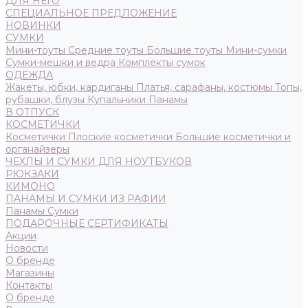
ДЛЯ НЕГО
СПЕЦИАЛЬНОЕ ПРЕДЛОЖЕНИЕ
НОВИНКИ
СУМКИ
Мини-тоуты
Средние тоуты
Большие тоуты
Мини-сумки
Сумки-мешки и ведра
Комплекты сумок
ОДЕЖДА
Жакеты, юбки, кардиганы
Платья, сарафаны, костюмы
Топы,
рубашки, блузы
Купальники
Панамы
В ОТПУСК
КОСМЕТИЧКИ
Косметички
Плоские косметички
Большие косметички и
органайзеры
ЧЕХЛЫ И СУМКИ ДЛЯ НОУТБУКОВ
РЮКЗАКИ
КИМОНО
ПАНАМЫ И СУМКИ ИЗ РАФИИ
Панамы
Сумки
ПОДАРОЧНЫЕ СЕРТИФИКАТЫ
Акции
Новости
О бренде
Магазины
Контакты
О бренде