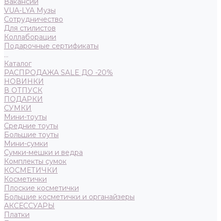
Вакансии
VUA-LYA Музы
Сотрудничество
Для стилистов
Коллаборации
Подарочные сертификаты
...
Каталог
РАСПРОДАЖА SALE ДО -20%
НОВИНКИ
В ОТПУСК
ПОДАРКИ
СУМКИ
Мини-тоуты
Средние тоуты
Большие тоуты
Мини-сумки
Сумки-мешки и ведра
Комплекты сумок
КОСМЕТИЧКИ
Косметички
Плоские косметички
Большие косметички и органайзеры
АКСЕССУАРЫ
Платки