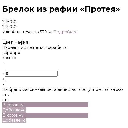
Брелок из рафии «Протея»
2 150 ₽
2 150 ₽
Или 4 платежа по 538 ₽.
Подробнее
Цвет: Рафия
Вариант исполнения карабина:
серебро
золото
-
-
+
×
Выбрано максимальное количество, доступное для заказа
шт.
шт.
В корзину
Добавлено
В корзину
Добавлено