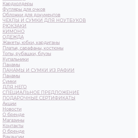
Кардхолдеры
Футляры для очков
Обложки для документов
ЧЕХЛЫ И СУМКИ ДЛЯ НОУТБУКОВ
РЮКЗАКИ
КИМОНО
ОДЕЖДА
Жакеты, юбки, кардиганы
Платья, сарафаны, костюмы
Топы, рубашки, блузы
Купальники
Панамы
ПАНАМЫ И СУМКИ ИЗ РАФИИ
Панамы
Сумки
ДЛЯ НЕГО
СПЕЦИАЛЬНОЕ ПРЕДЛОЖЕНИЕ
ПОДАРОЧНЫЕ СЕРТИФИКАТЫ
Акции
Новости
О бренде
Магазины
Контакты
О бренде
Вакансии