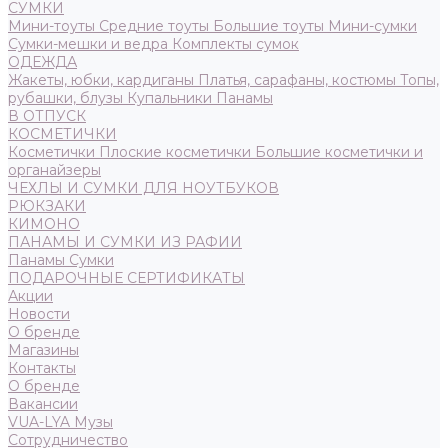
СУМКИ
Мини-тоуты
Средние тоуты
Большие тоуты
Мини-сумки
Сумки-мешки и ведра
Комплекты сумок
ОДЕЖДА
Жакеты, юбки, кардиганы
Платья, сарафаны, костюмы
Топы,
рубашки, блузы
Купальники
Панамы
В ОТПУСК
КОСМЕТИЧКИ
Косметички
Плоские косметички
Большие косметички и
органайзеры
ЧЕХЛЫ И СУМКИ ДЛЯ НОУТБУКОВ
РЮКЗАКИ
КИМОНО
ПАНАМЫ И СУМКИ ИЗ РАФИИ
Панамы
Сумки
ПОДАРОЧНЫЕ СЕРТИФИКАТЫ
Акции
Новости
О бренде
Магазины
Контакты
О бренде
Вакансии
VUA-LYA Музы
Сотрудничество