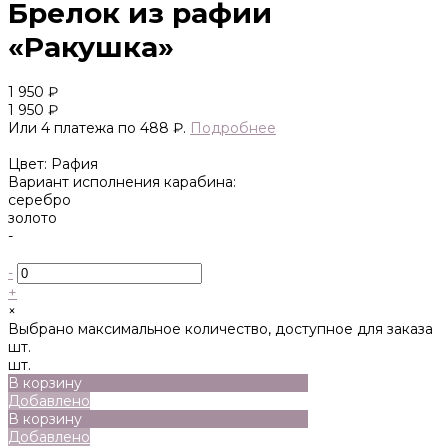
Брелок из рафии
«Ракушка»
1 950 ₽
1 950 ₽
Или 4 платежа по 488 ₽.
Подробнее
Цвет: Рафия
Вариант исполнения карабина:
серебро
золото
-
-
+
×
Выбрано максимальное количество, доступное для заказа
шт.
шт.
В корзину
Добавлено
В корзину
Добавлено