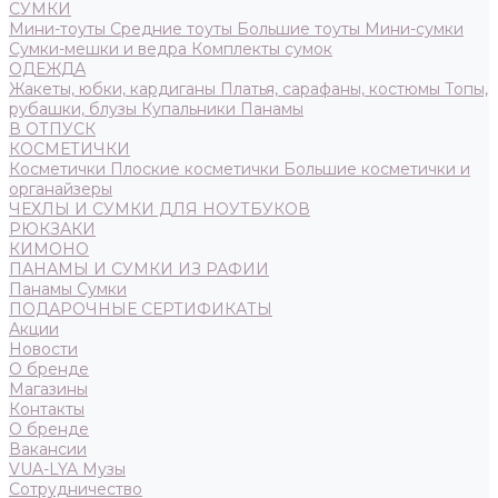
СУМКИ
Мини-тоуты
Средние тоуты
Большие тоуты
Мини-сумки
Сумки-мешки и ведра
Комплекты сумок
ОДЕЖДА
Жакеты, юбки, кардиганы
Платья, сарафаны, костюмы
Топы,
рубашки, блузы
Купальники
Панамы
В ОТПУСК
КОСМЕТИЧКИ
Косметички
Плоские косметички
Большие косметички и
органайзеры
ЧЕХЛЫ И СУМКИ ДЛЯ НОУТБУКОВ
РЮКЗАКИ
КИМОНО
ПАНАМЫ И СУМКИ ИЗ РАФИИ
Панамы
Сумки
ПОДАРОЧНЫЕ СЕРТИФИКАТЫ
Акции
Новости
О бренде
Магазины
Контакты
О бренде
Вакансии
VUA-LYA Музы
Сотрудничество