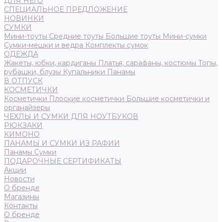
ДЛЯ НЕГО
СПЕЦИАЛЬНОЕ ПРЕДЛОЖЕНИЕ
НОВИНКИ
СУМКИ
Мини-тоуты
Средние тоуты
Большие тоуты
Мини-сумки
Сумки-мешки и ведра
Комплекты сумок
ОДЕЖДА
Жакеты, юбки, кардиганы
Платья, сарафаны, костюмы
Топы,
рубашки, блузы
Купальники
Панамы
В ОТПУСК
КОСМЕТИЧКИ
Косметички
Плоские косметички
Большие косметички и
органайзеры
ЧЕХЛЫ И СУМКИ ДЛЯ НОУТБУКОВ
РЮКЗАКИ
КИМОНО
ПАНАМЫ И СУМКИ ИЗ РАФИИ
Панамы
Сумки
ПОДАРОЧНЫЕ СЕРТИФИКАТЫ
Акции
Новости
О бренде
Магазины
Контакты
О бренде