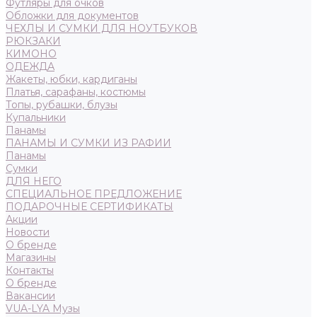
Футляры для очков
Обложки для документов
ЧЕХЛЫ И СУМКИ ДЛЯ НОУТБУКОВ
РЮКЗАКИ
КИМОНО
ОДЕЖДА
Жакеты, юбки, кардиганы
Платья, сарафаны, костюмы
Топы, рубашки, блузы
Купальники
Панамы
ПАНАМЫ И СУМКИ ИЗ РАФИИ
Панамы
Сумки
ДЛЯ НЕГО
СПЕЦИАЛЬНОЕ ПРЕДЛОЖЕНИЕ
ПОДАРОЧНЫЕ СЕРТИФИКАТЫ
Акции
Новости
О бренде
Магазины
Контакты
О бренде
Вакансии
VUA-LYA Музы