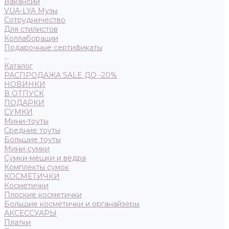
Вакансии
VUA-LYA Музы
Сотрудничество
Для стилистов
Коллаборации
Подарочные сертификаты
...
Каталог
РАСПРОДАЖА SALE ДО -20%
НОВИНКИ
В ОТПУСК
ПОДАРКИ
СУМКИ
Мини-тоуты
Средние тоуты
Большие тоуты
Мини-сумки
Сумки-мешки и ведра
Комплекты сумок
КОСМЕТИЧКИ
Косметички
Плоские косметички
Большие косметички и органайзеры
АКСЕССУАРЫ
Платки