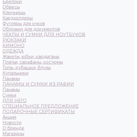
Брелоки
Обвесы
Ключницы
Кардхолдеры
Футляры для очков
Обложки для документов
ЧЕХЛЫ И СУМКИ ДЛЯ НОУТБУКОВ
РЮКЗАКИ
КИМОНО
ОДЕЖДА
Жакеты, юбки, кардиганы
Платья, сарафаны, костюмы
Топы, рубашки, блузы
Купальники
Панамы
ПАНАМЫ И СУМКИ ИЗ РАФИИ
Панамы
Сумки
ДЛЯ НЕГО
СПЕЦИАЛЬНОЕ ПРЕДЛОЖЕНИЕ
ПОДАРОЧНЫЕ СЕРТИФИКАТЫ
Акции
Новости
О бренде
Магазины