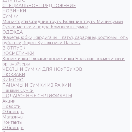
ДЛЯ НЕГО
СПЕЦИАЛЬНОЕ ПРЕДЛОЖЕНИЕ
НОВИНКИ
СУМКИ
Мини-тоуты
Средние тоуты
Большие тоуты
Мини-сумки
Сумки-мешки и ведра
Комплекты сумок
ОДЕЖДА
Жакеты, юбки, кардиганы
Платья, сарафаны, костюмы
Топы,
рубашки, блузы
Купальники
Панамы
В ОТПУСК
КОСМЕТИЧКИ
Косметички
Плоские косметички
Большие косметички и
органайзеры
ЧЕХЛЫ И СУМКИ ДЛЯ НОУТБУКОВ
РЮКЗАКИ
КИМОНО
ПАНАМЫ И СУМКИ ИЗ РАФИИ
Панамы
Сумки
ПОДАРОЧНЫЕ СЕРТИФИКАТЫ
Акции
Новости
О бренде
Магазины
Контакты
О бренде