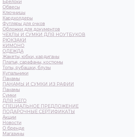
Брелоки
Обвесы
Ключницы
Кардхолдеры
Футляры для очков
Обложки для документов
ЧЕХЛЫ И СУМКИ ДЛЯ НОУТБУКОВ
РЮКЗАКИ
КИМОНО
ОДЕЖДА
Жакеты, юбки, кардиганы
Платья, сарафаны, костюмы
Топы, рубашки, блузы
Купальники
Панамы
ПАНАМЫ И СУМКИ ИЗ РАФИИ
Панамы
Сумки
ДЛЯ НЕГО
СПЕЦИАЛЬНОЕ ПРЕДЛОЖЕНИЕ
ПОДАРОЧНЫЕ СЕРТИФИКАТЫ
Акции
Новости
О бренде
Магазины