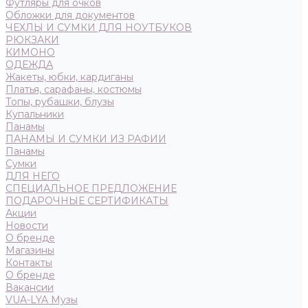
Футляры для очков
Обложки для документов
ЧЕХЛЫ И СУМКИ ДЛЯ НОУТБУКОВ
РЮКЗАКИ
КИМОНО
ОДЕЖДА
Жакеты, юбки, кардиганы
Платья, сарафаны, костюмы
Топы, рубашки, блузы
Купальники
Панамы
ПАНАМЫ И СУМКИ ИЗ РАФИИ
Панамы
Сумки
ДЛЯ НЕГО
СПЕЦИАЛЬНОЕ ПРЕДЛОЖЕНИЕ
ПОДАРОЧНЫЕ СЕРТИФИКАТЫ
Акции
Новости
О бренде
Магазины
Контакты
О бренде
Вакансии
VUA-LYA Музы