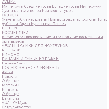
СУМКИ
Мини-тоуты
Средние тоуты
Большие тоуты
Мини-сумки
Сумки-мешки и ведра
Комплекты сумок
ОДЕЖДА
Жакеты, юбки, кардиганы
Платья, сарафаны, костюмы
Топы,
рубашки, блузы
Купальники
Панамы
В ОТПУСК
КОСМЕТИЧКИ
Косметички
Плоские косметички
Большие косметички и
органайзеры
ЧЕХЛЫ И СУМКИ ДЛЯ НОУТБУКОВ
РЮКЗАКИ
КИМОНО
ПАНАМЫ И СУМКИ ИЗ РАФИИ
Панамы
Сумки
ПОДАРОЧНЫЕ СЕРТИФИКАТЫ
Акции
Новости
О бренде
Магазины
Контакты
О бренде
Вакансии
VUA-LYA Музы
Сотрудничество