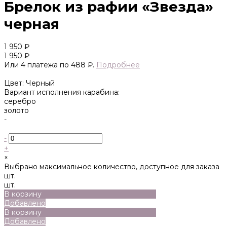
Брелок из рафии «Звезда»
черная
1 950 ₽
1 950 ₽
Или 4 платежа по 488 ₽.
Подробнее
Цвет: Черный
Вариант исполнения карабина:
серебро
золото
-
-
+
×
Выбрано максимальное количество, доступное для заказа
шт.
шт.
В корзину
Добавлено
В корзину
Добавлено