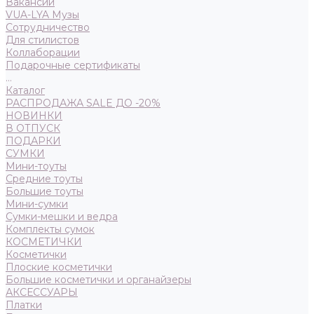
Вакансии
VUA-LYA Музы
Сотрудничество
Для стилистов
Коллаборации
Подарочные сертификаты
...
Каталог
РАСПРОДАЖА SALE ДО -20%
НОВИНКИ
В ОТПУСК
ПОДАРКИ
СУМКИ
Мини-тоуты
Средние тоуты
Большие тоуты
Мини-сумки
Сумки-мешки и ведра
Комплекты сумок
КОСМЕТИЧКИ
Косметички
Плоские косметички
Большие косметички и органайзеры
АКСЕССУАРЫ
Платки