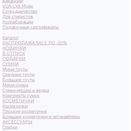
Вакансии
VUA-LYA Музы
Сотрудничество
Для стилистов
Коллаборации
Подарочные сертификаты
...
Каталог
РАСПРОДАЖА SALE ДО -20%
НОВИНКИ
В ОТПУСК
ПОДАРКИ
СУМКИ
Мини-тоуты
Средние тоуты
Большие тоуты
Мини-сумки
Сумки-мешки и ведра
Комплекты сумок
КОСМЕТИЧКИ
Косметички
Плоские косметички
Большие косметички и органайзеры
АКСЕССУАРЫ
Платки