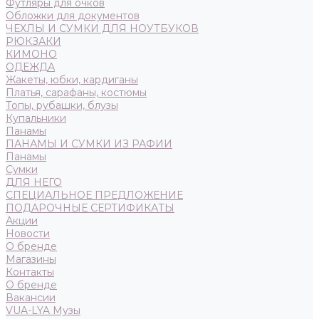
Футляры для очков
Обложки для документов
ЧЕХЛЫ И СУМКИ ДЛЯ НОУТБУКОВ
РЮКЗАКИ
КИМОНО
ОДЕЖДА
Жакеты, юбки, кардиганы
Платья, сарафаны, костюмы
Топы, рубашки, блузы
Купальники
Панамы
ПАНАМЫ И СУМКИ ИЗ РАФИИ
Панамы
Сумки
ДЛЯ НЕГО
СПЕЦИАЛЬНОЕ ПРЕДЛОЖЕНИЕ
ПОДАРОЧНЫЕ СЕРТИФИКАТЫ
Акции
Новости
О бренде
Магазины
Контакты
О бренде
Вакансии
VUA-LYA Музы