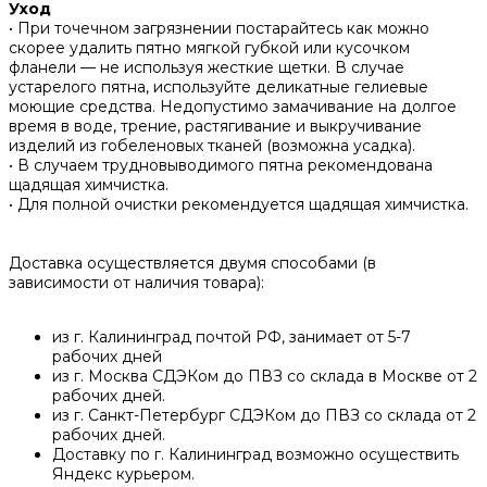
Уход
• При точечном загрязнении постарайтесь как можно
скорее удалить пятно мягкой губкой или кусочком
фланели — не используя жесткие щетки. В случае
устарелого пятна, используйте деликатные гелиевые
моющие средства. Недопустимо замачивание на долгое
время в воде, трение, растягивание и выкручивание
изделий из гобеленовых тканей (возможна усадка).
• В случаем трудновыводимого пятна рекомендована
щадящая химчистка.
• Для полной очистки рекомендуется щадящая химчистка.
Доставка осуществляется двумя способами (в
зависимости от наличия товара):
из г. Калининград почтой РФ, занимает от 5-7
рабочих дней
из г. Москва СДЭКом до ПВЗ со склада в Москве от 2
рабочих дней.
из г. Санкт-Петербург СДЭКом до ПВЗ со склада от 2
рабочих дней.
Доставку по г. Калининград возможно осуществить
Яндекс курьером.