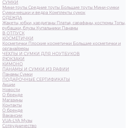
СУМКИ
Мини-тоуты
Средние тоуты
Большие тоуты
Мини-сумки
Сумки-мешки и ведра
Комплекты сумок
ОДЕЖДА
Жакеты, юбки, кардиганы
Платья, сарафаны, костюмы
Топы,
рубашки, блузы
Купальники
Панамы
В ОТПУСК
КОСМЕТИЧКИ
Косметички
Плоские косметички
Большие косметички и
органайзеры
ЧЕХЛЫ И СУМКИ ДЛЯ НОУТБУКОВ
РЮКЗАКИ
КИМОНО
ПАНАМЫ И СУМКИ ИЗ РАФИИ
Панамы
Сумки
ПОДАРОЧНЫЕ СЕРТИФИКАТЫ
Акции
Новости
О бренде
Магазины
Контакты
О бренде
Вакансии
VUA-LYA Музы
Сотрудничество