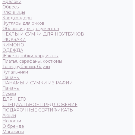
Брелоки
Обвесы
Ключницы
Кардхолдеры
Футляры для очков
Обложки для документов
ЧЕХЛЫ И СУМКИ ДЛЯ НОУТБУКОВ
РЮКЗАКИ
КИМОНО
ОДЕЖДА
Жакеты, юбки, кардиганы
Платья, сарафаны, костюмы
Топы, рубашки, блузы
Купальники
Панамы
ПАНАМЫ И СУМКИ ИЗ РАФИИ
Панамы
Сумки
ДЛЯ НЕГО
СПЕЦИАЛЬНОЕ ПРЕДЛОЖЕНИЕ
ПОДАРОЧНЫЕ СЕРТИФИКАТЫ
Акции
Новости
О бренде
Магазины