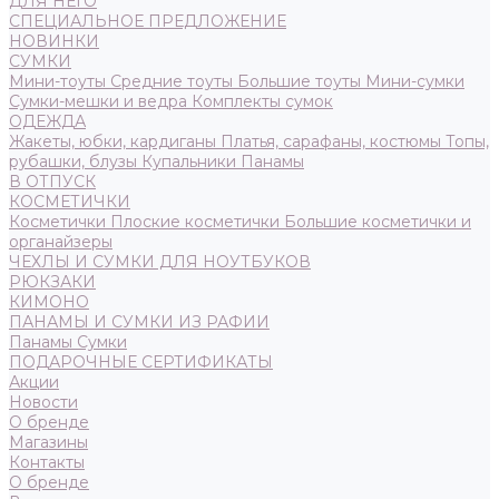
ДЛЯ НЕГО
СПЕЦИАЛЬНОЕ ПРЕДЛОЖЕНИЕ
НОВИНКИ
СУМКИ
Мини-тоуты
Средние тоуты
Большие тоуты
Мини-сумки
Сумки-мешки и ведра
Комплекты сумок
ОДЕЖДА
Жакеты, юбки, кардиганы
Платья, сарафаны, костюмы
Топы,
рубашки, блузы
Купальники
Панамы
В ОТПУСК
КОСМЕТИЧКИ
Косметички
Плоские косметички
Большие косметички и
органайзеры
ЧЕХЛЫ И СУМКИ ДЛЯ НОУТБУКОВ
РЮКЗАКИ
КИМОНО
ПАНАМЫ И СУМКИ ИЗ РАФИИ
Панамы
Сумки
ПОДАРОЧНЫЕ СЕРТИФИКАТЫ
Акции
Новости
О бренде
Магазины
Контакты
О бренде