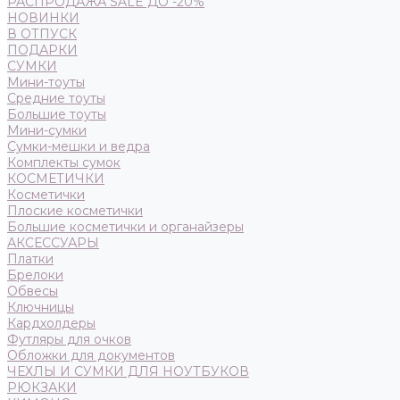
РАСПРОДАЖА SALE ДО -20%
НОВИНКИ
В ОТПУСК
ПОДАРКИ
СУМКИ
Мини-тоуты
Средние тоуты
Большие тоуты
Мини-сумки
Сумки-мешки и ведра
Комплекты сумок
КОСМЕТИЧКИ
Косметички
Плоские косметички
Большие косметички и органайзеры
АКСЕССУАРЫ
Платки
Брелоки
Обвесы
Ключницы
Кардхолдеры
Футляры для очков
Обложки для документов
ЧЕХЛЫ И СУМКИ ДЛЯ НОУТБУКОВ
РЮКЗАКИ