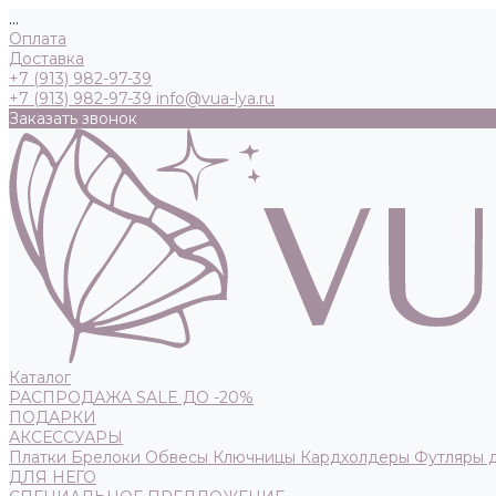
...
Оплата
Доставка
+7 (913) 982-97-39
+7 (913) 982-97-39
info@vua-lya.ru
Заказать звонок
Каталог
РАСПРОДАЖА SALE ДО -20%
ПОДАРКИ
АКСЕССУАРЫ
Платки
Брелоки
Обвесы
Ключницы
Кардхолдеры
Футляры 
ДЛЯ НЕГО