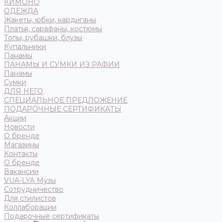
КИМОНО
ОДЕЖДА
Жакеты, юбки, кардиганы
Платья, сарафаны, костюмы
Топы, рубашки, блузы
Купальники
Панамы
ПАНАМЫ И СУМКИ ИЗ РАФИИ
Панамы
Сумки
ДЛЯ НЕГО
СПЕЦИАЛЬНОЕ ПРЕДЛОЖЕНИЕ
ПОДАРОЧНЫЕ СЕРТИФИКАТЫ
Акции
Новости
О бренде
Магазины
Контакты
О бренде
Вакансии
VUA-LYA Музы
Сотрудничество
Для стилистов
Коллаборации
Подарочные сертификаты