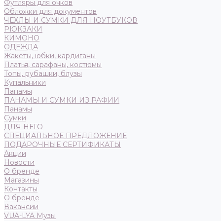
Футляры для очков
Обложки для документов
ЧЕХЛЫ И СУМКИ ДЛЯ НОУТБУКОВ
РЮКЗАКИ
КИМОНО
ОДЕЖДА
Жакеты, юбки, кардиганы
Платья, сарафаны, костюмы
Топы, рубашки, блузы
Купальники
Панамы
ПАНАМЫ И СУМКИ ИЗ РАФИИ
Панамы
Сумки
ДЛЯ НЕГО
СПЕЦИАЛЬНОЕ ПРЕДЛОЖЕНИЕ
ПОДАРОЧНЫЕ СЕРТИФИКАТЫ
Акции
Новости
О бренде
Магазины
Контакты
О бренде
Вакансии
VUA-LYA Музы