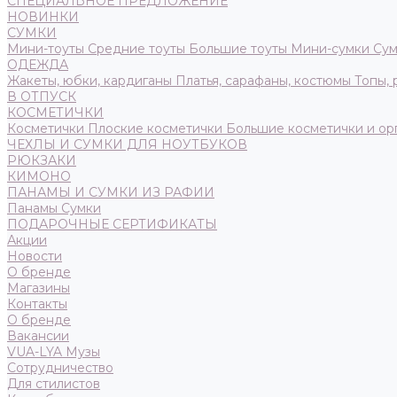
СПЕЦИАЛЬНОЕ ПРЕДЛОЖЕНИЕ
НОВИНКИ
СУМКИ
Мини-тоуты
Средние тоуты
Большие тоуты
Мини-сумки
Сум
ОДЕЖДА
Жакеты, юбки, кардиганы
Платья, сарафаны, костюмы
Топы,
В ОТПУСК
КОСМЕТИЧКИ
Косметички
Плоские косметички
Большие косметички и ор
ЧЕХЛЫ И СУМКИ ДЛЯ НОУТБУКОВ
РЮКЗАКИ
КИМОНО
ПАНАМЫ И СУМКИ ИЗ РАФИИ
Панамы
Сумки
ПОДАРОЧНЫЕ СЕРТИФИКАТЫ
Акции
Новости
О бренде
Магазины
Контакты
О бренде
Вакансии
VUA-LYA Музы
Сотрудничество
Для стилистов