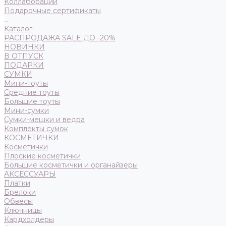
Коллаборации
Подарочные сертификаты
...
Каталог
РАСПРОДАЖА SALE ДО -20%
НОВИНКИ
В ОТПУСК
ПОДАРКИ
СУМКИ
Мини-тоуты
Средние тоуты
Большие тоуты
Мини-сумки
Сумки-мешки и ведра
Комплекты сумок
КОСМЕТИЧКИ
Косметички
Плоские косметички
Большие косметички и органайзеры
АКСЕССУАРЫ
Платки
Брелоки
Обвесы
Ключницы
Кардхолдеры