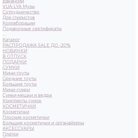
Вакансии
VUA-LYA Музы
Сотрудничество
Для стилистов
Коллаборации
Подарочные сертификаты
...
Каталог
РАСПРОДАЖА SALE ДО -20%
НОВИНКИ
В ОТПУСК
ПОДАРКИ
СУМКИ
Мини-тоуты
Средние тоуты
Большие тоуты
Мини-сумки
Сумки-мешки и ведра
Комплекты сумок
КОСМЕТИЧКИ
Косметички
Плоские косметички
Большие косметички и органайзеры
АКСЕССУАРЫ
Платки