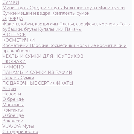
СУМКИ
Мини-тоуты
Средние тоуты
Большие тоуты
Мини-сумки
Сумки-мешки и ведра
Комплекты сумок
ОДЕЖДА
Жакеты, юбки, кардиганы
Платья, сарафаны, костюмы
Топы,
рубашки, блузы
Купальники
Панамы
В ОТПУСК
КОСМЕТИЧКИ
Косметички
Плоские косметички
Большие косметички и
органайзеры
ЧЕХЛЫ И СУМКИ ДЛЯ НОУТБУКОВ
РЮКЗАКИ
КИМОНО
ПАНАМЫ И СУМКИ ИЗ РАФИИ
Панамы
Сумки
ПОДАРОЧНЫЕ СЕРТИФИКАТЫ
Акции
Новости
О бренде
Магазины
Контакты
О бренде
Вакансии
VUA-LYA Музы
Сотрудничество