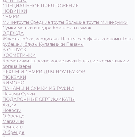
ДЛЯ НЕГО
СПЕЦИАЛЬНОЕ ПРЕДЛОЖЕНИЕ
НОВИНКИ
СУМКИ
Мини-тоуты
Средние тоуты
Большие тоуты
Мини-сумки
Сумки-мешки и ведра
Комплекты сумок
ОДЕЖДА
Жакеты, юбки, кардиганы
Платья, сарафаны, костюмы
Топы,
рубашки, блузы
Купальники
Панамы
В ОТПУСК
КОСМЕТИЧКИ
Косметички
Плоские косметички
Большие косметички и
органайзеры
ЧЕХЛЫ И СУМКИ ДЛЯ НОУТБУКОВ
РЮКЗАКИ
КИМОНО
ПАНАМЫ И СУМКИ ИЗ РАФИИ
Панамы
Сумки
ПОДАРОЧНЫЕ СЕРТИФИКАТЫ
Акции
Новости
О бренде
Магазины
Контакты
О бренде