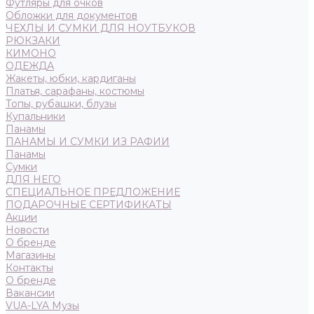
Футляры для очков
Обложки для документов
ЧЕХЛЫ И СУМКИ ДЛЯ НОУТБУКОВ
РЮКЗАКИ
КИМОНО
ОДЕЖДА
Жакеты, юбки, кардиганы
Платья, сарафаны, костюмы
Топы, рубашки, блузы
Купальники
Панамы
ПАНАМЫ И СУМКИ ИЗ РАФИИ
Панамы
Сумки
ДЛЯ НЕГО
СПЕЦИАЛЬНОЕ ПРЕДЛОЖЕНИЕ
ПОДАРОЧНЫЕ СЕРТИФИКАТЫ
Акции
Новости
О бренде
Магазины
Контакты
О бренде
Вакансии
VUA-LYA Музы