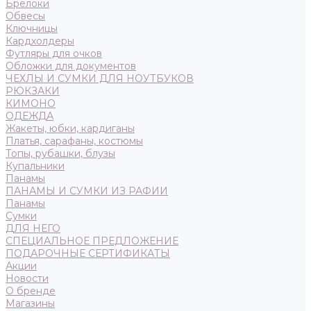
Брелоки
Обвесы
Ключницы
Кардхолдеры
Футляры для очков
Обложки для документов
ЧЕХЛЫ И СУМКИ ДЛЯ НОУТБУКОВ
РЮКЗАКИ
КИМОНО
ОДЕЖДА
Жакеты, юбки, кардиганы
Платья, сарафаны, костюмы
Топы, рубашки, блузы
Купальники
Панамы
ПАНАМЫ И СУМКИ ИЗ РАФИИ
Панамы
Сумки
ДЛЯ НЕГО
СПЕЦИАЛЬНОЕ ПРЕДЛОЖЕНИЕ
ПОДАРОЧНЫЕ СЕРТИФИКАТЫ
Акции
Новости
О бренде
Магазины