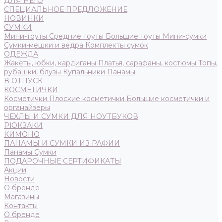
ДЛЯ НЕГО
СПЕЦИАЛЬНОЕ ПРЕДЛОЖЕНИЕ
НОВИНКИ
СУМКИ
Мини-тоуты
Средние тоуты
Большие тоуты
Мини-сумки
Сумки-мешки и ведра
Комплекты сумок
ОДЕЖДА
Жакеты, юбки, кардиганы
Платья, сарафаны, костюмы
Топы,
рубашки, блузы
Купальники
Панамы
В ОТПУСК
КОСМЕТИЧКИ
Косметички
Плоские косметички
Большие косметички и
органайзеры
ЧЕХЛЫ И СУМКИ ДЛЯ НОУТБУКОВ
РЮКЗАКИ
КИМОНО
ПАНАМЫ И СУМКИ ИЗ РАФИИ
Панамы
Сумки
ПОДАРОЧНЫЕ СЕРТИФИКАТЫ
Акции
Новости
О бренде
Магазины
Контакты
О бренде