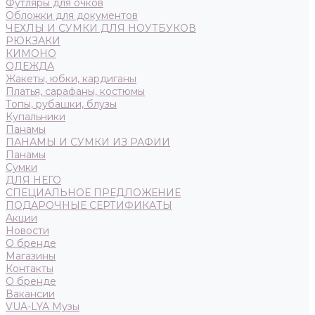
Футляры для очков
Обложки для документов
ЧЕХЛЫ И СУМКИ ДЛЯ НОУТБУКОВ
РЮКЗАКИ
КИМОНО
ОДЕЖДА
Жакеты, юбки, кардиганы
Платья, сарафаны, костюмы
Топы, рубашки, блузы
Купальники
Панамы
ПАНАМЫ И СУМКИ ИЗ РАФИИ
Панамы
Сумки
ДЛЯ НЕГО
СПЕЦИАЛЬНОЕ ПРЕДЛОЖЕНИЕ
ПОДАРОЧНЫЕ СЕРТИФИКАТЫ
Акции
Новости
О бренде
Магазины
Контакты
О бренде
Вакансии
VUA-LYA Музы