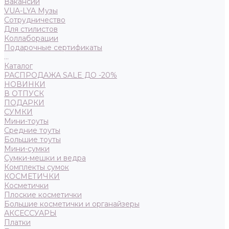
Вакансии
VUA-LYA Музы
Сотрудничество
Для стилистов
Коллаборации
Подарочные сертификаты
...
Каталог
РАСПРОДАЖА SALE ДО -20%
НОВИНКИ
В ОТПУСК
ПОДАРКИ
СУМКИ
Мини-тоуты
Средние тоуты
Большие тоуты
Мини-сумки
Сумки-мешки и ведра
Комплекты сумок
КОСМЕТИЧКИ
Косметички
Плоские косметички
Большие косметички и органайзеры
АКСЕССУАРЫ
Платки