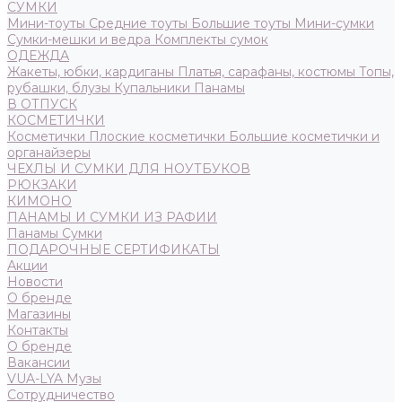
СУМКИ
Мини-тоуты
Средние тоуты
Большие тоуты
Мини-сумки
Сумки-мешки и ведра
Комплекты сумок
ОДЕЖДА
Жакеты, юбки, кардиганы
Платья, сарафаны, костюмы
Топы,
рубашки, блузы
Купальники
Панамы
В ОТПУСК
КОСМЕТИЧКИ
Косметички
Плоские косметички
Большие косметички и
органайзеры
ЧЕХЛЫ И СУМКИ ДЛЯ НОУТБУКОВ
РЮКЗАКИ
КИМОНО
ПАНАМЫ И СУМКИ ИЗ РАФИИ
Панамы
Сумки
ПОДАРОЧНЫЕ СЕРТИФИКАТЫ
Акции
Новости
О бренде
Магазины
Контакты
О бренде
Вакансии
VUA-LYA Музы
Сотрудничество