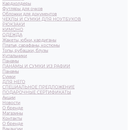
Кардхолдеры
Футляры для очков
Обложки для документов
ЧЕХЛЫ И СУМКИ ДЛЯ НОУТБУКОВ
РЮКЗАКИ
КИМОНО
ОДЕЖДА
Жакеты, юбки, кардиганы
Платья, сарафаны, костюмы
Топы, рубашки, блузы
Купальники
Панамы
ПАНАМЫ И СУМКИ ИЗ РАФИИ
Панамы
Сумки
ДЛЯ НЕГО
СПЕЦИАЛЬНОЕ ПРЕДЛОЖЕНИЕ
ПОДАРОЧНЫЕ СЕРТИФИКАТЫ
Акции
Новости
О бренде
Магазины
Контакты
О бренде
Вакансии