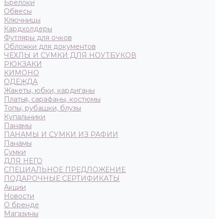
Брелоки
Обвесы
Ключницы
Кардхолдеры
Футляры для очков
Обложки для документов
ЧЕХЛЫ И СУМКИ ДЛЯ НОУТБУКОВ
РЮКЗАКИ
КИМОНО
ОДЕЖДА
Жакеты, юбки, кардиганы
Платья, сарафаны, костюмы
Топы, рубашки, блузы
Купальники
Панамы
ПАНАМЫ И СУМКИ ИЗ РАФИИ
Панамы
Сумки
ДЛЯ НЕГО
СПЕЦИАЛЬНОЕ ПРЕДЛОЖЕНИЕ
ПОДАРОЧНЫЕ СЕРТИФИКАТЫ
Акции
Новости
О бренде
Магазины