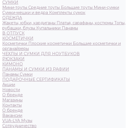
СУМКИ
Мини-тоуты
Средние тоуты
Большие тоуты
Мини-сумки
Сумки-мешки и ведра
Комплекты сумок
ОДЕЖДА
Жакеты, юбки, кардиганы
Платья, сарафаны, костюмы
Топы,
рубашки, блузы
Купальники
Панамы
В ОТПУСК
КОСМЕТИЧКИ
Косметички
Плоские косметички
Большие косметички и
органайзеры
ЧЕХЛЫ И СУМКИ ДЛЯ НОУТБУКОВ
РЮКЗАКИ
КИМОНО
ПАНАМЫ И СУМКИ ИЗ РАФИИ
Панамы
Сумки
ПОДАРОЧНЫЕ СЕРТИФИКАТЫ
Акции
Новости
О бренде
Магазины
Контакты
О бренде
Вакансии
VUA-LYA Музы
Сотрудничество