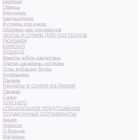
Брелоки
Обвесы
Ключницы
Кардхолдеры
Футляры для очков
Обложки для документов
ЧЕХЛЫ И СУМКИ ДЛЯ НОУТБУКОВ
РЮКЗАКИ
КИМОНО
ОДЕЖДА
Жакеты, юбки, кардиганы
Платья, сарафаны, костюмы
Топы, рубашки, блузы
Купальники
Панамы
ПАНАМЫ И СУМКИ ИЗ РАФИИ
Панамы
Сумки
ДЛЯ НЕГО
СПЕЦИАЛЬНОЕ ПРЕДЛОЖЕНИЕ
ПОДАРОЧНЫЕ СЕРТИФИКАТЫ
Акции
Новости
О бренде
Магазины