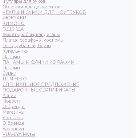
Футляры для очков
Обложки для документов
ЧЕХЛЫ И СУМКИ ДЛЯ НОУТБУКОВ
РЮКЗАКИ
КИМОНО
ОДЕЖДА
Жакеты, юбки, кардиганы
Платья, сарафаны, костюмы
Топы, рубашки, блузы
Купальники
Панамы
ПАНАМЫ И СУМКИ ИЗ РАФИИ
Панамы
Сумки
ДЛЯ НЕГО
СПЕЦИАЛЬНОЕ ПРЕДЛОЖЕНИЕ
ПОДАРОЧНЫЕ СЕРТИФИКАТЫ
Акции
Новости
О бренде
Магазины
Контакты
О бренде
Вакансии
VUA-LYA Музы