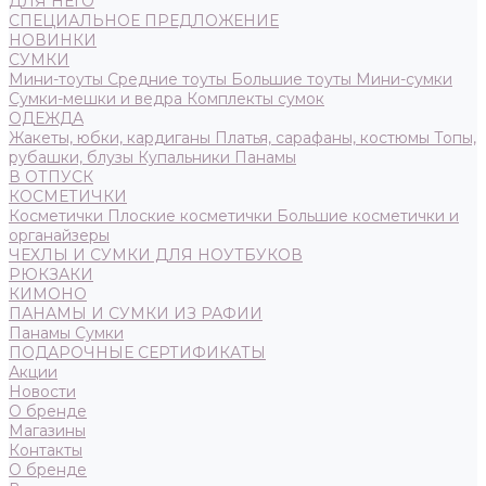
ДЛЯ НЕГО
СПЕЦИАЛЬНОЕ ПРЕДЛОЖЕНИЕ
НОВИНКИ
СУМКИ
Мини-тоуты
Средние тоуты
Большие тоуты
Мини-сумки
Сумки-мешки и ведра
Комплекты сумок
ОДЕЖДА
Жакеты, юбки, кардиганы
Платья, сарафаны, костюмы
Топы,
рубашки, блузы
Купальники
Панамы
В ОТПУСК
КОСМЕТИЧКИ
Косметички
Плоские косметички
Большие косметички и
органайзеры
ЧЕХЛЫ И СУМКИ ДЛЯ НОУТБУКОВ
РЮКЗАКИ
КИМОНО
ПАНАМЫ И СУМКИ ИЗ РАФИИ
Панамы
Сумки
ПОДАРОЧНЫЕ СЕРТИФИКАТЫ
Акции
Новости
О бренде
Магазины
Контакты
О бренде