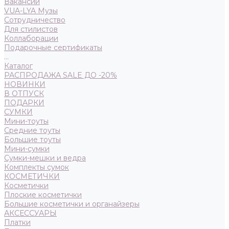
Вакансии
VUA-LYA Музы
Сотрудничество
Для стилистов
Коллаборации
Подарочные сертификаты
...
Каталог
РАСПРОДАЖА SALE ДО -20%
НОВИНКИ
В ОТПУСК
ПОДАРКИ
СУМКИ
Мини-тоуты
Средние тоуты
Большие тоуты
Мини-сумки
Сумки-мешки и ведра
Комплекты сумок
КОСМЕТИЧКИ
Косметички
Плоские косметички
Большие косметички и органайзеры
АКСЕССУАРЫ
Платки