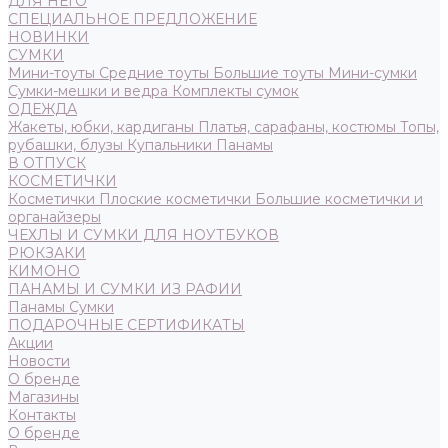
ДЛЯ НЕГО
СПЕЦИАЛЬНОЕ ПРЕДЛОЖЕНИЕ
НОВИНКИ
СУМКИ
Мини-тоуты
Средние тоуты
Большие тоуты
Мини-сумки
Сумки-мешки и ведра
Комплекты сумок
ОДЕЖДА
Жакеты, юбки, кардиганы
Платья, сарафаны, костюмы
Топы,
рубашки, блузы
Купальники
Панамы
В ОТПУСК
КОСМЕТИЧКИ
Косметички
Плоские косметички
Большие косметички и
органайзеры
ЧЕХЛЫ И СУМКИ ДЛЯ НОУТБУКОВ
РЮКЗАКИ
КИМОНО
ПАНАМЫ И СУМКИ ИЗ РАФИИ
Панамы
Сумки
ПОДАРОЧНЫЕ СЕРТИФИКАТЫ
Акции
Новости
О бренде
Магазины
Контакты
О бренде