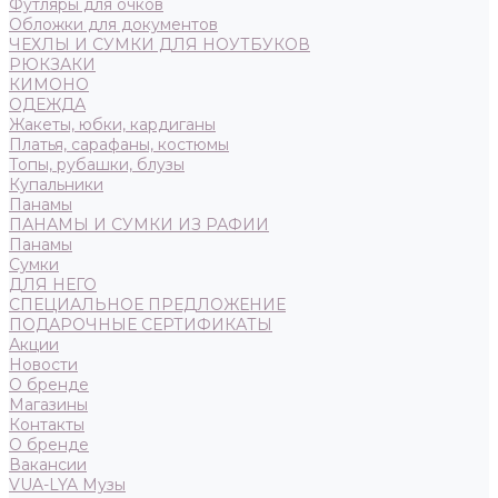
Футляры для очков
Обложки для документов
ЧЕХЛЫ И СУМКИ ДЛЯ НОУТБУКОВ
РЮКЗАКИ
КИМОНО
ОДЕЖДА
Жакеты, юбки, кардиганы
Платья, сарафаны, костюмы
Топы, рубашки, блузы
Купальники
Панамы
ПАНАМЫ И СУМКИ ИЗ РАФИИ
Панамы
Сумки
ДЛЯ НЕГО
СПЕЦИАЛЬНОЕ ПРЕДЛОЖЕНИЕ
ПОДАРОЧНЫЕ СЕРТИФИКАТЫ
Акции
Новости
О бренде
Магазины
Контакты
О бренде
Вакансии
VUA-LYA Музы