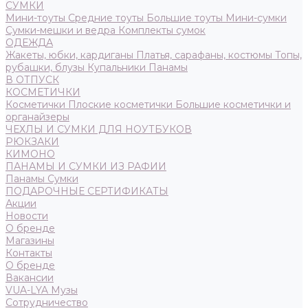
СУМКИ
Мини-тоуты
Средние тоуты
Большие тоуты
Мини-сумки
Сумки-мешки и ведра
Комплекты сумок
ОДЕЖДА
Жакеты, юбки, кардиганы
Платья, сарафаны, костюмы
Топы,
рубашки, блузы
Купальники
Панамы
В ОТПУСК
КОСМЕТИЧКИ
Косметички
Плоские косметички
Большие косметички и
органайзеры
ЧЕХЛЫ И СУМКИ ДЛЯ НОУТБУКОВ
РЮКЗАКИ
КИМОНО
ПАНАМЫ И СУМКИ ИЗ РАФИИ
Панамы
Сумки
ПОДАРОЧНЫЕ СЕРТИФИКАТЫ
Акции
Новости
О бренде
Магазины
Контакты
О бренде
Вакансии
VUA-LYA Музы
Сотрудничество