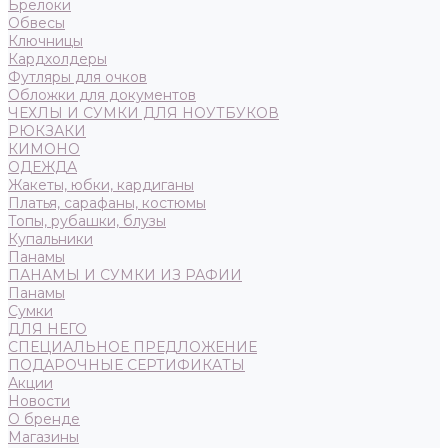
Брелоки
Обвесы
Ключницы
Кардхолдеры
Футляры для очков
Обложки для документов
ЧЕХЛЫ И СУМКИ ДЛЯ НОУТБУКОВ
РЮКЗАКИ
КИМОНО
ОДЕЖДА
Жакеты, юбки, кардиганы
Платья, сарафаны, костюмы
Топы, рубашки, блузы
Купальники
Панамы
ПАНАМЫ И СУМКИ ИЗ РАФИИ
Панамы
Сумки
ДЛЯ НЕГО
СПЕЦИАЛЬНОЕ ПРЕДЛОЖЕНИЕ
ПОДАРОЧНЫЕ СЕРТИФИКАТЫ
Акции
Новости
О бренде
Магазины