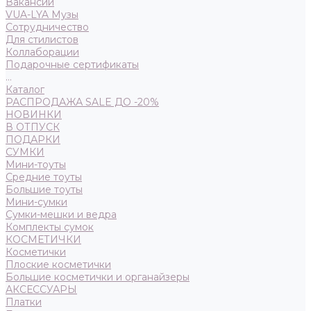
Вакансии
VUA-LYA Музы
Сотрудничество
Для стилистов
Коллаборации
Подарочные сертификаты
...
Каталог
РАСПРОДАЖА SALE ДО -20%
НОВИНКИ
В ОТПУСК
ПОДАРКИ
СУМКИ
Мини-тоуты
Средние тоуты
Большие тоуты
Мини-сумки
Сумки-мешки и ведра
Комплекты сумок
КОСМЕТИЧКИ
Косметички
Плоские косметички
Большие косметички и органайзеры
АКСЕССУАРЫ
Платки