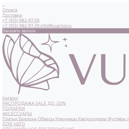
...
Оплата
Доставка
+7 (913) 982-97-39
+7 (913) 982-97-39
info@vua-lya.ru
Заказать звонок
Каталог
РАСПРОДАЖА SALE ДО -20%
ПОДАРКИ
АКСЕССУАРЫ
Платки
Брелоки
Обвесы
Ключницы
Кардхолдеры
Футляры 
ДЛЯ НЕГО