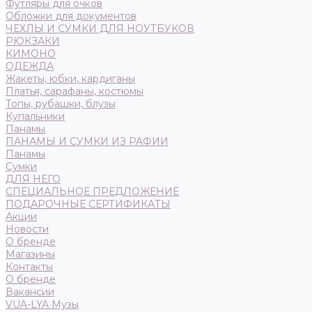
Футляры для очков
Обложки для документов
ЧЕХЛЫ И СУМКИ ДЛЯ НОУТБУКОВ
РЮКЗАКИ
КИМОНО
ОДЕЖДА
Жакеты, юбки, кардиганы
Платья, сарафаны, костюмы
Топы, рубашки, блузы
Купальники
Панамы
ПАНАМЫ И СУМКИ ИЗ РАФИИ
Панамы
Сумки
ДЛЯ НЕГО
СПЕЦИАЛЬНОЕ ПРЕДЛОЖЕНИЕ
ПОДАРОЧНЫЕ СЕРТИФИКАТЫ
Акции
Новости
О бренде
Магазины
Контакты
О бренде
Вакансии
VUA-LYA Музы