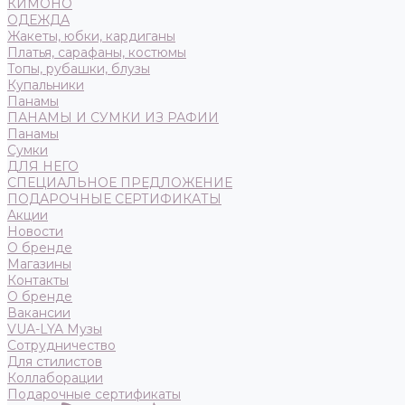
КИМОНО
ОДЕЖДА
Жакеты, юбки, кардиганы
Платья, сарафаны, костюмы
Топы, рубашки, блузы
Купальники
Панамы
ПАНАМЫ И СУМКИ ИЗ РАФИИ
Панамы
Сумки
ДЛЯ НЕГО
СПЕЦИАЛЬНОЕ ПРЕДЛОЖЕНИЕ
ПОДАРОЧНЫЕ СЕРТИФИКАТЫ
Акции
Новости
О бренде
Магазины
Контакты
О бренде
Вакансии
VUA-LYA Музы
Сотрудничество
Для стилистов
Коллаборации
Подарочные сертификаты