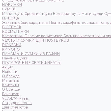
СПЕЦИАЛЬНОЕ ПРЕДЛОЖЕНИЕ
НОВИНКИ
СУМКИ
Мини-тоуты
Средние тоуты
Большие тоуты
Мини-сумки
Сум
ОДЕЖДА
Жакеты, юбки, кардиганы
Платья, сарафаны, костюмы
Топы,
В ОТПУСК
КОСМЕТИЧКИ
Косметички
Плоские косметички
Большие косметички и ор
ЧЕХЛЫ И СУМКИ ДЛЯ НОУТБУКОВ
РЮКЗАКИ
КИМОНО
ПАНАМЫ И СУМКИ ИЗ РАФИИ
Панамы
Сумки
ПОДАРОЧНЫЕ СЕРТИФИКАТЫ
Акции
Новости
О бренде
Магазины
Контакты
О бренде
Вакансии
VUA-LYA Музы
Сотрудничество
Для стилистов