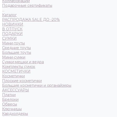
Коллаборации
Подарочные сертификаты
...
Каталог
РАСПРОДАЖА SALE ДО -20%
НОВИНКИ
В ОТПУСК
ПОДАРКИ
СУМКИ
Мини-тоуты
Средние тоуты
Большие тоуты
Мини-сумки
Сумки-мешки и ведра
Комплекты сумок
КОСМЕТИЧКИ
Косметички
Плоские косметички
Большие косметички и органайзеры
АКСЕССУАРЫ
Платки
Брелоки
Обвесы
Ключницы
Кардхолдеры