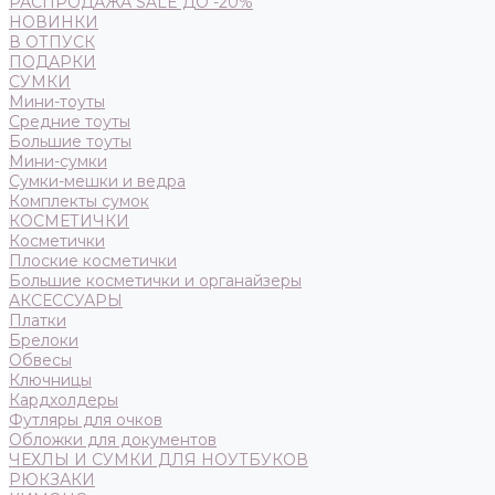
РАСПРОДАЖА SALE ДО -20%
НОВИНКИ
В ОТПУСК
ПОДАРКИ
СУМКИ
Мини-тоуты
Средние тоуты
Большие тоуты
Мини-сумки
Сумки-мешки и ведра
Комплекты сумок
КОСМЕТИЧКИ
Косметички
Плоские косметички
Большие косметички и органайзеры
АКСЕССУАРЫ
Платки
Брелоки
Обвесы
Ключницы
Кардхолдеры
Футляры для очков
Обложки для документов
ЧЕХЛЫ И СУМКИ ДЛЯ НОУТБУКОВ
РЮКЗАКИ