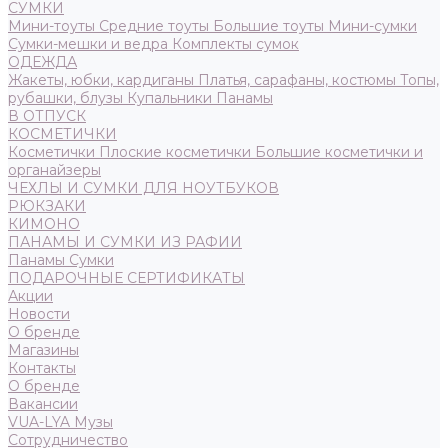
СУМКИ
Мини-тоуты
Средние тоуты
Большие тоуты
Мини-сумки
Сумки-мешки и ведра
Комплекты сумок
ОДЕЖДА
Жакеты, юбки, кардиганы
Платья, сарафаны, костюмы
Топы,
рубашки, блузы
Купальники
Панамы
В ОТПУСК
КОСМЕТИЧКИ
Косметички
Плоские косметички
Большие косметички и
органайзеры
ЧЕХЛЫ И СУМКИ ДЛЯ НОУТБУКОВ
РЮКЗАКИ
КИМОНО
ПАНАМЫ И СУМКИ ИЗ РАФИИ
Панамы
Сумки
ПОДАРОЧНЫЕ СЕРТИФИКАТЫ
Акции
Новости
О бренде
Магазины
Контакты
О бренде
Вакансии
VUA-LYA Музы
Сотрудничество