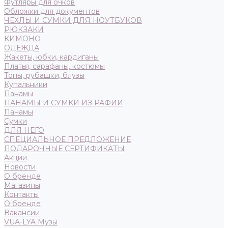
Футляры для очков
Обложки для документов
ЧЕХЛЫ И СУМКИ ДЛЯ НОУТБУКОВ
РЮКЗАКИ
КИМОНО
ОДЕЖДА
Жакеты, юбки, кардиганы
Платья, сарафаны, костюмы
Топы, рубашки, блузы
Купальники
Панамы
ПАНАМЫ И СУМКИ ИЗ РАФИИ
Панамы
Сумки
ДЛЯ НЕГО
СПЕЦИАЛЬНОЕ ПРЕДЛОЖЕНИЕ
ПОДАРОЧНЫЕ СЕРТИФИКАТЫ
Акции
Новости
О бренде
Магазины
Контакты
О бренде
Вакансии
VUA-LYA Музы