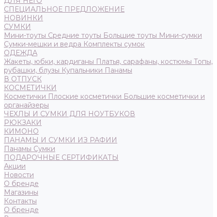
ДЛЯ НЕГО
СПЕЦИАЛЬНОЕ ПРЕДЛОЖЕНИЕ
НОВИНКИ
СУМКИ
Мини-тоуты
Средние тоуты
Большие тоуты
Мини-сумки
Сумки-мешки и ведра
Комплекты сумок
ОДЕЖДА
Жакеты, юбки, кардиганы
Платья, сарафаны, костюмы
Топы,
рубашки, блузы
Купальники
Панамы
В ОТПУСК
КОСМЕТИЧКИ
Косметички
Плоские косметички
Большие косметички и
органайзеры
ЧЕХЛЫ И СУМКИ ДЛЯ НОУТБУКОВ
РЮКЗАКИ
КИМОНО
ПАНАМЫ И СУМКИ ИЗ РАФИИ
Панамы
Сумки
ПОДАРОЧНЫЕ СЕРТИФИКАТЫ
Акции
Новости
О бренде
Магазины
Контакты
О бренде