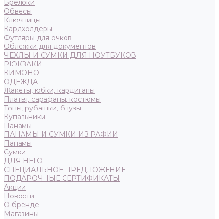
Брелоки
Обвесы
Ключницы
Кардхолдеры
Футляры для очков
Обложки для документов
ЧЕХЛЫ И СУМКИ ДЛЯ НОУТБУКОВ
РЮКЗАКИ
КИМОНО
ОДЕЖДА
Жакеты, юбки, кардиганы
Платья, сарафаны, костюмы
Топы, рубашки, блузы
Купальники
Панамы
ПАНАМЫ И СУМКИ ИЗ РАФИИ
Панамы
Сумки
ДЛЯ НЕГО
СПЕЦИАЛЬНОЕ ПРЕДЛОЖЕНИЕ
ПОДАРОЧНЫЕ СЕРТИФИКАТЫ
Акции
Новости
О бренде
Магазины