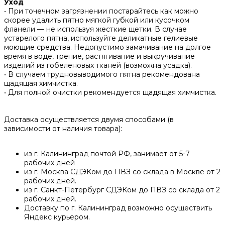
Уход
• При точечном загрязнении постарайтесь как можно
скорее удалить пятно мягкой губкой или кусочком
фланели — не используя жесткие щетки. В случае
устарелого пятна, используйте деликатные гелиевые
моющие средства. Недопустимо замачивание на долгое
время в воде, трение, растягивание и выкручивание
изделий из гобеленовых тканей (возможна усадка).
• В случаем трудновыводимого пятна рекомендована
щадящая химчистка.
• Для полной очистки рекомендуется щадящая химчистка.
Доставка осуществляется двумя способами (в
зависимости от наличия товара):
из г. Калининград почтой РФ, занимает от 5-7
рабочих дней
из г. Москва СДЭКом до ПВЗ со склада в Москве от 2
рабочих дней.
из г. Санкт-Петербург СДЭКом до ПВЗ со склада от 2
рабочих дней.
Доставку по г. Калининград возможно осуществить
Яндекс курьером.