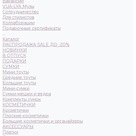
Вакансии
VUA-LYA Музы
Сотрудничество
Для стилистов
Коллаборации
Подарочные сертификаты
...
Каталог
РАСПРОДАЖА SALE ДО -20%
НОВИНКИ
В ОТПУСК
ПОДАРКИ
СУМКИ
Мини-тоуты
Средние тоуты
Большие тоуты
Мини-сумки
Сумки-мешки и ведра
Комплекты сумок
КОСМЕТИЧКИ
Косметички
Плоские косметички
Большие косметички и органайзеры
АКСЕССУАРЫ
Платки