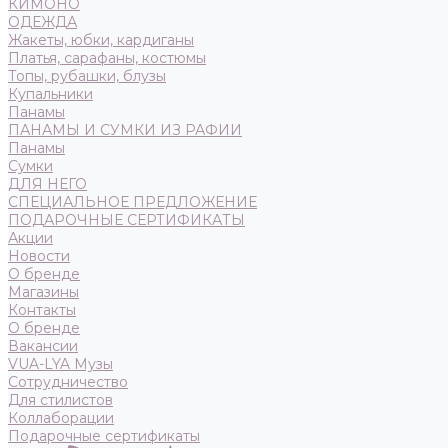
КИМОНО
ОДЕЖДА
Жакеты, юбки, кардиганы
Платья, сарафаны, костюмы
Топы, рубашки, блузы
Купальники
Панамы
ПАНАМЫ И СУМКИ ИЗ РАФИИ
Панамы
Сумки
ДЛЯ НЕГО
СПЕЦИАЛЬНОЕ ПРЕДЛОЖЕНИЕ
ПОДАРОЧНЫЕ СЕРТИФИКАТЫ
Акции
Новости
О бренде
Магазины
Контакты
О бренде
Вакансии
VUA-LYA Музы
Сотрудничество
Для стилистов
Коллаборации
Подарочные сертификаты