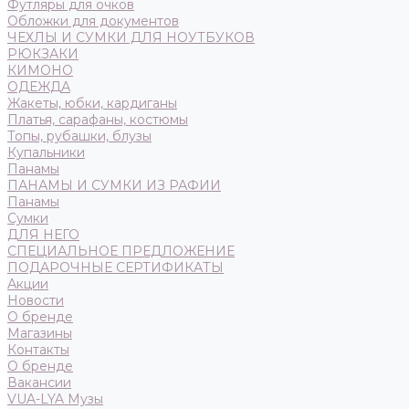
Футляры для очков
Обложки для документов
ЧЕХЛЫ И СУМКИ ДЛЯ НОУТБУКОВ
РЮКЗАКИ
КИМОНО
ОДЕЖДА
Жакеты, юбки, кардиганы
Платья, сарафаны, костюмы
Топы, рубашки, блузы
Купальники
Панамы
ПАНАМЫ И СУМКИ ИЗ РАФИИ
Панамы
Сумки
ДЛЯ НЕГО
СПЕЦИАЛЬНОЕ ПРЕДЛОЖЕНИЕ
ПОДАРОЧНЫЕ СЕРТИФИКАТЫ
Акции
Новости
О бренде
Магазины
Контакты
О бренде
Вакансии
VUA-LYA Музы