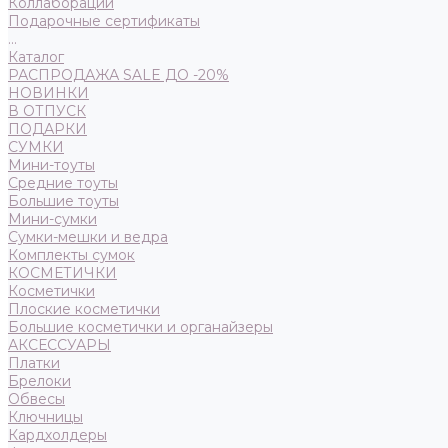
Коллаборации
Подарочные сертификаты
...
Каталог
РАСПРОДАЖА SALE ДО -20%
НОВИНКИ
В ОТПУСК
ПОДАРКИ
СУМКИ
Мини-тоуты
Средние тоуты
Большие тоуты
Мини-сумки
Сумки-мешки и ведра
Комплекты сумок
КОСМЕТИЧКИ
Косметички
Плоские косметички
Большие косметички и органайзеры
АКСЕССУАРЫ
Платки
Брелоки
Обвесы
Ключницы
Кардхолдеры