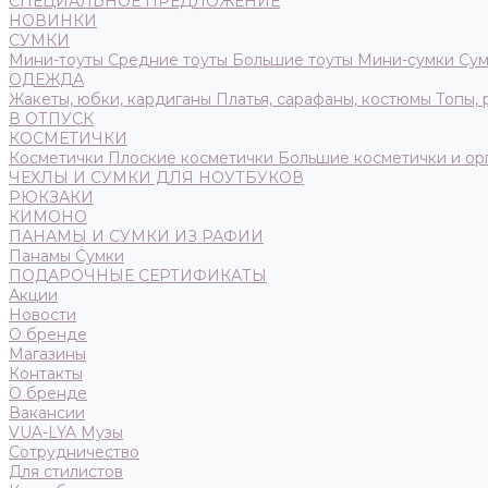
СПЕЦИАЛЬНОЕ ПРЕДЛОЖЕНИЕ
НОВИНКИ
СУМКИ
Мини-тоуты
Средние тоуты
Большие тоуты
Мини-сумки
Сум
ОДЕЖДА
Жакеты, юбки, кардиганы
Платья, сарафаны, костюмы
Топы,
В ОТПУСК
КОСМЕТИЧКИ
Косметички
Плоские косметички
Большие косметички и ор
ЧЕХЛЫ И СУМКИ ДЛЯ НОУТБУКОВ
РЮКЗАКИ
КИМОНО
ПАНАМЫ И СУМКИ ИЗ РАФИИ
Панамы
Сумки
ПОДАРОЧНЫЕ СЕРТИФИКАТЫ
Акции
Новости
О бренде
Магазины
Контакты
О бренде
Вакансии
VUA-LYA Музы
Сотрудничество
Для стилистов