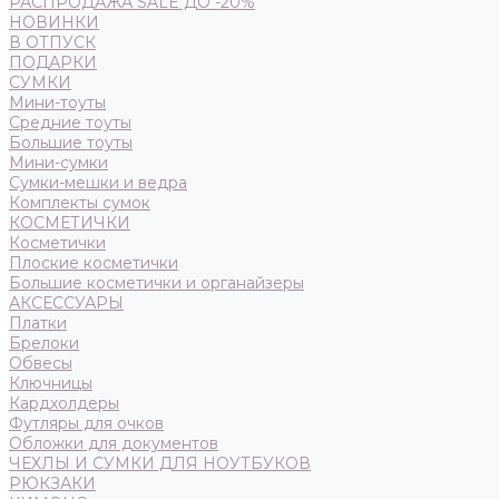
РАСПРОДАЖА SALE ДО -20%
НОВИНКИ
В ОТПУСК
ПОДАРКИ
СУМКИ
Мини-тоуты
Средние тоуты
Большие тоуты
Мини-сумки
Сумки-мешки и ведра
Комплекты сумок
КОСМЕТИЧКИ
Косметички
Плоские косметички
Большие косметички и органайзеры
АКСЕССУАРЫ
Платки
Брелоки
Обвесы
Ключницы
Кардхолдеры
Футляры для очков
Обложки для документов
ЧЕХЛЫ И СУМКИ ДЛЯ НОУТБУКОВ
РЮКЗАКИ