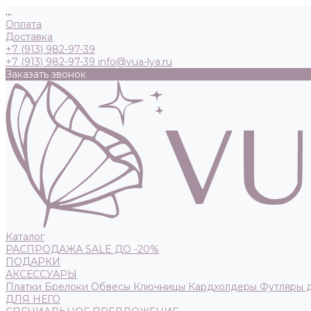
...
Оплата
Доставка
+7 (913) 982-97-39
+7 (913) 982-97-39
info@vua-lya.ru
Заказать звонок
Каталог
РАСПРОДАЖА SALE ДО -20%
ПОДАРКИ
АКСЕССУАРЫ
Платки
Брелоки
Обвесы
Ключницы
Кардхолдеры
Футляры 
ДЛЯ НЕГО