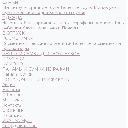
СУМКИ
Мини-тоуты
Средние тоуты
Большие тоуты
Мини-сумки
Сумки-мешки и ведра
Комплекты сумок
ОДЕЖДА
Жакеты, юбки, кардиганы
Платья, сарафаны, костюмы
Топы,
рубашки, блузы
Купальники
Панамы
В ОТПУСК
КОСМЕТИЧКИ
Косметички
Плоские косметички
Большие косметички и
органайзеры
ЧЕХЛЫ И СУМКИ ДЛЯ НОУТБУКОВ
РЮКЗАКИ
КИМОНО
ПАНАМЫ И СУМКИ ИЗ РАФИИ
Панамы
Сумки
ПОДАРОЧНЫЕ СЕРТИФИКАТЫ
Акции
Новости
О бренде
Магазины
Контакты
О бренде
Вакансии
VUA-LYA Музы
Сотрудничество