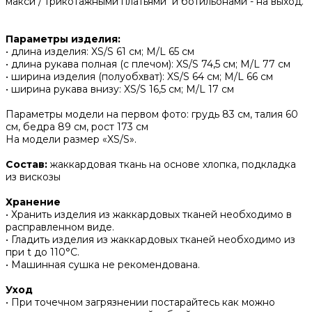
макси / трикотажными платьями и ботильонами - на выход.
Параметры изделия:
• длина изделия: XS/S 61 см; M/L 65 см
• длина рукава полная (с плечом): XS/S 74,5 см; M/L 77 см
• ширина изделия (полуобхват): XS/S 64 см; M/L 66 см
• ширина рукава внизу: XS/S 16,5 см; M/L 17 см
Параметры модели на первом фото: грудь 83 см, талия 60
см, бедра 89 см, рост 173 см
На модели размер «XS/S».
Состав:
жаккардовая ткань на основе хлопка, подкладка
из вискозы
Хранение
• Хранить изделия из жаккардовых тканей необходимо в
расправленном виде.
• ‌Гладить изделия из жаккардовых тканей необходимо из
при t до 110°С.
• ‌Машинная сушка не рекомендована.
Уход
• При точечном загрязнении постарайтесь как можно