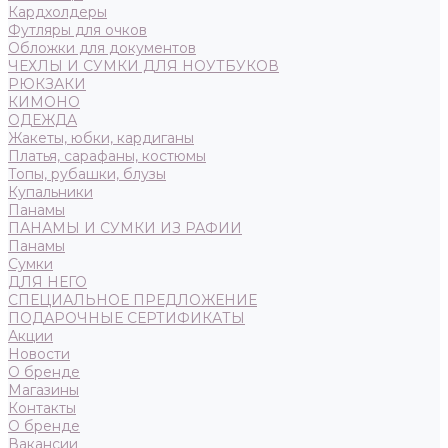
Кардхолдеры
Футляры для очков
Обложки для документов
ЧЕХЛЫ И СУМКИ ДЛЯ НОУТБУКОВ
РЮКЗАКИ
КИМОНО
ОДЕЖДА
Жакеты, юбки, кардиганы
Платья, сарафаны, костюмы
Топы, рубашки, блузы
Купальники
Панамы
ПАНАМЫ И СУМКИ ИЗ РАФИИ
Панамы
Сумки
ДЛЯ НЕГО
СПЕЦИАЛЬНОЕ ПРЕДЛОЖЕНИЕ
ПОДАРОЧНЫЕ СЕРТИФИКАТЫ
Акции
Новости
О бренде
Магазины
Контакты
О бренде
Вакансии