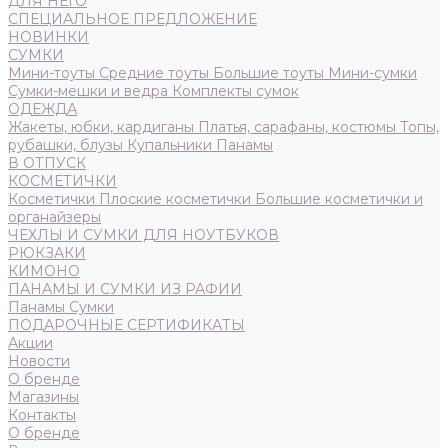
ДЛЯ НЕГО
СПЕЦИАЛЬНОЕ ПРЕДЛОЖЕНИЕ
НОВИНКИ
СУМКИ
Мини-тоуты
Средние тоуты
Большие тоуты
Мини-сумки
Сумки-мешки и ведра
Комплекты сумок
ОДЕЖДА
Жакеты, юбки, кардиганы
Платья, сарафаны, костюмы
Топы,
рубашки, блузы
Купальники
Панамы
В ОТПУСК
КОСМЕТИЧКИ
Косметички
Плоские косметички
Большие косметички и
органайзеры
ЧЕХЛЫ И СУМКИ ДЛЯ НОУТБУКОВ
РЮКЗАКИ
КИМОНО
ПАНАМЫ И СУМКИ ИЗ РАФИИ
Панамы
Сумки
ПОДАРОЧНЫЕ СЕРТИФИКАТЫ
Акции
Новости
О бренде
Магазины
Контакты
О бренде