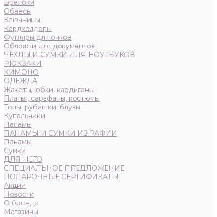
Брелоки
Обвесы
Ключницы
Кардхолдеры
Футляры для очков
Обложки для документов
ЧЕХЛЫ И СУМКИ ДЛЯ НОУТБУКОВ
РЮКЗАКИ
КИМОНО
ОДЕЖДА
Жакеты, юбки, кардиганы
Платья, сарафаны, костюмы
Топы, рубашки, блузы
Купальники
Панамы
ПАНАМЫ И СУМКИ ИЗ РАФИИ
Панамы
Сумки
ДЛЯ НЕГО
СПЕЦИАЛЬНОЕ ПРЕДЛОЖЕНИЕ
ПОДАРОЧНЫЕ СЕРТИФИКАТЫ
Акции
Новости
О бренде
Магазины