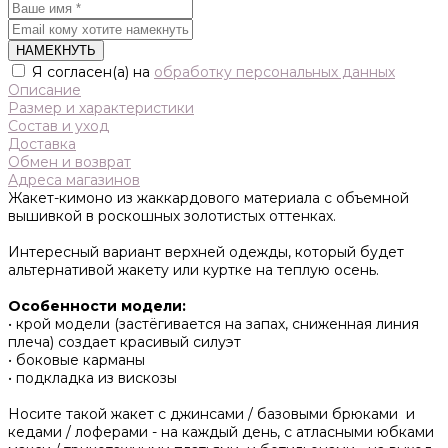
НАМЕКНУТЬ
Я согласен(а) на
обработку персональных данных
Описание
Размер и характеристики
Состав и уход
Доставка
Обмен и возврат
Адреса магазинов
Жакет-кимоно из жаккардового материала с объемной
вышивкой в роскошных золотистых оттенках.
Интересный вариант верхней одежды, который будет
альтернативой жакету или куртке на теплую осень.
Особенности модели:
• крой модели (застёгивается на запах, сниженная линия
плеча) создает красивый силуэт
• боковые карманы
• подкладка из вискозы
Носите такой жакет с джинсами / базовыми брюками и
кедами / лоферами - на каждый день, с атласными юбками