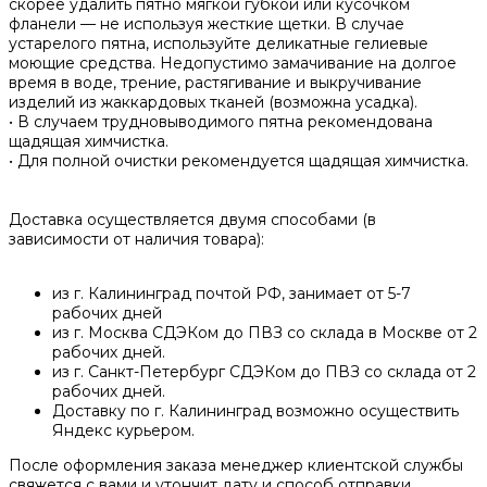
скорее удалить пятно мягкой губкой или кусочком
фланели — не используя жесткие щетки. В случае
устарелого пятна, используйте деликатные гелиевые
моющие средства. Недопустимо замачивание на долгое
время в воде, трение, растягивание и выкручивание
изделий из жаккардовых тканей (возможна усадка).
• В случаем трудновыводимого пятна рекомендована
щадящая химчистка.
• Для полной очистки рекомендуется щадящая химчистка.
Доставка осуществляется двумя способами (в
зависимости от наличия товара):
из г. Калининград почтой РФ, занимает от 5-7
рабочих дней
из г. Москва СДЭКом до ПВЗ со склада в Москве от 2
рабочих дней.
из г. Санкт-Петербург СДЭКом до ПВЗ со склада от 2
рабочих дней.
Доставку по г. Калининград возможно осуществить
Яндекс курьером.
После оформления заказа менеджер клиентской службы
свяжется с вами и утончит дату и способ отправки.