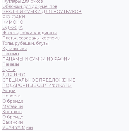
Футляры для очков
Обложки для документов
ЧЕХЛЫ И СУМКИ ДЛЯ НОУТБУКОВ
РЮКЗАКИ
КИМОНО
ОДЕЖДА
Жакеты, юбки, кардиганы
Платья, сарафаны, костюмы
Топы, рубашки, блузы
Купальники
Панамы
ПАНАМЫ И СУМКИ ИЗ РАФИИ
Панамы
Сумки
ДЛЯ НЕГО
СПЕЦИАЛЬНОЕ ПРЕДЛОЖЕНИЕ
ПОДАРОЧНЫЕ СЕРТИФИКАТЫ
Акции
Новости
О бренде
Магазины
Контакты
О бренде
Вакансии
VUA-LYA Музы