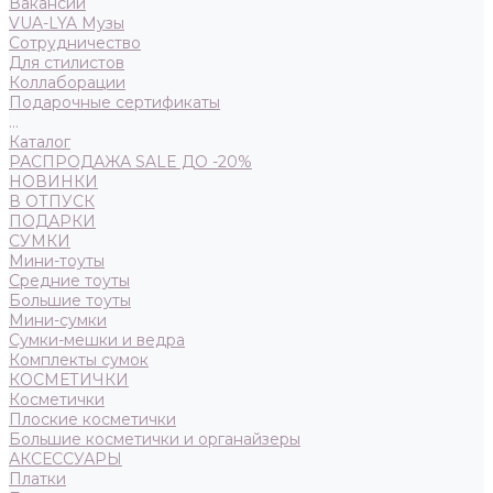
Вакансии
VUA-LYA Музы
Сотрудничество
Для стилистов
Коллаборации
Подарочные сертификаты
...
Каталог
РАСПРОДАЖА SALE ДО -20%
НОВИНКИ
В ОТПУСК
ПОДАРКИ
СУМКИ
Мини-тоуты
Средние тоуты
Большие тоуты
Мини-сумки
Сумки-мешки и ведра
Комплекты сумок
КОСМЕТИЧКИ
Косметички
Плоские косметички
Большие косметички и органайзеры
АКСЕССУАРЫ
Платки