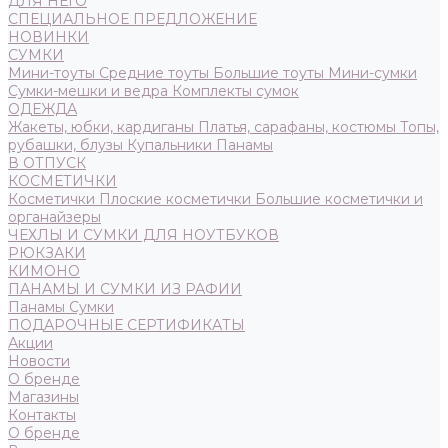
ДЛЯ НЕГО
СПЕЦИАЛЬНОЕ ПРЕДЛОЖЕНИЕ
НОВИНКИ
СУМКИ
Мини-тоуты
Средние тоуты
Большие тоуты
Мини-сумки
Сумки-мешки и ведра
Комплекты сумок
ОДЕЖДА
Жакеты, юбки, кардиганы
Платья, сарафаны, костюмы
Топы,
рубашки, блузы
Купальники
Панамы
В ОТПУСК
КОСМЕТИЧКИ
Косметички
Плоские косметички
Большие косметички и
органайзеры
ЧЕХЛЫ И СУМКИ ДЛЯ НОУТБУКОВ
РЮКЗАКИ
КИМОНО
ПАНАМЫ И СУМКИ ИЗ РАФИИ
Панамы
Сумки
ПОДАРОЧНЫЕ СЕРТИФИКАТЫ
Акции
Новости
О бренде
Магазины
Контакты
О бренде