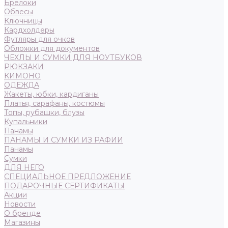
Брелоки
Обвесы
Ключницы
Кардхолдеры
Футляры для очков
Обложки для документов
ЧЕХЛЫ И СУМКИ ДЛЯ НОУТБУКОВ
РЮКЗАКИ
КИМОНО
ОДЕЖДА
Жакеты, юбки, кардиганы
Платья, сарафаны, костюмы
Топы, рубашки, блузы
Купальники
Панамы
ПАНАМЫ И СУМКИ ИЗ РАФИИ
Панамы
Сумки
ДЛЯ НЕГО
СПЕЦИАЛЬНОЕ ПРЕДЛОЖЕНИЕ
ПОДАРОЧНЫЕ СЕРТИФИКАТЫ
Акции
Новости
О бренде
Магазины