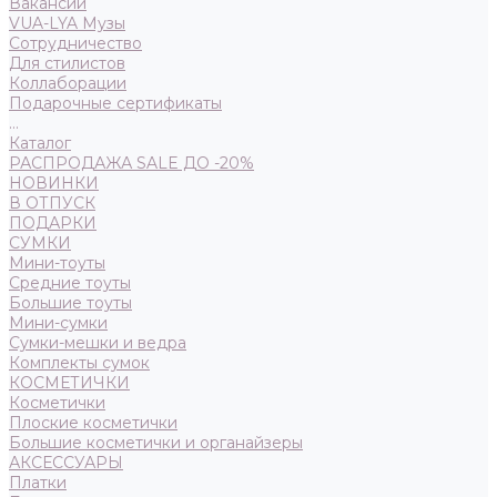
Вакансии
VUA-LYA Музы
Сотрудничество
Для стилистов
Коллаборации
Подарочные сертификаты
...
Каталог
РАСПРОДАЖА SALE ДО -20%
НОВИНКИ
В ОТПУСК
ПОДАРКИ
СУМКИ
Мини-тоуты
Средние тоуты
Большие тоуты
Мини-сумки
Сумки-мешки и ведра
Комплекты сумок
КОСМЕТИЧКИ
Косметички
Плоские косметички
Большие косметички и органайзеры
АКСЕССУАРЫ
Платки