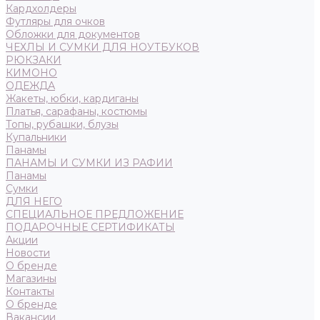
Кардхолдеры
Футляры для очков
Обложки для документов
ЧЕХЛЫ И СУМКИ ДЛЯ НОУТБУКОВ
РЮКЗАКИ
КИМОНО
ОДЕЖДА
Жакеты, юбки, кардиганы
Платья, сарафаны, костюмы
Топы, рубашки, блузы
Купальники
Панамы
ПАНАМЫ И СУМКИ ИЗ РАФИИ
Панамы
Сумки
ДЛЯ НЕГО
СПЕЦИАЛЬНОЕ ПРЕДЛОЖЕНИЕ
ПОДАРОЧНЫЕ СЕРТИФИКАТЫ
Акции
Новости
О бренде
Магазины
Контакты
О бренде
Вакансии