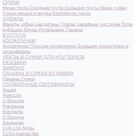
СУМКИ
Мини-тоуты
Средние тоуты
Большие тоуты
Мини-сумки
Сумки-мешки и ведра
Комплекты сумок
ОДЕЖДА
Жакеты, юбки, кардиганы
Платья, сарафаны, костюмы
Топы,
рубашки, блузы
Купальники
Панамы
В ОТПУСК
КОСМЕТИЧКИ
Косметички
Плоские косметички
Большие косметички и
органайзеры
ЧЕХЛЫ И СУМКИ ДЛЯ НОУТБУКОВ
РЮКЗАКИ
КИМОНО
ПАНАМЫ И СУМКИ ИЗ РАФИИ
Панамы
Сумки
ПОДАРОЧНЫЕ СЕРТИФИКАТЫ
Акции
Новости
О бренде
Магазины
Контакты
О бренде
Вакансии
VUA-LYA Музы
Сотрудничество