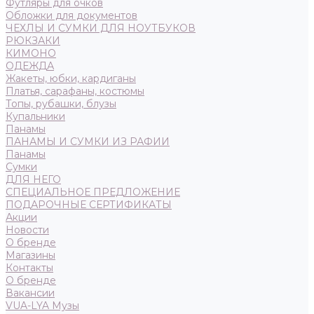
Футляры для очков
Обложки для документов
ЧЕХЛЫ И СУМКИ ДЛЯ НОУТБУКОВ
РЮКЗАКИ
КИМОНО
ОДЕЖДА
Жакеты, юбки, кардиганы
Платья, сарафаны, костюмы
Топы, рубашки, блузы
Купальники
Панамы
ПАНАМЫ И СУМКИ ИЗ РАФИИ
Панамы
Сумки
ДЛЯ НЕГО
СПЕЦИАЛЬНОЕ ПРЕДЛОЖЕНИЕ
ПОДАРОЧНЫЕ СЕРТИФИКАТЫ
Акции
Новости
О бренде
Магазины
Контакты
О бренде
Вакансии
VUA-LYA Музы