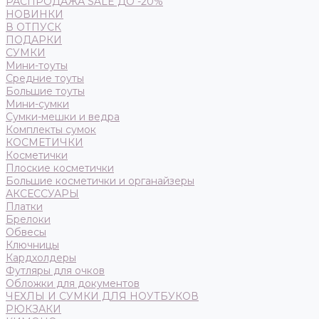
РАСПРОДАЖА SALE ДО -20%
НОВИНКИ
В ОТПУСК
ПОДАРКИ
СУМКИ
Мини-тоуты
Средние тоуты
Большие тоуты
Мини-сумки
Сумки-мешки и ведра
Комплекты сумок
КОСМЕТИЧКИ
Косметички
Плоские косметички
Большие косметички и органайзеры
АКСЕССУАРЫ
Платки
Брелоки
Обвесы
Ключницы
Кардхолдеры
Футляры для очков
Обложки для документов
ЧЕХЛЫ И СУМКИ ДЛЯ НОУТБУКОВ
РЮКЗАКИ