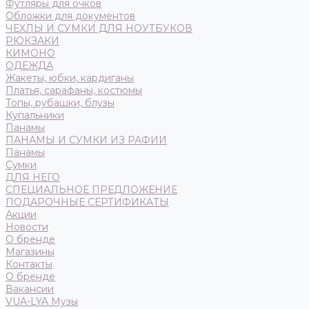
Футляры для очков
Обложки для документов
ЧЕХЛЫ И СУМКИ ДЛЯ НОУТБУКОВ
РЮКЗАКИ
КИМОНО
ОДЕЖДА
Жакеты, юбки, кардиганы
Платья, сарафаны, костюмы
Топы, рубашки, блузы
Купальники
Панамы
ПАНАМЫ И СУМКИ ИЗ РАФИИ
Панамы
Сумки
ДЛЯ НЕГО
СПЕЦИАЛЬНОЕ ПРЕДЛОЖЕНИЕ
ПОДАРОЧНЫЕ СЕРТИФИКАТЫ
Акции
Новости
О бренде
Магазины
Контакты
О бренде
Вакансии
VUA-LYA Музы