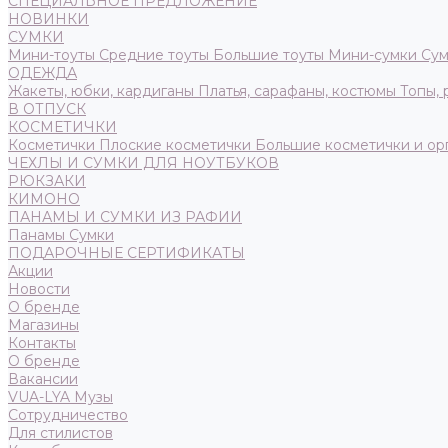
СПЕЦИАЛЬНОЕ ПРЕДЛОЖЕНИЕ
НОВИНКИ
СУМКИ
Мини-тоуты
Средние тоуты
Большие тоуты
Мини-сумки
Сум
ОДЕЖДА
Жакеты, юбки, кардиганы
Платья, сарафаны, костюмы
Топы,
В ОТПУСК
КОСМЕТИЧКИ
Косметички
Плоские косметички
Большие косметички и ор
ЧЕХЛЫ И СУМКИ ДЛЯ НОУТБУКОВ
РЮКЗАКИ
КИМОНО
ПАНАМЫ И СУМКИ ИЗ РАФИИ
Панамы
Сумки
ПОДАРОЧНЫЕ СЕРТИФИКАТЫ
Акции
Новости
О бренде
Магазины
Контакты
О бренде
Вакансии
VUA-LYA Музы
Сотрудничество
Для стилистов