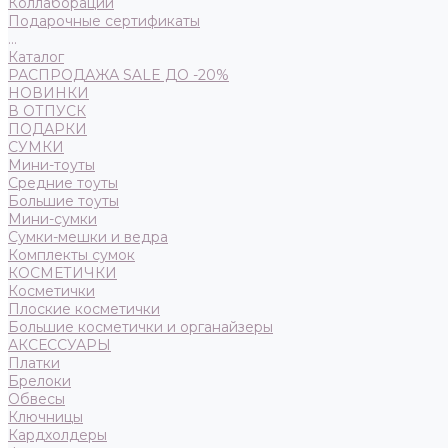
Коллаборации
Подарочные сертификаты
...
Каталог
РАСПРОДАЖА SALE ДО -20%
НОВИНКИ
В ОТПУСК
ПОДАРКИ
СУМКИ
Мини-тоуты
Средние тоуты
Большие тоуты
Мини-сумки
Сумки-мешки и ведра
Комплекты сумок
КОСМЕТИЧКИ
Косметички
Плоские косметички
Большие косметички и органайзеры
АКСЕССУАРЫ
Платки
Брелоки
Обвесы
Ключницы
Кардхолдеры