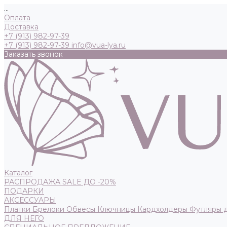
...
Оплата
Доставка
+7 (913) 982-97-39
+7 (913) 982-97-39
info@vua-lya.ru
Заказать звонок
Каталог
РАСПРОДАЖА SALE ДО -20%
ПОДАРКИ
АКСЕССУАРЫ
Платки
Брелоки
Обвесы
Ключницы
Кардхолдеры
Футляры 
ДЛЯ НЕГО