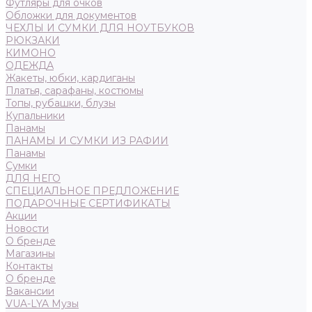
Футляры для очков
Обложки для документов
ЧЕХЛЫ И СУМКИ ДЛЯ НОУТБУКОВ
РЮКЗАКИ
КИМОНО
ОДЕЖДА
Жакеты, юбки, кардиганы
Платья, сарафаны, костюмы
Топы, рубашки, блузы
Купальники
Панамы
ПАНАМЫ И СУМКИ ИЗ РАФИИ
Панамы
Сумки
ДЛЯ НЕГО
СПЕЦИАЛЬНОЕ ПРЕДЛОЖЕНИЕ
ПОДАРОЧНЫЕ СЕРТИФИКАТЫ
Акции
Новости
О бренде
Магазины
Контакты
О бренде
Вакансии
VUA-LYA Музы