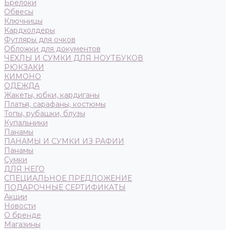
Брелоки
Обвесы
Ключницы
Кардхолдеры
Футляры для очков
Обложки для документов
ЧЕХЛЫ И СУМКИ ДЛЯ НОУТБУКОВ
РЮКЗАКИ
КИМОНО
ОДЕЖДА
Жакеты, юбки, кардиганы
Платья, сарафаны, костюмы
Топы, рубашки, блузы
Купальники
Панамы
ПАНАМЫ И СУМКИ ИЗ РАФИИ
Панамы
Сумки
ДЛЯ НЕГО
СПЕЦИАЛЬНОЕ ПРЕДЛОЖЕНИЕ
ПОДАРОЧНЫЕ СЕРТИФИКАТЫ
Акции
Новости
О бренде
Магазины