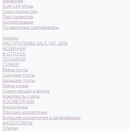
Вакансии
VUA-LYA Музы
Сотрудничество
Для стилистов
Коллаборации
Подарочные сертификаты
...
Каталог
РАСПРОДАЖА SALE ДО -20%
НОВИНКИ
В ОТПУСК
ПОДАРКИ
СУМКИ
Мини-тоуты
Средние тоуты
Большие тоуты
Мини-сумки
Сумки-мешки и ведра
Комплекты сумок
КОСМЕТИЧКИ
Косметички
Плоские косметички
Большие косметички и органайзеры
АКСЕССУАРЫ
Платки