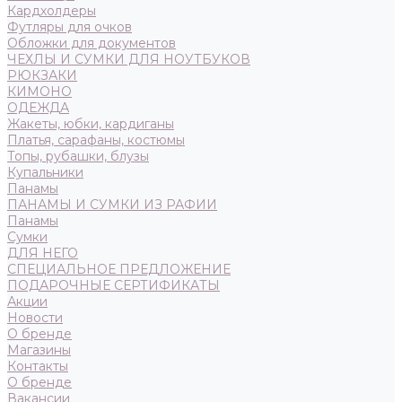
Кардхолдеры
Футляры для очков
Обложки для документов
ЧЕХЛЫ И СУМКИ ДЛЯ НОУТБУКОВ
РЮКЗАКИ
КИМОНО
ОДЕЖДА
Жакеты, юбки, кардиганы
Платья, сарафаны, костюмы
Топы, рубашки, блузы
Купальники
Панамы
ПАНАМЫ И СУМКИ ИЗ РАФИИ
Панамы
Сумки
ДЛЯ НЕГО
СПЕЦИАЛЬНОЕ ПРЕДЛОЖЕНИЕ
ПОДАРОЧНЫЕ СЕРТИФИКАТЫ
Акции
Новости
О бренде
Магазины
Контакты
О бренде
Вакансии