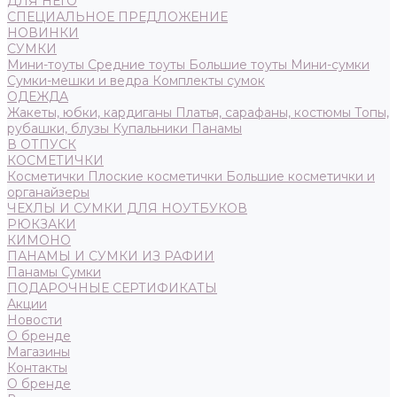
ДЛЯ НЕГО
СПЕЦИАЛЬНОЕ ПРЕДЛОЖЕНИЕ
НОВИНКИ
СУМКИ
Мини-тоуты
Средние тоуты
Большие тоуты
Мини-сумки
Сумки-мешки и ведра
Комплекты сумок
ОДЕЖДА
Жакеты, юбки, кардиганы
Платья, сарафаны, костюмы
Топы,
рубашки, блузы
Купальники
Панамы
В ОТПУСК
КОСМЕТИЧКИ
Косметички
Плоские косметички
Большие косметички и
органайзеры
ЧЕХЛЫ И СУМКИ ДЛЯ НОУТБУКОВ
РЮКЗАКИ
КИМОНО
ПАНАМЫ И СУМКИ ИЗ РАФИИ
Панамы
Сумки
ПОДАРОЧНЫЕ СЕРТИФИКАТЫ
Акции
Новости
О бренде
Магазины
Контакты
О бренде