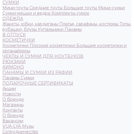
СУМКИ
Мини-тоуты
Средние тоуты
Большие тоуты
Мини-сумки
Сумки-мешки и ведра
Комплекты сумок
ОДЕЖДА
Жакеты, юбки, кардиганы
Платья, сарафаны, костюмы
Топы,
рубашки, блузы
Купальники
Панамы
В ОТПУСК
КОСМЕТИЧКИ
Косметички
Плоские косметички
Большие косметички и
органайзеры
ЧЕХЛЫ И СУМКИ ДЛЯ НОУТБУКОВ
РЮКЗАКИ
КИМОНО
ПАНАМЫ И СУМКИ ИЗ РАФИИ
Панамы
Сумки
ПОДАРОЧНЫЕ СЕРТИФИКАТЫ
Акции
Новости
О бренде
Магазины
Контакты
О бренде
Вакансии
VUA-LYA Музы
Сотрудничество