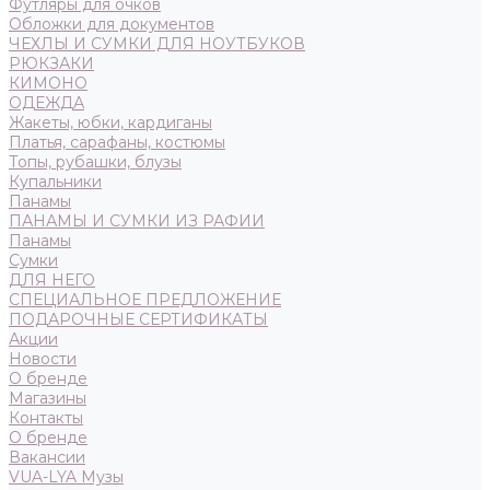
Футляры для очков
Обложки для документов
ЧЕХЛЫ И СУМКИ ДЛЯ НОУТБУКОВ
РЮКЗАКИ
КИМОНО
ОДЕЖДА
Жакеты, юбки, кардиганы
Платья, сарафаны, костюмы
Топы, рубашки, блузы
Купальники
Панамы
ПАНАМЫ И СУМКИ ИЗ РАФИИ
Панамы
Сумки
ДЛЯ НЕГО
СПЕЦИАЛЬНОЕ ПРЕДЛОЖЕНИЕ
ПОДАРОЧНЫЕ СЕРТИФИКАТЫ
Акции
Новости
О бренде
Магазины
Контакты
О бренде
Вакансии
VUA-LYA Музы