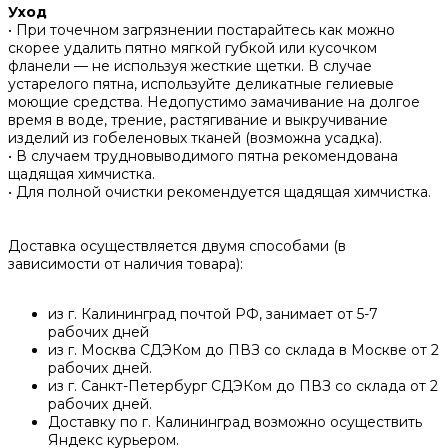
Уход
• При точечном загрязнении постарайтесь как можно
скорее удалить пятно мягкой губкой или кусочком
фланели — не используя жесткие щетки. В случае
устарелого пятна, используйте деликатные гелиевые
моющие средства. Недопустимо замачивание на долгое
время в воде, трение, растягивание и выкручивание
изделий из гобеленовых тканей (возможна усадка).
• В случаем трудновыводимого пятна рекомендована
щадящая химчистка.
• Для полной очистки рекомендуется щадящая химчистка.
Доставка осуществляется двумя способами (в
зависимости от наличия товара):
из г. Калининград почтой РФ, занимает от 5-7
рабочих дней
из г. Москва СДЭКом до ПВЗ со склада в Москве от 2
рабочих дней.
из г. Санкт-Петербург СДЭКом до ПВЗ со склада от 2
рабочих дней.
Доставку по г. Калининград возможно осуществить
Яндекс курьером.