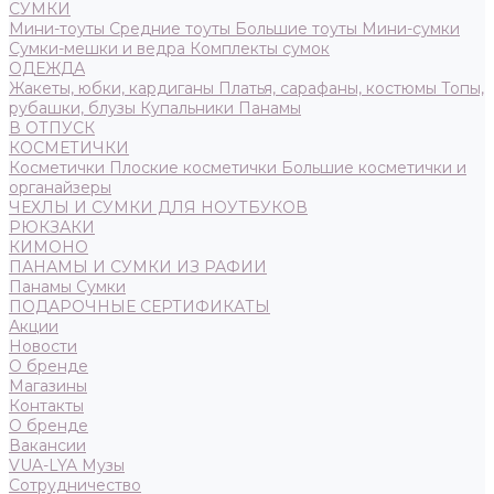
СУМКИ
Мини-тоуты
Средние тоуты
Большие тоуты
Мини-сумки
Сумки-мешки и ведра
Комплекты сумок
ОДЕЖДА
Жакеты, юбки, кардиганы
Платья, сарафаны, костюмы
Топы,
рубашки, блузы
Купальники
Панамы
В ОТПУСК
КОСМЕТИЧКИ
Косметички
Плоские косметички
Большие косметички и
органайзеры
ЧЕХЛЫ И СУМКИ ДЛЯ НОУТБУКОВ
РЮКЗАКИ
КИМОНО
ПАНАМЫ И СУМКИ ИЗ РАФИИ
Панамы
Сумки
ПОДАРОЧНЫЕ СЕРТИФИКАТЫ
Акции
Новости
О бренде
Магазины
Контакты
О бренде
Вакансии
VUA-LYA Музы
Сотрудничество