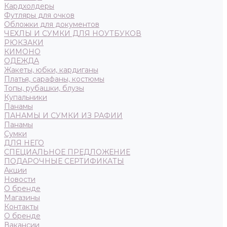
Кардхолдеры
Футляры для очков
Обложки для документов
ЧЕХЛЫ И СУМКИ ДЛЯ НОУТБУКОВ
РЮКЗАКИ
КИМОНО
ОДЕЖДА
Жакеты, юбки, кардиганы
Платья, сарафаны, костюмы
Топы, рубашки, блузы
Купальники
Панамы
ПАНАМЫ И СУМКИ ИЗ РАФИИ
Панамы
Сумки
ДЛЯ НЕГО
СПЕЦИАЛЬНОЕ ПРЕДЛОЖЕНИЕ
ПОДАРОЧНЫЕ СЕРТИФИКАТЫ
Акции
Новости
О бренде
Магазины
Контакты
О бренде
Вакансии