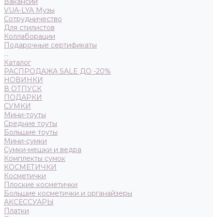
Вакансии
VUA-LYA Музы
Сотрудничество
Для стилистов
Коллаборации
Подарочные сертификаты
...
Каталог
РАСПРОДАЖА SALE ДО -20%
НОВИНКИ
В ОТПУСК
ПОДАРКИ
СУМКИ
Мини-тоуты
Средние тоуты
Большие тоуты
Мини-сумки
Сумки-мешки и ведра
Комплекты сумок
КОСМЕТИЧКИ
Косметички
Плоские косметички
Большие косметички и органайзеры
АКСЕССУАРЫ
Платки