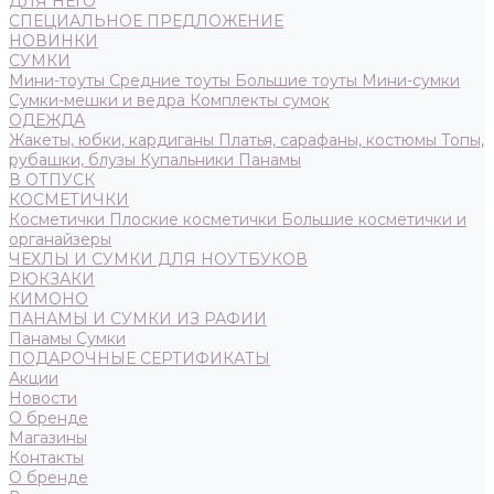
ДЛЯ НЕГО
СПЕЦИАЛЬНОЕ ПРЕДЛОЖЕНИЕ
НОВИНКИ
СУМКИ
Мини-тоуты
Средние тоуты
Большие тоуты
Мини-сумки
Сумки-мешки и ведра
Комплекты сумок
ОДЕЖДА
Жакеты, юбки, кардиганы
Платья, сарафаны, костюмы
Топы,
рубашки, блузы
Купальники
Панамы
В ОТПУСК
КОСМЕТИЧКИ
Косметички
Плоские косметички
Большие косметички и
органайзеры
ЧЕХЛЫ И СУМКИ ДЛЯ НОУТБУКОВ
РЮКЗАКИ
КИМОНО
ПАНАМЫ И СУМКИ ИЗ РАФИИ
Панамы
Сумки
ПОДАРОЧНЫЕ СЕРТИФИКАТЫ
Акции
Новости
О бренде
Магазины
Контакты
О бренде