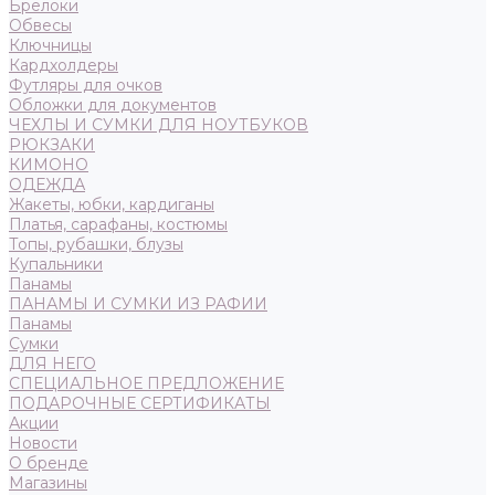
Брелоки
Обвесы
Ключницы
Кардхолдеры
Футляры для очков
Обложки для документов
ЧЕХЛЫ И СУМКИ ДЛЯ НОУТБУКОВ
РЮКЗАКИ
КИМОНО
ОДЕЖДА
Жакеты, юбки, кардиганы
Платья, сарафаны, костюмы
Топы, рубашки, блузы
Купальники
Панамы
ПАНАМЫ И СУМКИ ИЗ РАФИИ
Панамы
Сумки
ДЛЯ НЕГО
СПЕЦИАЛЬНОЕ ПРЕДЛОЖЕНИЕ
ПОДАРОЧНЫЕ СЕРТИФИКАТЫ
Акции
Новости
О бренде
Магазины