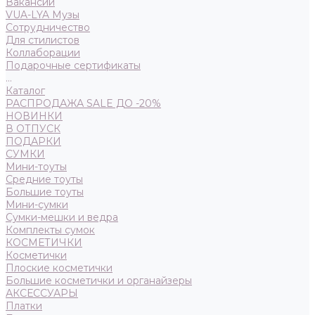
Вакансии
VUA-LYA Музы
Сотрудничество
Для стилистов
Коллаборации
Подарочные сертификаты
...
Каталог
РАСПРОДАЖА SALE ДО -20%
НОВИНКИ
В ОТПУСК
ПОДАРКИ
СУМКИ
Мини-тоуты
Средние тоуты
Большие тоуты
Мини-сумки
Сумки-мешки и ведра
Комплекты сумок
КОСМЕТИЧКИ
Косметички
Плоские косметички
Большие косметички и органайзеры
АКСЕССУАРЫ
Платки