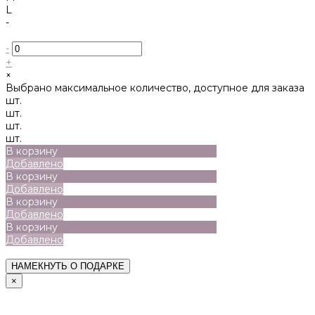
L
-
-
+
×
Выбрано максимальное количество, доступное для заказа
шт.
шт.
шт.
шт.
В корзину
Добавлено
В корзину
Добавлено
В корзину
Добавлено
В корзину
Добавлено
НАМЕКНУТЬ О ПОДАРКЕ
×