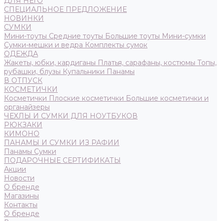
ДЛЯ НЕГО
СПЕЦИАЛЬНОЕ ПРЕДЛОЖЕНИЕ
НОВИНКИ
СУМКИ
Мини-тоуты
Средние тоуты
Большие тоуты
Мини-сумки
Сумки-мешки и ведра
Комплекты сумок
ОДЕЖДА
Жакеты, юбки, кардиганы
Платья, сарафаны, костюмы
Топы,
рубашки, блузы
Купальники
Панамы
В ОТПУСК
КОСМЕТИЧКИ
Косметички
Плоские косметички
Большие косметички и
органайзеры
ЧЕХЛЫ И СУМКИ ДЛЯ НОУТБУКОВ
РЮКЗАКИ
КИМОНО
ПАНАМЫ И СУМКИ ИЗ РАФИИ
Панамы
Сумки
ПОДАРОЧНЫЕ СЕРТИФИКАТЫ
Акции
Новости
О бренде
Магазины
Контакты
О бренде