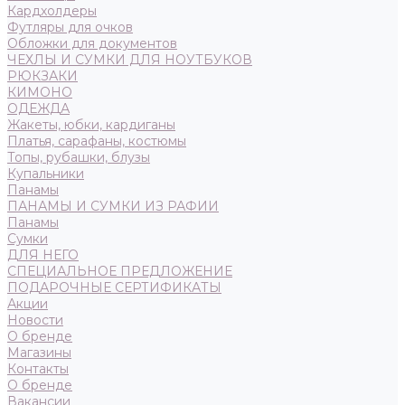
Кардхолдеры
Футляры для очков
Обложки для документов
ЧЕХЛЫ И СУМКИ ДЛЯ НОУТБУКОВ
РЮКЗАКИ
КИМОНО
ОДЕЖДА
Жакеты, юбки, кардиганы
Платья, сарафаны, костюмы
Топы, рубашки, блузы
Купальники
Панамы
ПАНАМЫ И СУМКИ ИЗ РАФИИ
Панамы
Сумки
ДЛЯ НЕГО
СПЕЦИАЛЬНОЕ ПРЕДЛОЖЕНИЕ
ПОДАРОЧНЫЕ СЕРТИФИКАТЫ
Акции
Новости
О бренде
Магазины
Контакты
О бренде
Вакансии