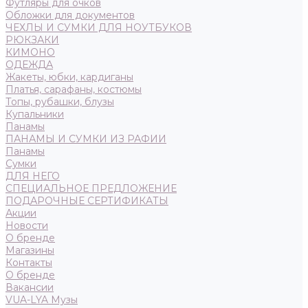
Футляры для очков
Обложки для документов
ЧЕХЛЫ И СУМКИ ДЛЯ НОУТБУКОВ
РЮКЗАКИ
КИМОНО
ОДЕЖДА
Жакеты, юбки, кардиганы
Платья, сарафаны, костюмы
Топы, рубашки, блузы
Купальники
Панамы
ПАНАМЫ И СУМКИ ИЗ РАФИИ
Панамы
Сумки
ДЛЯ НЕГО
СПЕЦИАЛЬНОЕ ПРЕДЛОЖЕНИЕ
ПОДАРОЧНЫЕ СЕРТИФИКАТЫ
Акции
Новости
О бренде
Магазины
Контакты
О бренде
Вакансии
VUA-LYA Музы