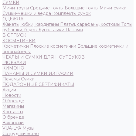
СУМКИ
Мини-тоуты
Средние тоуты
Большие тоуты
Мини-сумки
Сумки-мешки и ведра
Комплекты сумок
ОДЕЖДА
Жакеты, юбки, кардиганы
Платья, сарафаны, костюмы
Топы,
рубашки, блузы
Купальники
Панамы
В ОТПУСК
КОСМЕТИЧКИ
Косметички
Плоские косметички
Большие косметички и
органайзеры
ЧЕХЛЫ И СУМКИ ДЛЯ НОУТБУКОВ
РЮКЗАКИ
КИМОНО
ПАНАМЫ И СУМКИ ИЗ РАФИИ
Панамы
Сумки
ПОДАРОЧНЫЕ СЕРТИФИКАТЫ
Акции
Новости
О бренде
Магазины
Контакты
О бренде
Вакансии
VUA-LYA Музы
Сотрудничество