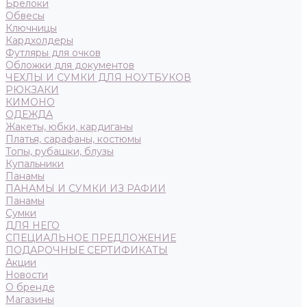
Брелоки
Обвесы
Ключницы
Кардхолдеры
Футляры для очков
Обложки для документов
ЧЕХЛЫ И СУМКИ ДЛЯ НОУТБУКОВ
РЮКЗАКИ
КИМОНО
ОДЕЖДА
Жакеты, юбки, кардиганы
Платья, сарафаны, костюмы
Топы, рубашки, блузы
Купальники
Панамы
ПАНАМЫ И СУМКИ ИЗ РАФИИ
Панамы
Сумки
ДЛЯ НЕГО
СПЕЦИАЛЬНОЕ ПРЕДЛОЖЕНИЕ
ПОДАРОЧНЫЕ СЕРТИФИКАТЫ
Акции
Новости
О бренде
Магазины