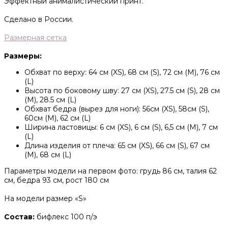
Эффектный анималистический принт.
Сделано в России.
Размерная сетка
Размеры:
Обхват по верху: 64 см (XS), 68 см (S), 72 см (M), 76 см
(L)
Высота по боковому шву: 27 см (XS), 27.5 см (S), 28 см
(M), 28.5 см (L)
Обхват бедра (вырез для ноги): 56см (XS), 58см (S),
60см (M), 62 см (L)
Ширина ластовицы: 6 см (XS), 6 см (S), 6,5 см (M), 7 см
(L)
Длина изделия от плеча: 65 см (XS), 66 см (S), 67 см
(M), 68 см (L)
Параметры модели на первом фото: грудь 86 см, талия 62
см, бедра 93 см, рост 180 см
На модели размер «S»
Состав:
бифлекс 100 п/э