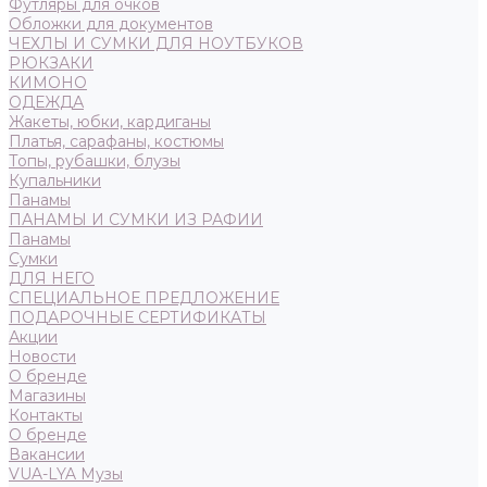
Футляры для очков
Обложки для документов
ЧЕХЛЫ И СУМКИ ДЛЯ НОУТБУКОВ
РЮКЗАКИ
КИМОНО
ОДЕЖДА
Жакеты, юбки, кардиганы
Платья, сарафаны, костюмы
Топы, рубашки, блузы
Купальники
Панамы
ПАНАМЫ И СУМКИ ИЗ РАФИИ
Панамы
Сумки
ДЛЯ НЕГО
СПЕЦИАЛЬНОЕ ПРЕДЛОЖЕНИЕ
ПОДАРОЧНЫЕ СЕРТИФИКАТЫ
Акции
Новости
О бренде
Магазины
Контакты
О бренде
Вакансии
VUA-LYA Музы