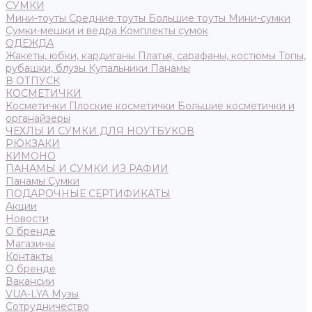
СУМКИ
Мини-тоуты
Средние тоуты
Большие тоуты
Мини-сумки
Сумки-мешки и ведра
Комплекты сумок
ОДЕЖДА
Жакеты, юбки, кардиганы
Платья, сарафаны, костюмы
Топы,
рубашки, блузы
Купальники
Панамы
В ОТПУСК
КОСМЕТИЧКИ
Косметички
Плоские косметички
Большие косметички и
органайзеры
ЧЕХЛЫ И СУМКИ ДЛЯ НОУТБУКОВ
РЮКЗАКИ
КИМОНО
ПАНАМЫ И СУМКИ ИЗ РАФИИ
Панамы
Сумки
ПОДАРОЧНЫЕ СЕРТИФИКАТЫ
Акции
Новости
О бренде
Магазины
Контакты
О бренде
Вакансии
VUA-LYA Музы
Сотрудничество