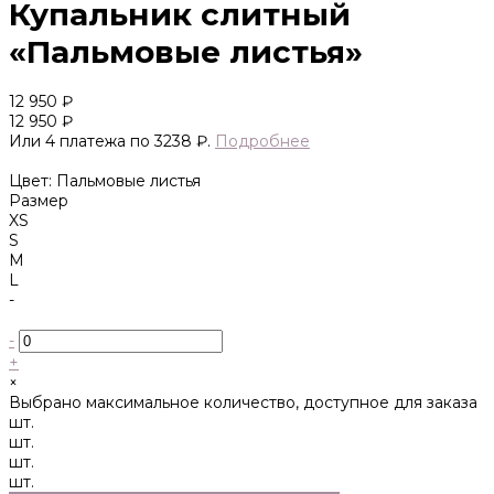
Купальник слитный
«Пальмовые листья»
12 950 ₽
12 950 ₽
Или 4 платежа по 3238 ₽.
Подробнее
Цвет: Пальмовые листья
Размер
XS
S
M
L
-
-
+
×
Выбрано максимальное количество, доступное для заказа
шт.
шт.
шт.
шт.