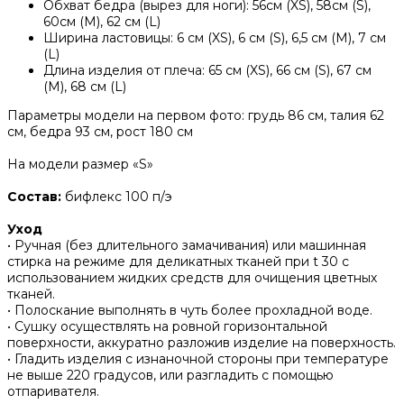
Обхват бедра (вырез для ноги): 56см (XS), 58см (S),
60см (M), 62 см (L)
Ширина ластовицы: 6 см (XS), 6 см (S), 6,5 см (M), 7 см
(L)
Длина изделия от плеча: 65 см (XS), 66 см (S), 67 см
(M), 68 см (L)
Параметры модели на первом фото: грудь 86 см, талия 62
см, бедра 93 см, рост 180 см
На модели размер «S»
Состав:
бифлекс 100 п/э
Уход
• Ручная (без длительного замачивания) или машинная
стирка на режиме для деликатных тканей при t 30 с
использованием жидких средств для очищения цветных
тканей.
• Полоскание выполнять в чуть более прохладной воде.
• Сушку осуществлять на ровной горизонтальной
поверхности, аккуратно разложив изделие на поверхность.
• Гладить изделия с изнаночной стороны при температуре
не выше 220 градусов, или разгладить с помощью
отпаривателя.