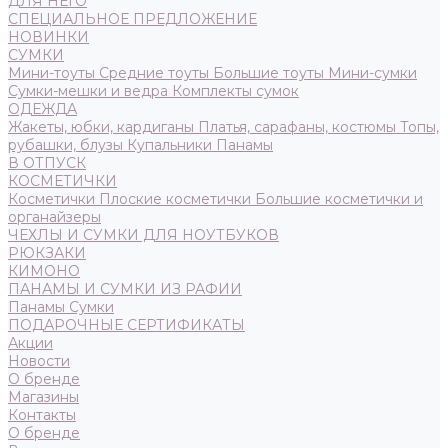
ДЛЯ НЕГО
СПЕЦИАЛЬНОЕ ПРЕДЛОЖЕНИЕ
НОВИНКИ
СУМКИ
Мини-тоуты
Средние тоуты
Большие тоуты
Мини-сумки
Сумки-мешки и ведра
Комплекты сумок
ОДЕЖДА
Жакеты, юбки, кардиганы
Платья, сарафаны, костюмы
Топы,
рубашки, блузы
Купальники
Панамы
В ОТПУСК
КОСМЕТИЧКИ
Косметички
Плоские косметички
Большие косметички и
органайзеры
ЧЕХЛЫ И СУМКИ ДЛЯ НОУТБУКОВ
РЮКЗАКИ
КИМОНО
ПАНАМЫ И СУМКИ ИЗ РАФИИ
Панамы
Сумки
ПОДАРОЧНЫЕ СЕРТИФИКАТЫ
Акции
Новости
О бренде
Магазины
Контакты
О бренде