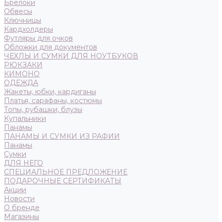
Брелоки
Обвесы
Ключницы
Кардхолдеры
Футляры для очков
Обложки для документов
ЧЕХЛЫ И СУМКИ ДЛЯ НОУТБУКОВ
РЮКЗАКИ
КИМОНО
ОДЕЖДА
Жакеты, юбки, кардиганы
Платья, сарафаны, костюмы
Топы, рубашки, блузы
Купальники
Панамы
ПАНАМЫ И СУМКИ ИЗ РАФИИ
Панамы
Сумки
ДЛЯ НЕГО
СПЕЦИАЛЬНОЕ ПРЕДЛОЖЕНИЕ
ПОДАРОЧНЫЕ СЕРТИФИКАТЫ
Акции
Новости
О бренде
Магазины