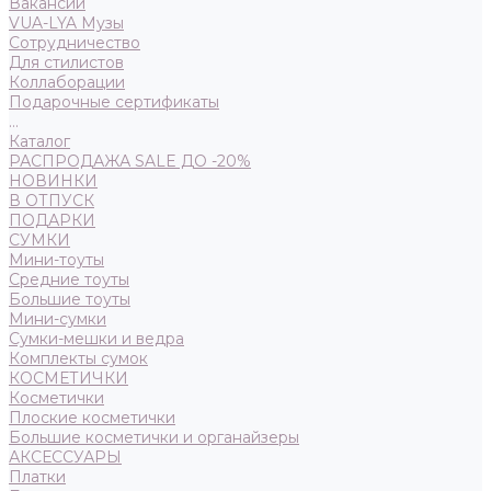
Вакансии
VUA-LYA Музы
Сотрудничество
Для стилистов
Коллаборации
Подарочные сертификаты
...
Каталог
РАСПРОДАЖА SALE ДО -20%
НОВИНКИ
В ОТПУСК
ПОДАРКИ
СУМКИ
Мини-тоуты
Средние тоуты
Большие тоуты
Мини-сумки
Сумки-мешки и ведра
Комплекты сумок
КОСМЕТИЧКИ
Косметички
Плоские косметички
Большие косметички и органайзеры
АКСЕССУАРЫ
Платки