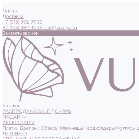
...
Оплата
Доставка
+7 (913) 982-97-39
+7 (913) 982-97-39
info@vua-lya.ru
Заказать звонок
Каталог
РАСПРОДАЖА SALE ДО -20%
ПОДАРКИ
АКСЕССУАРЫ
Платки
Брелоки
Обвесы
Ключницы
Кардхолдеры
Футляры 
ДЛЯ НЕГО