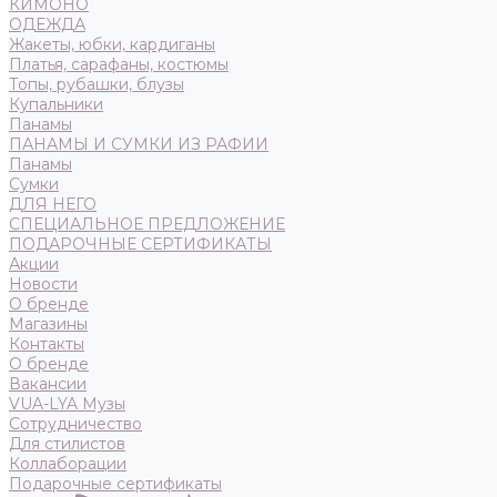
КИМОНО
ОДЕЖДА
Жакеты, юбки, кардиганы
Платья, сарафаны, костюмы
Топы, рубашки, блузы
Купальники
Панамы
ПАНАМЫ И СУМКИ ИЗ РАФИИ
Панамы
Сумки
ДЛЯ НЕГО
СПЕЦИАЛЬНОЕ ПРЕДЛОЖЕНИЕ
ПОДАРОЧНЫЕ СЕРТИФИКАТЫ
Акции
Новости
О бренде
Магазины
Контакты
О бренде
Вакансии
VUA-LYA Музы
Сотрудничество
Для стилистов
Коллаборации
Подарочные сертификаты