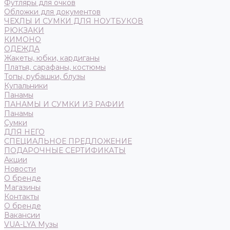
Футляры для очков
Обложки для документов
ЧЕХЛЫ И СУМКИ ДЛЯ НОУТБУКОВ
РЮКЗАКИ
КИМОНО
ОДЕЖДА
Жакеты, юбки, кардиганы
Платья, сарафаны, костюмы
Топы, рубашки, блузы
Купальники
Панамы
ПАНАМЫ И СУМКИ ИЗ РАФИИ
Панамы
Сумки
ДЛЯ НЕГО
СПЕЦИАЛЬНОЕ ПРЕДЛОЖЕНИЕ
ПОДАРОЧНЫЕ СЕРТИФИКАТЫ
Акции
Новости
О бренде
Магазины
Контакты
О бренде
Вакансии
VUA-LYA Музы