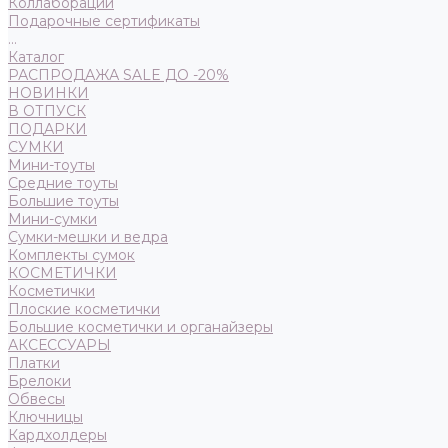
Коллаборации
Подарочные сертификаты
...
Каталог
РАСПРОДАЖА SALE ДО -20%
НОВИНКИ
В ОТПУСК
ПОДАРКИ
СУМКИ
Мини-тоуты
Средние тоуты
Большие тоуты
Мини-сумки
Сумки-мешки и ведра
Комплекты сумок
КОСМЕТИЧКИ
Косметички
Плоские косметички
Большие косметички и органайзеры
АКСЕССУАРЫ
Платки
Брелоки
Обвесы
Ключницы
Кардхолдеры