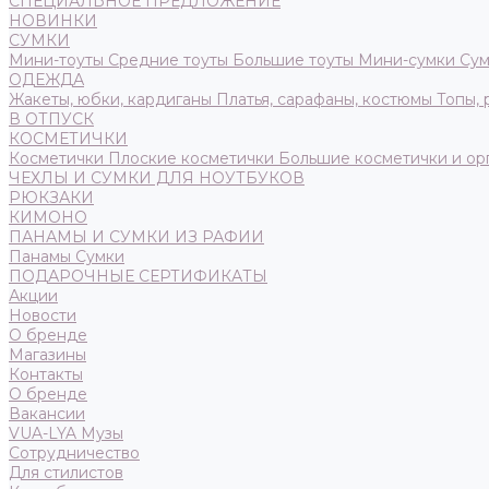
СПЕЦИАЛЬНОЕ ПРЕДЛОЖЕНИЕ
НОВИНКИ
СУМКИ
Мини-тоуты
Средние тоуты
Большие тоуты
Мини-сумки
Сум
ОДЕЖДА
Жакеты, юбки, кардиганы
Платья, сарафаны, костюмы
Топы,
В ОТПУСК
КОСМЕТИЧКИ
Косметички
Плоские косметички
Большие косметички и ор
ЧЕХЛЫ И СУМКИ ДЛЯ НОУТБУКОВ
РЮКЗАКИ
КИМОНО
ПАНАМЫ И СУМКИ ИЗ РАФИИ
Панамы
Сумки
ПОДАРОЧНЫЕ СЕРТИФИКАТЫ
Акции
Новости
О бренде
Магазины
Контакты
О бренде
Вакансии
VUA-LYA Музы
Сотрудничество
Для стилистов