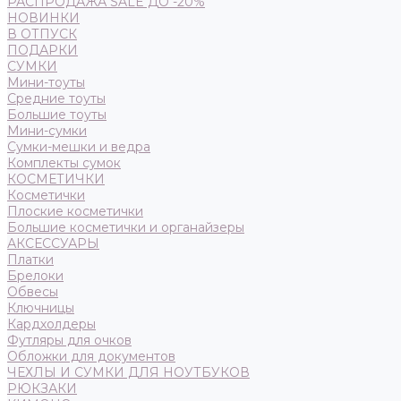
РАСПРОДАЖА SALE ДО -20%
НОВИНКИ
В ОТПУСК
ПОДАРКИ
СУМКИ
Мини-тоуты
Средние тоуты
Большие тоуты
Мини-сумки
Сумки-мешки и ведра
Комплекты сумок
КОСМЕТИЧКИ
Косметички
Плоские косметички
Большие косметички и органайзеры
АКСЕССУАРЫ
Платки
Брелоки
Обвесы
Ключницы
Кардхолдеры
Футляры для очков
Обложки для документов
ЧЕХЛЫ И СУМКИ ДЛЯ НОУТБУКОВ
РЮКЗАКИ