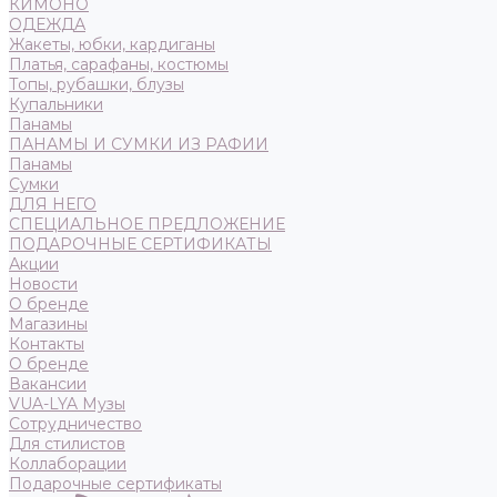
КИМОНО
ОДЕЖДА
Жакеты, юбки, кардиганы
Платья, сарафаны, костюмы
Топы, рубашки, блузы
Купальники
Панамы
ПАНАМЫ И СУМКИ ИЗ РАФИИ
Панамы
Сумки
ДЛЯ НЕГО
СПЕЦИАЛЬНОЕ ПРЕДЛОЖЕНИЕ
ПОДАРОЧНЫЕ СЕРТИФИКАТЫ
Акции
Новости
О бренде
Магазины
Контакты
О бренде
Вакансии
VUA-LYA Музы
Сотрудничество
Для стилистов
Коллаборации
Подарочные сертификаты