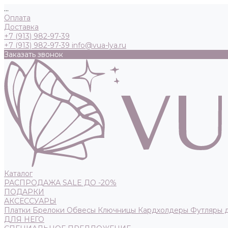
...
Оплата
Доставка
+7 (913) 982-97-39
+7 (913) 982-97-39
info@vua-lya.ru
Заказать звонок
Каталог
РАСПРОДАЖА SALE ДО -20%
ПОДАРКИ
АКСЕССУАРЫ
Платки
Брелоки
Обвесы
Ключницы
Кардхолдеры
Футляры 
ДЛЯ НЕГО