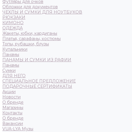
Футляры для очков
Обложки для документов
ЧЕХЛЫ И СУМКИ ДЛЯ НОУТБУКОВ
РЮКЗАКИ
КИМОНО
ОДЕЖДА
Жакеты, юбки, кардиганы
Платья, сарафаны, костюмы
Топы, рубашки, блузы
Купальники
Панамы
ПАНАМЫ И СУМКИ ИЗ РАФИИ
Панамы
Сумки
ДЛЯ НЕГО
СПЕЦИАЛЬНОЕ ПРЕДЛОЖЕНИЕ
ПОДАРОЧНЫЕ СЕРТИФИКАТЫ
Акции
Новости
О бренде
Магазины
Контакты
О бренде
Вакансии
VUA-LYA Музы