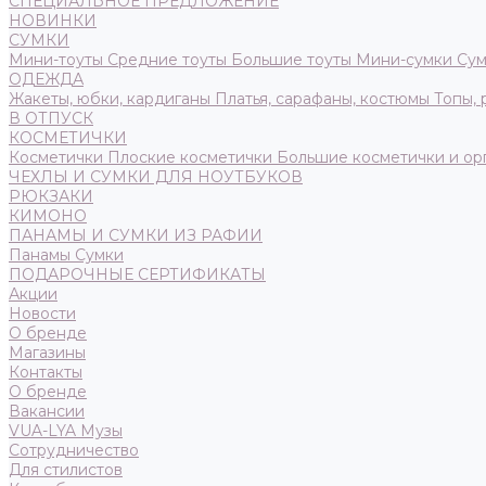
СПЕЦИАЛЬНОЕ ПРЕДЛОЖЕНИЕ
НОВИНКИ
СУМКИ
Мини-тоуты
Средние тоуты
Большие тоуты
Мини-сумки
Сум
ОДЕЖДА
Жакеты, юбки, кардиганы
Платья, сарафаны, костюмы
Топы,
В ОТПУСК
КОСМЕТИЧКИ
Косметички
Плоские косметички
Большие косметички и ор
ЧЕХЛЫ И СУМКИ ДЛЯ НОУТБУКОВ
РЮКЗАКИ
КИМОНО
ПАНАМЫ И СУМКИ ИЗ РАФИИ
Панамы
Сумки
ПОДАРОЧНЫЕ СЕРТИФИКАТЫ
Акции
Новости
О бренде
Магазины
Контакты
О бренде
Вакансии
VUA-LYA Музы
Сотрудничество
Для стилистов