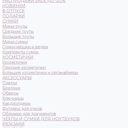
РАСПРОДАЖА SALE ДО -20%
НОВИНКИ
В ОТПУСК
ПОДАРКИ
СУМКИ
Мини-тоуты
Средние тоуты
Большие тоуты
Мини-сумки
Сумки-мешки и ведра
Комплекты сумок
КОСМЕТИЧКИ
Косметички
Плоские косметички
Большие косметички и органайзеры
АКСЕССУАРЫ
Платки
Брелоки
Обвесы
Ключницы
Кардхолдеры
Футляры для очков
Обложки для документов
ЧЕХЛЫ И СУМКИ ДЛЯ НОУТБУКОВ
РЮКЗАКИ