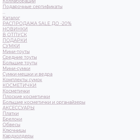
Коллаборации
Подарочные сертификаты
...
Каталог
РАСПРОДАЖА SALE ДО -20%
НОВИНКИ
В ОТПУСК
ПОДАРКИ
СУМКИ
Мини-тоуты
Средние тоуты
Большие тоуты
Мини-сумки
Сумки-мешки и ведра
Комплекты сумок
КОСМЕТИЧКИ
Косметички
Плоские косметички
Большие косметички и органайзеры
АКСЕССУАРЫ
Платки
Брелоки
Обвесы
Ключницы
Кардхолдеры