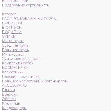
Коллаборации
Подарочные сертификаты
...
Каталог
РАСПРОДАЖА SALE ДО -20%
НОВИНКИ
В ОТПУСК
ПОДАРКИ
СУМКИ
Мини-тоуты
Средние тоуты
Большие тоуты
Мини-сумки
Сумки-мешки и ведра
Комплекты сумок
КОСМЕТИЧКИ
Косметички
Плоские косметички
Большие косметички и органайзеры
АКСЕССУАРЫ
Платки
Брелоки
Обвесы
Ключницы
Кардхолдеры