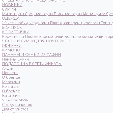
СПЕЦИАЛЬНОЕ ПРЕДЛОЖЕНИЕ
НОВИНКИ
СУМКИ
Мини-тоуты
Средние тоуты
Большие тоуты
Мини-сумки
Сум
ОДЕЖДА
Жакеты, юбки, кардиганы
Платья, сарафаны, костюмы
Топы,
В ОТПУСК
КОСМЕТИЧКИ
Косметички
Плоские косметички
Большие косметички и ор
ЧЕХЛЫ И СУМКИ ДЛЯ НОУТБУКОВ
РЮКЗАКИ
КИМОНО
ПАНАМЫ И СУМКИ ИЗ РАФИИ
Панамы
Сумки
ПОДАРОЧНЫЕ СЕРТИФИКАТЫ
Акции
Новости
О бренде
Магазины
Контакты
О бренде
Вакансии
VUA-LYA Музы
Сотрудничество
Для стилистов