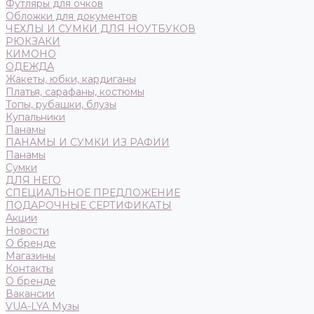
Футляры для очков
Обложки для документов
ЧЕХЛЫ И СУМКИ ДЛЯ НОУТБУКОВ
РЮКЗАКИ
КИМОНО
ОДЕЖДА
Жакеты, юбки, кардиганы
Платья, сарафаны, костюмы
Топы, рубашки, блузы
Купальники
Панамы
ПАНАМЫ И СУМКИ ИЗ РАФИИ
Панамы
Сумки
ДЛЯ НЕГО
СПЕЦИАЛЬНОЕ ПРЕДЛОЖЕНИЕ
ПОДАРОЧНЫЕ СЕРТИФИКАТЫ
Акции
Новости
О бренде
Магазины
Контакты
О бренде
Вакансии
VUA-LYA Музы