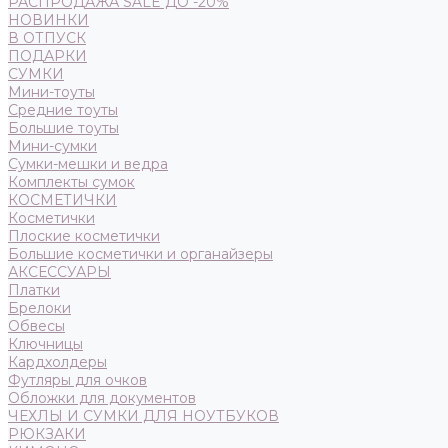
РАСПРОДАЖА SALE ДО -20%
НОВИНКИ
В ОТПУСК
ПОДАРКИ
СУМКИ
Мини-тоуты
Средние тоуты
Большие тоуты
Мини-сумки
Сумки-мешки и ведра
Комплекты сумок
КОСМЕТИЧКИ
Косметички
Плоские косметички
Большие косметички и органайзеры
АКСЕССУАРЫ
Платки
Брелоки
Обвесы
Ключницы
Кардхолдеры
Футляры для очков
Обложки для документов
ЧЕХЛЫ И СУМКИ ДЛЯ НОУТБУКОВ
РЮКЗАКИ