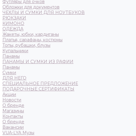
Футляры для очков
Обложки для документов
ЧЕХЛЫ И СУМКИ ДЛЯ НОУТБУКОВ
РЮКЗАКИ
КИМОНО
ОДЕЖДА
Жакеты, юбки, кардиганы
Платья, сарафаны, костюмы
Топы, рубашки, блузы
Купальники
Панамы
ПАНАМЫ И СУМКИ ИЗ РАФИИ
Панамы
Сумки
ДЛЯ НЕГО
СПЕЦИАЛЬНОЕ ПРЕДЛОЖЕНИЕ
ПОДАРОЧНЫЕ СЕРТИФИКАТЫ
Акции
Новости
О бренде
Магазины
Контакты
О бренде
Вакансии
VUA-LYA Музы