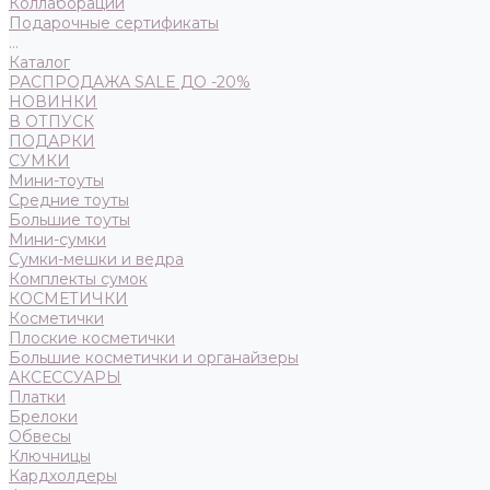
Коллаборации
Подарочные сертификаты
...
Каталог
РАСПРОДАЖА SALE ДО -20%
НОВИНКИ
В ОТПУСК
ПОДАРКИ
СУМКИ
Мини-тоуты
Средние тоуты
Большие тоуты
Мини-сумки
Сумки-мешки и ведра
Комплекты сумок
КОСМЕТИЧКИ
Косметички
Плоские косметички
Большие косметички и органайзеры
АКСЕССУАРЫ
Платки
Брелоки
Обвесы
Ключницы
Кардхолдеры