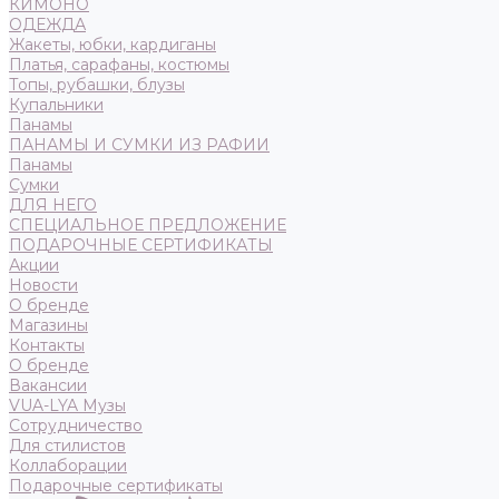
КИМОНО
ОДЕЖДА
Жакеты, юбки, кардиганы
Платья, сарафаны, костюмы
Топы, рубашки, блузы
Купальники
Панамы
ПАНАМЫ И СУМКИ ИЗ РАФИИ
Панамы
Сумки
ДЛЯ НЕГО
СПЕЦИАЛЬНОЕ ПРЕДЛОЖЕНИЕ
ПОДАРОЧНЫЕ СЕРТИФИКАТЫ
Акции
Новости
О бренде
Магазины
Контакты
О бренде
Вакансии
VUA-LYA Музы
Сотрудничество
Для стилистов
Коллаборации
Подарочные сертификаты