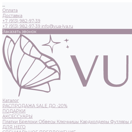
...
Оплата
Доставка
+7 (913) 982-97-39
+7 (913) 982-97-39
info@vua-lya.ru
Заказать звонок
Каталог
РАСПРОДАЖА SALE ДО -20%
ПОДАРКИ
АКСЕССУАРЫ
Платки
Брелоки
Обвесы
Ключницы
Кардхолдеры
Футляры 
ДЛЯ НЕГО