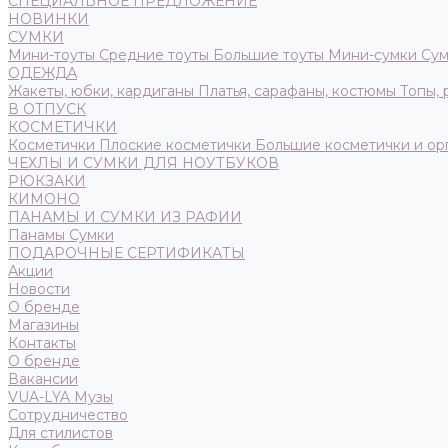
СПЕЦИАЛЬНОЕ ПРЕДЛОЖЕНИЕ
НОВИНКИ
СУМКИ
Мини-тоуты
Средние тоуты
Большие тоуты
Мини-сумки
Сум
ОДЕЖДА
Жакеты, юбки, кардиганы
Платья, сарафаны, костюмы
Топы,
В ОТПУСК
КОСМЕТИЧКИ
Косметички
Плоские косметички
Большие косметички и ор
ЧЕХЛЫ И СУМКИ ДЛЯ НОУТБУКОВ
РЮКЗАКИ
КИМОНО
ПАНАМЫ И СУМКИ ИЗ РАФИИ
Панамы
Сумки
ПОДАРОЧНЫЕ СЕРТИФИКАТЫ
Акции
Новости
О бренде
Магазины
Контакты
О бренде
Вакансии
VUA-LYA Музы
Сотрудничество
Для стилистов