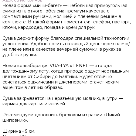
Адреса магазинов
Новая форма «мини-багет» — небольшая прямоугольная
сумка из плотного гобелена премиум качества с
компактными ручками, молнией и плечевым ремнем в
комплекте. В такой формат поместятся: телефон, паспорт,
ключи, кардходер, помада и крем для рук.
Сумка держит форму благодаря специальной технологии
уплотнения. Удобно носить на каждый день через плечо/
на плече или в качестве вечерней сумочки: в руках за
удобные ручки.
Новая коллаборация VUA-LYA x LENEL — это ода
долгожданному лету, когда природа радует нас пышным
цветением от Сибири до Балтики. Будет отлично
сочетаться с джинсами и джемперами, станет ярким
акцентом в летних образах.
Сумка закрывается на неразъёмную молнию, внутри —
карман для карт или ключей.
Рекомендуем дополнить брелоком из рафии «Дикий
шиповник».
Ширина -
9 см.