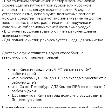
• При точечном загрязнении постарайтесь как можно
скорее удалить пятно мягкой губкой или кусочком
фланели — не используя жесткие щетки. В случае
устарелого пятна, используйте деликатные гелиевые
моющие средства. Недопустимо замачивание на долгое
время в воде, трение, растягивание и выкручивание
изделий из гобеленовых тканей (возможна усадка).
• В случаем трудновыводимого пятна рекомендована
щадящая химчистка.
• Для полной очистки рекомендуется щадящая химчистка.
Доставка осуществляется двумя способами (в
зависимости от наличия товара):
из г. Калининград почтой РФ, занимает от 5-7
рабочих дней
из г. Москва СДЭКом до ПВЗ со склада в Москве от 2
рабочих дней.
из г. Санкт-Петербург СДЭКом до ПВЗ со склада от 2
рабочих дней.
Доставку по г. Калининград возможно осуществить
Яндекс курьером.
После оформления заказа менеджер клиентской службы