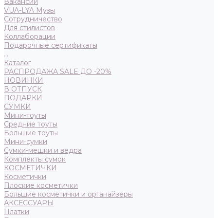
Вакансии
VUA-LYA Музы
Сотрудничество
Для стилистов
Коллаборации
Подарочные сертификаты
...
Каталог
РАСПРОДАЖА SALE ДО -20%
НОВИНКИ
В ОТПУСК
ПОДАРКИ
СУМКИ
Мини-тоуты
Средние тоуты
Большие тоуты
Мини-сумки
Сумки-мешки и ведра
Комплекты сумок
КОСМЕТИЧКИ
Косметички
Плоские косметички
Большие косметички и органайзеры
АКСЕССУАРЫ
Платки