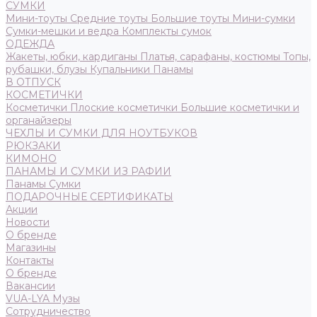
СУМКИ
Мини-тоуты
Средние тоуты
Большие тоуты
Мини-сумки
Сумки-мешки и ведра
Комплекты сумок
ОДЕЖДА
Жакеты, юбки, кардиганы
Платья, сарафаны, костюмы
Топы,
рубашки, блузы
Купальники
Панамы
В ОТПУСК
КОСМЕТИЧКИ
Косметички
Плоские косметички
Большие косметички и
органайзеры
ЧЕХЛЫ И СУМКИ ДЛЯ НОУТБУКОВ
РЮКЗАКИ
КИМОНО
ПАНАМЫ И СУМКИ ИЗ РАФИИ
Панамы
Сумки
ПОДАРОЧНЫЕ СЕРТИФИКАТЫ
Акции
Новости
О бренде
Магазины
Контакты
О бренде
Вакансии
VUA-LYA Музы
Сотрудничество