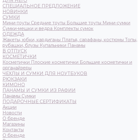
ДЛЯ НЕГО
СПЕЦИАЛЬНОЕ ПРЕДЛОЖЕНИЕ
НОВИНКИ
СУМКИ
Мини-тоуты
Средние тоуты
Большие тоуты
Мини-сумки
Сумки-мешки и ведра
Комплекты сумок
ОДЕЖДА
Жакеты, юбки, кардиганы
Платья, сарафаны, костюмы
Топы,
рубашки, блузы
Купальники
Панамы
В ОТПУСК
КОСМЕТИЧКИ
Косметички
Плоские косметички
Большие косметички и
органайзеры
ЧЕХЛЫ И СУМКИ ДЛЯ НОУТБУКОВ
РЮКЗАКИ
КИМОНО
ПАНАМЫ И СУМКИ ИЗ РАФИИ
Панамы
Сумки
ПОДАРОЧНЫЕ СЕРТИФИКАТЫ
Акции
Новости
О бренде
Магазины
Контакты
О бренде