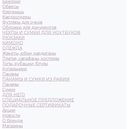
Брелоки
Обвесы
Ключницы
Кардхолдеры
Футляры для очков
Обложки для документов
ЧЕХЛЫ И СУМКИ ДЛЯ НОУТБУКОВ
РЮКЗАКИ
КИМОНО
ОДЕЖДА
Жакеты, юбки, кардиганы
Платья, сарафаны, костюмы
Топы, рубашки, блузы
Купальники
Панамы
ПАНАМЫ И СУМКИ ИЗ РАФИИ
Панамы
Сумки
ДЛЯ НЕГО
СПЕЦИАЛЬНОЕ ПРЕДЛОЖЕНИЕ
ПОДАРОЧНЫЕ СЕРТИФИКАТЫ
Акции
Новости
О бренде
Магазины