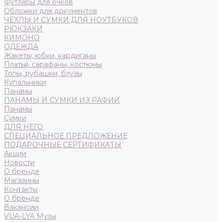
Футляры для очков
Обложки для документов
ЧЕХЛЫ И СУМКИ ДЛЯ НОУТБУКОВ
РЮКЗАКИ
КИМОНО
ОДЕЖДА
Жакеты, юбки, кардиганы
Платья, сарафаны, костюмы
Топы, рубашки, блузы
Купальники
Панамы
ПАНАМЫ И СУМКИ ИЗ РАФИИ
Панамы
Сумки
ДЛЯ НЕГО
СПЕЦИАЛЬНОЕ ПРЕДЛОЖЕНИЕ
ПОДАРОЧНЫЕ СЕРТИФИКАТЫ
Акции
Новости
О бренде
Магазины
Контакты
О бренде
Вакансии
VUA-LYA Музы