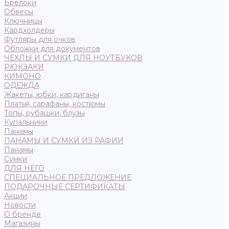
Брелоки
Обвесы
Ключницы
Кардхолдеры
Футляры для очков
Обложки для документов
ЧЕХЛЫ И СУМКИ ДЛЯ НОУТБУКОВ
РЮКЗАКИ
КИМОНО
ОДЕЖДА
Жакеты, юбки, кардиганы
Платья, сарафаны, костюмы
Топы, рубашки, блузы
Купальники
Панамы
ПАНАМЫ И СУМКИ ИЗ РАФИИ
Панамы
Сумки
ДЛЯ НЕГО
СПЕЦИАЛЬНОЕ ПРЕДЛОЖЕНИЕ
ПОДАРОЧНЫЕ СЕРТИФИКАТЫ
Акции
Новости
О бренде
Магазины