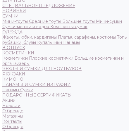
ДЛЯ НЕГО
СПЕЦИАЛЬНОЕ ПРЕДЛОЖЕНИЕ
НОВИНКИ
СУМКИ
Мини-тоуты
Средние тоуты
Большие тоуты
Мини-сумки
Сумки-мешки и ведра
Комплекты сумок
ОДЕЖДА
Жакеты, юбки, кардиганы
Платья, сарафаны, костюмы
Топы,
рубашки, блузы
Купальники
Панамы
В ОТПУСК
КОСМЕТИЧКИ
Косметички
Плоские косметички
Большие косметички и
органайзеры
ЧЕХЛЫ И СУМКИ ДЛЯ НОУТБУКОВ
РЮКЗАКИ
КИМОНО
ПАНАМЫ И СУМКИ ИЗ РАФИИ
Панамы
Сумки
ПОДАРОЧНЫЕ СЕРТИФИКАТЫ
Акции
Новости
О бренде
Магазины
Контакты
О бренде