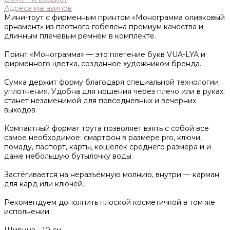
Адреса магазинов
Мини-тоут с фирменным принтом «Монограмма оливковый
орнамент» из плотного гобелена премиум качества и
длинным плечевым ремнём в комплекте.
Принт «Монограмма» — это плетение букв VUA-LYA и
фирменного цветка, созданное художником бренда.
Сумка держит форму благодаря специальной технологии
уплотнения. Удобна для ношения через плечо или в руках:
станет незаменимой для повседневных и вечерних
выходов.
Компактный формат тоута позволяет взять с собой все
самое необходимое: смартфон в размере pro, ключи,
помаду, паспорт, карты, кошелёк среднего размера и и
даже небольшую бутылочку воды.
Застёгивается на неразъёмную молнию, внутри — карман
для кард или ключей.
Рекомендуем дополнить плоской косметичкой в том же
исполнении.