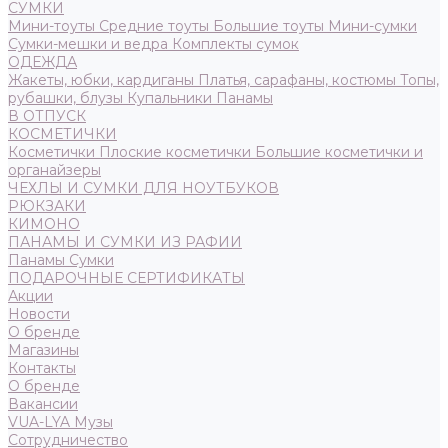
СУМКИ
Мини-тоуты
Средние тоуты
Большие тоуты
Мини-сумки
Сумки-мешки и ведра
Комплекты сумок
ОДЕЖДА
Жакеты, юбки, кардиганы
Платья, сарафаны, костюмы
Топы,
рубашки, блузы
Купальники
Панамы
В ОТПУСК
КОСМЕТИЧКИ
Косметички
Плоские косметички
Большие косметички и
органайзеры
ЧЕХЛЫ И СУМКИ ДЛЯ НОУТБУКОВ
РЮКЗАКИ
КИМОНО
ПАНАМЫ И СУМКИ ИЗ РАФИИ
Панамы
Сумки
ПОДАРОЧНЫЕ СЕРТИФИКАТЫ
Акции
Новости
О бренде
Магазины
Контакты
О бренде
Вакансии
VUA-LYA Музы
Сотрудничество