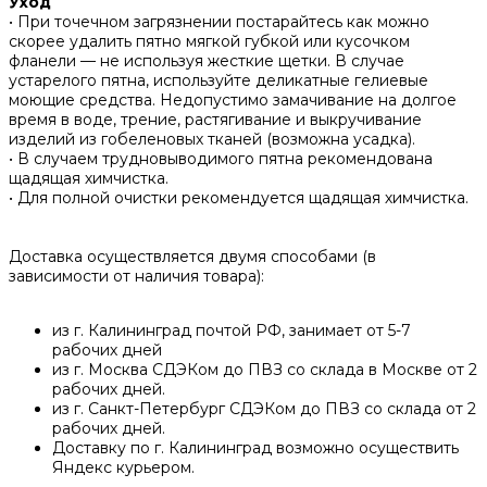
Уход
• При точечном загрязнении постарайтесь как можно
скорее удалить пятно мягкой губкой или кусочком
фланели — не используя жесткие щетки. В случае
устарелого пятна, используйте деликатные гелиевые
моющие средства. Недопустимо замачивание на долгое
время в воде, трение, растягивание и выкручивание
изделий из гобеленовых тканей (возможна усадка).
• В случаем трудновыводимого пятна рекомендована
щадящая химчистка.
• Для полной очистки рекомендуется щадящая химчистка.
Доставка осуществляется двумя способами (в
зависимости от наличия товара):
из г. Калининград почтой РФ, занимает от 5-7
рабочих дней
из г. Москва СДЭКом до ПВЗ со склада в Москве от 2
рабочих дней.
из г. Санкт-Петербург СДЭКом до ПВЗ со склада от 2
рабочих дней.
Доставку по г. Калининград возможно осуществить
Яндекс курьером.