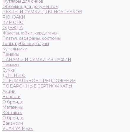
Футляры для очков
Обложки для документов
ЧЕХЛЫ И СУМКИ ДЛЯ НОУТБУКОВ
РЮКЗАКИ
КИМОНО
ОДЕЖДА
Жакеты, юбки, кардиганы
Платья, сарафаны, костюмы
Топы, рубашки, блузы
Купальники
Панамы
ПАНАМЫ И СУМКИ ИЗ РАФИИ
Панамы
Сумки
ДЛЯ НЕГО
СПЕЦИАЛЬНОЕ ПРЕДЛОЖЕНИЕ
ПОДАРОЧНЫЕ СЕРТИФИКАТЫ
Акции
Новости
О бренде
Магазины
Контакты
О бренде
Вакансии
VUA-LYA Музы