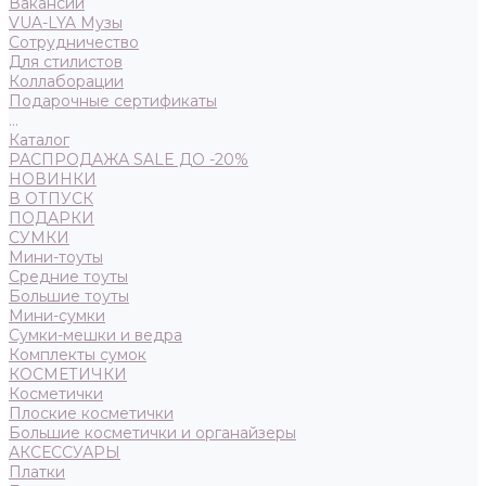
Вакансии
VUA-LYA Музы
Сотрудничество
Для стилистов
Коллаборации
Подарочные сертификаты
...
Каталог
РАСПРОДАЖА SALE ДО -20%
НОВИНКИ
В ОТПУСК
ПОДАРКИ
СУМКИ
Мини-тоуты
Средние тоуты
Большие тоуты
Мини-сумки
Сумки-мешки и ведра
Комплекты сумок
КОСМЕТИЧКИ
Косметички
Плоские косметички
Большие косметички и органайзеры
АКСЕССУАРЫ
Платки