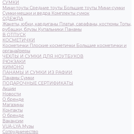
СУМКИ
Мини-тоуты
Средние тоуты
Большие тоуты
Мини-сумки
Сумки-мешки и ведра
Комплекты сумок
ОДЕЖДА
Жакеты, юбки, кардиганы
Платья, сарафаны, костюмы
Топы,
рубашки, блузы
Купальники
Панамы
В ОТПУСК
КОСМЕТИЧКИ
Косметички
Плоские косметички
Большие косметички и
органайзеры
ЧЕХЛЫ И СУМКИ ДЛЯ НОУТБУКОВ
РЮКЗАКИ
КИМОНО
ПАНАМЫ И СУМКИ ИЗ РАФИИ
Панамы
Сумки
ПОДАРОЧНЫЕ СЕРТИФИКАТЫ
Акции
Новости
О бренде
Магазины
Контакты
О бренде
Вакансии
VUA-LYA Музы
Сотрудничество