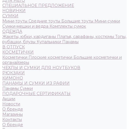
ДЛЯ НЕГО
СПЕЦИАЛЬНОЕ ПРЕДЛОЖЕНИЕ
НОВИНКИ
СУМКИ
Мини-тоуты
Средние тоуты
Большие тоуты
Мини-сумки
Сумки-мешки и ведра
Комплекты сумок
ОДЕЖДА
Жакеты, юбки, кардиганы
Платья, сарафаны, костюмы
Топы,
рубашки, блузы
Купальники
Панамы
В ОТПУСК
КОСМЕТИЧКИ
Косметички
Плоские косметички
Большие косметички и
органайзеры
ЧЕХЛЫ И СУМКИ ДЛЯ НОУТБУКОВ
РЮКЗАКИ
КИМОНО
ПАНАМЫ И СУМКИ ИЗ РАФИИ
Панамы
Сумки
ПОДАРОЧНЫЕ СЕРТИФИКАТЫ
Акции
Новости
О бренде
Магазины
Контакты
О бренде