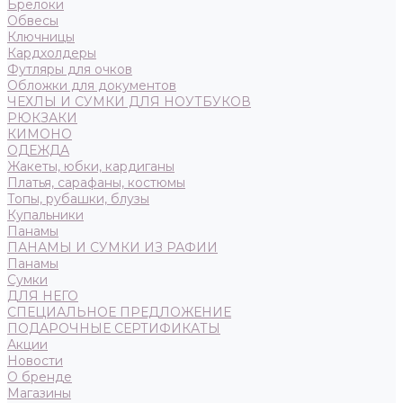
Брелоки
Обвесы
Ключницы
Кардхолдеры
Футляры для очков
Обложки для документов
ЧЕХЛЫ И СУМКИ ДЛЯ НОУТБУКОВ
РЮКЗАКИ
КИМОНО
ОДЕЖДА
Жакеты, юбки, кардиганы
Платья, сарафаны, костюмы
Топы, рубашки, блузы
Купальники
Панамы
ПАНАМЫ И СУМКИ ИЗ РАФИИ
Панамы
Сумки
ДЛЯ НЕГО
СПЕЦИАЛЬНОЕ ПРЕДЛОЖЕНИЕ
ПОДАРОЧНЫЕ СЕРТИФИКАТЫ
Акции
Новости
О бренде
Магазины