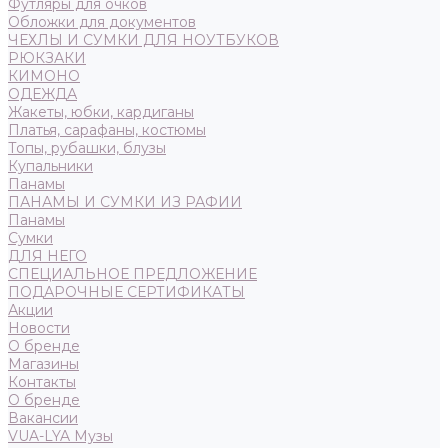
Футляры для очков
Обложки для документов
ЧЕХЛЫ И СУМКИ ДЛЯ НОУТБУКОВ
РЮКЗАКИ
КИМОНО
ОДЕЖДА
Жакеты, юбки, кардиганы
Платья, сарафаны, костюмы
Топы, рубашки, блузы
Купальники
Панамы
ПАНАМЫ И СУМКИ ИЗ РАФИИ
Панамы
Сумки
ДЛЯ НЕГО
СПЕЦИАЛЬНОЕ ПРЕДЛОЖЕНИЕ
ПОДАРОЧНЫЕ СЕРТИФИКАТЫ
Акции
Новости
О бренде
Магазины
Контакты
О бренде
Вакансии
VUA-LYA Музы