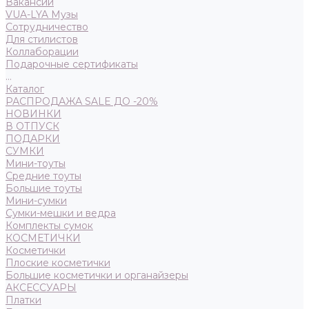
Вакансии
VUA-LYA Музы
Сотрудничество
Для стилистов
Коллаборации
Подарочные сертификаты
...
Каталог
РАСПРОДАЖА SALE ДО -20%
НОВИНКИ
В ОТПУСК
ПОДАРКИ
СУМКИ
Мини-тоуты
Средние тоуты
Большие тоуты
Мини-сумки
Сумки-мешки и ведра
Комплекты сумок
КОСМЕТИЧКИ
Косметички
Плоские косметички
Большие косметички и органайзеры
АКСЕССУАРЫ
Платки