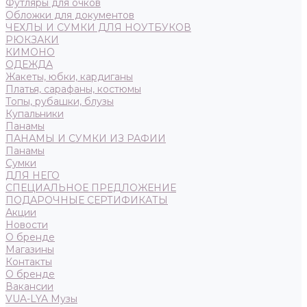
Футляры для очков
Обложки для документов
ЧЕХЛЫ И СУМКИ ДЛЯ НОУТБУКОВ
РЮКЗАКИ
КИМОНО
ОДЕЖДА
Жакеты, юбки, кардиганы
Платья, сарафаны, костюмы
Топы, рубашки, блузы
Купальники
Панамы
ПАНАМЫ И СУМКИ ИЗ РАФИИ
Панамы
Сумки
ДЛЯ НЕГО
СПЕЦИАЛЬНОЕ ПРЕДЛОЖЕНИЕ
ПОДАРОЧНЫЕ СЕРТИФИКАТЫ
Акции
Новости
О бренде
Магазины
Контакты
О бренде
Вакансии
VUA-LYA Музы