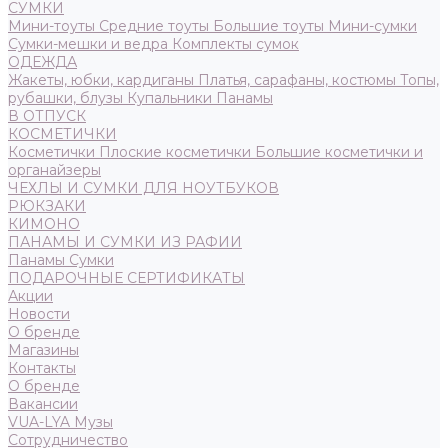
СУМКИ
Мини-тоуты
Средние тоуты
Большие тоуты
Мини-сумки
Сумки-мешки и ведра
Комплекты сумок
ОДЕЖДА
Жакеты, юбки, кардиганы
Платья, сарафаны, костюмы
Топы,
рубашки, блузы
Купальники
Панамы
В ОТПУСК
КОСМЕТИЧКИ
Косметички
Плоские косметички
Большие косметички и
органайзеры
ЧЕХЛЫ И СУМКИ ДЛЯ НОУТБУКОВ
РЮКЗАКИ
КИМОНО
ПАНАМЫ И СУМКИ ИЗ РАФИИ
Панамы
Сумки
ПОДАРОЧНЫЕ СЕРТИФИКАТЫ
Акции
Новости
О бренде
Магазины
Контакты
О бренде
Вакансии
VUA-LYA Музы
Сотрудничество