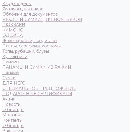
Кардхолдеры
Футляры для очков
Обложки для документов
ЧЕХЛЫ И СУМКИ ДЛЯ НОУТБУКОВ
РЮКЗАКИ
КИМОНО
ОДЕЖДА
Жакеты, юбки, кардиганы
Платья, сарафаны, костюмы
Топы, рубашки, блузы
Купальники
Панамы
ПАНАМЫ И СУМКИ ИЗ РАФИИ
Панамы
Сумки
ДЛЯ НЕГО
СПЕЦИАЛЬНОЕ ПРЕДЛОЖЕНИЕ
ПОДАРОЧНЫЕ СЕРТИФИКАТЫ
Акции
Новости
О бренде
Магазины
Контакты
О бренде
Вакансии