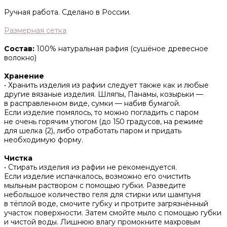
Ручная работа. Сделано в России.
Размерная сетка
Состав:
100% натуральная рафия (сушёное древесное
волокно)
Хранение
• Хранить изделия из рафии следует также как и любые
другие вязаные изделия. Шляпы, Панамы, козырьки —
в расправленном виде, сумки — набив бумагой.
Если изделие помялось, то можно погладить с паром
не очень горячим утюгом (до 150 градусов, на режиме
для шелка (2), либо отработать паром и придать
необходимую форму.
Чистка
• Стирать изделия из рафии не рекомендуется.
Если изделие испачкалось, возможно его очистить
мыльным раствором с помощью губки. Разведите
небольшое количество геля для стирки или шампуня
в тёплой воде, смочите губку и протрите загрязнённый
участок поверхности. Затем смойте мыло с помощью губки
и чистой воды. Лишнюю влагу промокните махровым