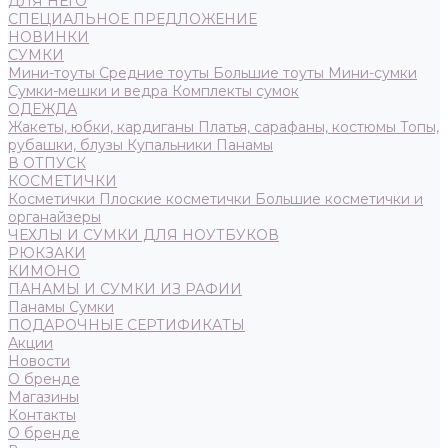
ДЛЯ НЕГО
СПЕЦИАЛЬНОЕ ПРЕДЛОЖЕНИЕ
НОВИНКИ
СУМКИ
Мини-тоуты
Средние тоуты
Большие тоуты
Мини-сумки
Сумки-мешки и ведра
Комплекты сумок
ОДЕЖДА
Жакеты, юбки, кардиганы
Платья, сарафаны, костюмы
Топы,
рубашки, блузы
Купальники
Панамы
В ОТПУСК
КОСМЕТИЧКИ
Косметички
Плоские косметички
Большие косметички и
органайзеры
ЧЕХЛЫ И СУМКИ ДЛЯ НОУТБУКОВ
РЮКЗАКИ
КИМОНО
ПАНАМЫ И СУМКИ ИЗ РАФИИ
Панамы
Сумки
ПОДАРОЧНЫЕ СЕРТИФИКАТЫ
Акции
Новости
О бренде
Магазины
Контакты
О бренде