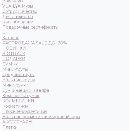
Вакансии
VUA-LYA Музы
Сотрудничество
Для стилистов
Коллаборации
Подарочные сертификаты
...
Каталог
РАСПРОДАЖА SALE ДО -20%
НОВИНКИ
В ОТПУСК
ПОДАРКИ
СУМКИ
Мини-тоуты
Средние тоуты
Большие тоуты
Мини-сумки
Сумки-мешки и ведра
Комплекты сумок
КОСМЕТИЧКИ
Косметички
Плоские косметички
Большие косметички и органайзеры
АКСЕССУАРЫ
Платки