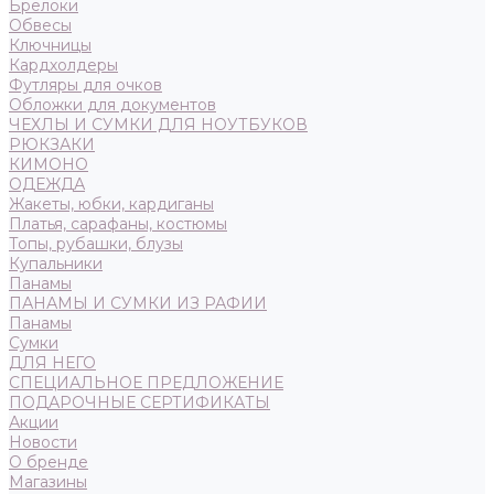
Брелоки
Обвесы
Ключницы
Кардхолдеры
Футляры для очков
Обложки для документов
ЧЕХЛЫ И СУМКИ ДЛЯ НОУТБУКОВ
РЮКЗАКИ
КИМОНО
ОДЕЖДА
Жакеты, юбки, кардиганы
Платья, сарафаны, костюмы
Топы, рубашки, блузы
Купальники
Панамы
ПАНАМЫ И СУМКИ ИЗ РАФИИ
Панамы
Сумки
ДЛЯ НЕГО
СПЕЦИАЛЬНОЕ ПРЕДЛОЖЕНИЕ
ПОДАРОЧНЫЕ СЕРТИФИКАТЫ
Акции
Новости
О бренде
Магазины