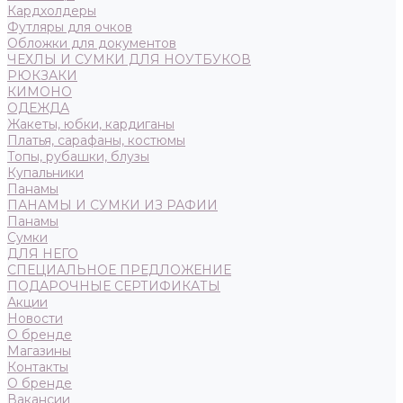
Кардхолдеры
Футляры для очков
Обложки для документов
ЧЕХЛЫ И СУМКИ ДЛЯ НОУТБУКОВ
РЮКЗАКИ
КИМОНО
ОДЕЖДА
Жакеты, юбки, кардиганы
Платья, сарафаны, костюмы
Топы, рубашки, блузы
Купальники
Панамы
ПАНАМЫ И СУМКИ ИЗ РАФИИ
Панамы
Сумки
ДЛЯ НЕГО
СПЕЦИАЛЬНОЕ ПРЕДЛОЖЕНИЕ
ПОДАРОЧНЫЕ СЕРТИФИКАТЫ
Акции
Новости
О бренде
Магазины
Контакты
О бренде
Вакансии