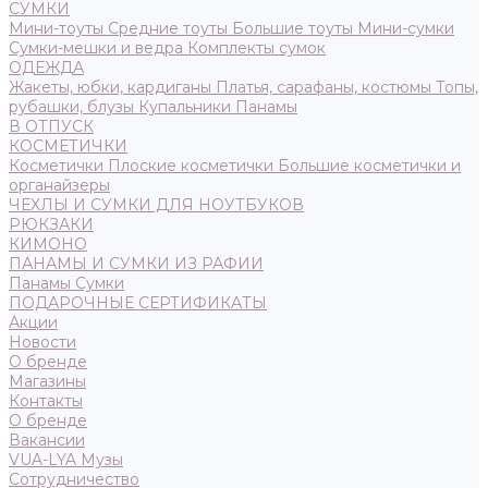
СУМКИ
Мини-тоуты
Средние тоуты
Большие тоуты
Мини-сумки
Сумки-мешки и ведра
Комплекты сумок
ОДЕЖДА
Жакеты, юбки, кардиганы
Платья, сарафаны, костюмы
Топы,
рубашки, блузы
Купальники
Панамы
В ОТПУСК
КОСМЕТИЧКИ
Косметички
Плоские косметички
Большие косметички и
органайзеры
ЧЕХЛЫ И СУМКИ ДЛЯ НОУТБУКОВ
РЮКЗАКИ
КИМОНО
ПАНАМЫ И СУМКИ ИЗ РАФИИ
Панамы
Сумки
ПОДАРОЧНЫЕ СЕРТИФИКАТЫ
Акции
Новости
О бренде
Магазины
Контакты
О бренде
Вакансии
VUA-LYA Музы
Сотрудничество