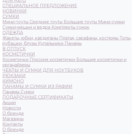
ДЛЯ НЕГО
СПЕЦИАЛЬНОЕ ПРЕДЛОЖЕНИЕ
НОВИНКИ
СУМКИ
Мини-тоуты
Средние тоуты
Большие тоуты
Мини-сумки
Сумки-мешки и ведра
Комплекты сумок
ОДЕЖДА
Жакеты, юбки, кардиганы
Платья, сарафаны, костюмы
Топы,
рубашки, блузы
Купальники
Панамы
В ОТПУСК
КОСМЕТИЧКИ
Косметички
Плоские косметички
Большие косметички и
органайзеры
ЧЕХЛЫ И СУМКИ ДЛЯ НОУТБУКОВ
РЮКЗАКИ
КИМОНО
ПАНАМЫ И СУМКИ ИЗ РАФИИ
Панамы
Сумки
ПОДАРОЧНЫЕ СЕРТИФИКАТЫ
Акции
Новости
О бренде
Магазины
Контакты
О бренде