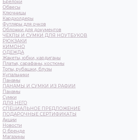
Брелоки
Обвесы
Ключницы
Кардхолдеры
Футляры для очков
Обложки для документов
ЧЕХЛЫ И СУМКИ ДЛЯ НОУТБУКОВ
РЮКЗАКИ
КИМОНО
ОДЕЖДА
Жакеты, юбки, кардиганы
Платья, сарафаны, костюмы
Топы, рубашки, блузы
Купальники
Панамы
ПАНАМЫ И СУМКИ ИЗ РАФИИ
Панамы
Сумки
ДЛЯ НЕГО
СПЕЦИАЛЬНОЕ ПРЕДЛОЖЕНИЕ
ПОДАРОЧНЫЕ СЕРТИФИКАТЫ
Акции
Новости
О бренде
Магазины