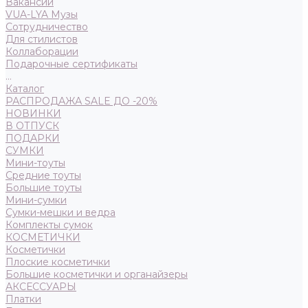
Вакансии
VUA-LYA Музы
Сотрудничество
Для стилистов
Коллаборации
Подарочные сертификаты
...
Каталог
РАСПРОДАЖА SALE ДО -20%
НОВИНКИ
В ОТПУСК
ПОДАРКИ
СУМКИ
Мини-тоуты
Средние тоуты
Большие тоуты
Мини-сумки
Сумки-мешки и ведра
Комплекты сумок
КОСМЕТИЧКИ
Косметички
Плоские косметички
Большие косметички и органайзеры
АКСЕССУАРЫ
Платки