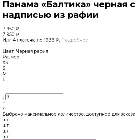
Панама «Балтика» черная с
надписью из рафии
7 950 ₽
7 950 ₽
Или 4 платежа по 1988 ₽.
Подробнее
Цвет: Черная рафия
Размер
XS
S
M
L
-
-
+
×
Выбрано максимальное количество, доступное для заказа
шт.
шт.
шт.
шт.