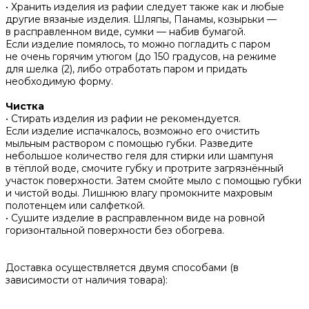
• Хранить изделия из рафии следует также как и любые
другие вязаные изделия. Шляпы, Панамы, козырьки —
в расправленном виде, сумки — набив бумагой.
Если изделие помялось, то можно погладить с паром
не очень горячим утюгом (до 150 градусов, на режиме
для шелка (2), либо отработать паром и придать
необходимую форму.
Чистка
• Стирать изделия из рафии не рекомендуется.
Если изделие испачкалось, возможно его очистить
мыльным раствором с помощью губки. Разведите
небольшое количество геля для стирки или шампуня
в тёплой воде, смочите губку и протрите загрязнённый
участок поверхности. Затем смойте мыло с помощью губки
и чистой воды. Лишнюю влагу промокните махровым
полотенцем или салфеткой.
• Сушите изделие в расправленном виде на ровной
горизонтальной поверхности без обогрева.
Доставка осуществляется двумя способами (в
зависимости от наличия товара):