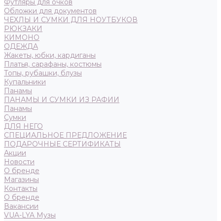
Футляры для очков
Обложки для документов
ЧЕХЛЫ И СУМКИ ДЛЯ НОУТБУКОВ
РЮКЗАКИ
КИМОНО
ОДЕЖДА
Жакеты, юбки, кардиганы
Платья, сарафаны, костюмы
Топы, рубашки, блузы
Купальники
Панамы
ПАНАМЫ И СУМКИ ИЗ РАФИИ
Панамы
Сумки
ДЛЯ НЕГО
СПЕЦИАЛЬНОЕ ПРЕДЛОЖЕНИЕ
ПОДАРОЧНЫЕ СЕРТИФИКАТЫ
Акции
Новости
О бренде
Магазины
Контакты
О бренде
Вакансии
VUA-LYA Музы