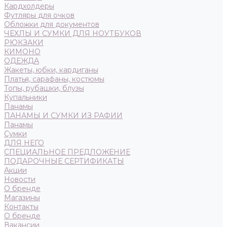
Кардхолдеры
Футляры для очков
Обложки для документов
ЧЕХЛЫ И СУМКИ ДЛЯ НОУТБУКОВ
РЮКЗАКИ
КИМОНО
ОДЕЖДА
Жакеты, юбки, кардиганы
Платья, сарафаны, костюмы
Топы, рубашки, блузы
Купальники
Панамы
ПАНАМЫ И СУМКИ ИЗ РАФИИ
Панамы
Сумки
ДЛЯ НЕГО
СПЕЦИАЛЬНОЕ ПРЕДЛОЖЕНИЕ
ПОДАРОЧНЫЕ СЕРТИФИКАТЫ
Акции
Новости
О бренде
Магазины
Контакты
О бренде
Вакансии