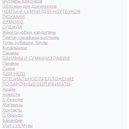
Футляры для очков
Обложки для документов
ЧЕХЛЫ И СУМКИ ДЛЯ НОУТБУКОВ
РЮКЗАКИ
КИМОНО
ОДЕЖДА
Жакеты, юбки, кардиганы
Платья, сарафаны, костюмы
Топы, рубашки, блузы
Купальники
Панамы
ПАНАМЫ И СУМКИ ИЗ РАФИИ
Панамы
Сумки
ДЛЯ НЕГО
СПЕЦИАЛЬНОЕ ПРЕДЛОЖЕНИЕ
ПОДАРОЧНЫЕ СЕРТИФИКАТЫ
Акции
Новости
О бренде
Магазины
Контакты
О бренде
Вакансии
VUA-LYA Музы