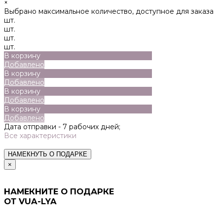
×
Выбрано максимальное количество, доступное для заказа
шт.
шт.
шт.
шт.
В корзину
Добавлено
В корзину
Добавлено
В корзину
Добавлено
В корзину
Добавлено
Дата отправки -
7 рабочих дней;
Все характеристики
НАМЕКНУТЬ О ПОДАРКЕ
×
НАМЕКНИТЕ О ПОДАРКЕ
ОТ VUA-LYA