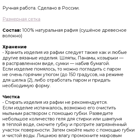
Ручная работа. Сделано в России.
Размерная сетка
Состав:
100% натуральная рафия (сушёное древесное
волокно)
Хранение
• Хранить изделия из рафии следует также как и любые
другие вязаные изделия. Шляпы, Панамы, козырьки —
в расправленном виде, сумки — набив бумагой.
Если изделие помялось, то можно погладить с паром
не очень горячим утюгом (до 150 градусов, на режиме
для шелка (2), либо отработать паром и придать
необходимую форму.
Чистка
• Стирать изделия из рафии не рекомендуется.
Если изделие испачкалось, возможно его очистить
мыльным раствором с помощью губки. Разведите
небольшое количество геля для стирки или шампуня
в тёплой воде, смочите губку и протрите загрязнённый
участок поверхности. Затем смойте мыло с помощью губки
и чистой воды. Лишнюю влагу промокните махровым