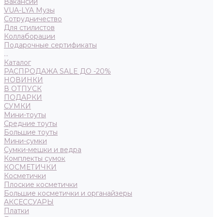
Вакансии
VUA-LYA Музы
Сотрудничество
Для стилистов
Коллаборации
Подарочные сертификаты
...
Каталог
РАСПРОДАЖА SALE ДО -20%
НОВИНКИ
В ОТПУСК
ПОДАРКИ
СУМКИ
Мини-тоуты
Средние тоуты
Большие тоуты
Мини-сумки
Сумки-мешки и ведра
Комплекты сумок
КОСМЕТИЧКИ
Косметички
Плоские косметички
Большие косметички и органайзеры
АКСЕССУАРЫ
Платки