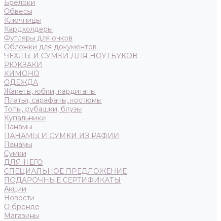
Брелоки
Обвесы
Ключницы
Кардхолдеры
Футляры для очков
Обложки для документов
ЧЕХЛЫ И СУМКИ ДЛЯ НОУТБУКОВ
РЮКЗАКИ
КИМОНО
ОДЕЖДА
Жакеты, юбки, кардиганы
Платья, сарафаны, костюмы
Топы, рубашки, блузы
Купальники
Панамы
ПАНАМЫ И СУМКИ ИЗ РАФИИ
Панамы
Сумки
ДЛЯ НЕГО
СПЕЦИАЛЬНОЕ ПРЕДЛОЖЕНИЕ
ПОДАРОЧНЫЕ СЕРТИФИКАТЫ
Акции
Новости
О бренде
Магазины