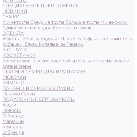
ДЛЯ НЕГО
СПЕЦИАЛЬНОЕ ПРЕДЛОЖЕНИЕ
НОВИНКИ
СУМКИ
Мини-тоуты
Средние тоуты
Большие тоуты
Мини-сумки
Сумки-мешки и ведра
Комплекты сумок
ОДЕЖДА
Жакеты, юбки, кардиганы
Платья, сарафаны, костюмы
Топы,
рубашки, блузы
Купальники
Панамы
В ОТПУСК
КОСМЕТИЧКИ
Косметички
Плоские косметички
Большие косметички и
органайзеры
ЧЕХЛЫ И СУМКИ ДЛЯ НОУТБУКОВ
РЮКЗАКИ
КИМОНО
ПАНАМЫ И СУМКИ ИЗ РАФИИ
Панамы
Сумки
ПОДАРОЧНЫЕ СЕРТИФИКАТЫ
Акции
Новости
О бренде
Магазины
Контакты
О бренде