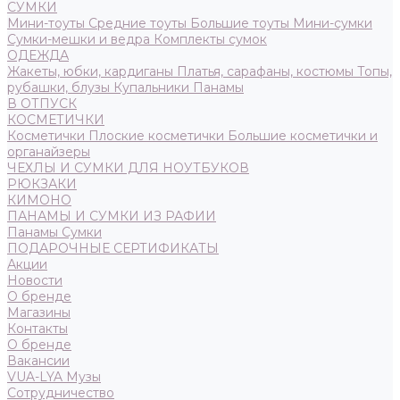
СУМКИ
Мини-тоуты
Средние тоуты
Большие тоуты
Мини-сумки
Сумки-мешки и ведра
Комплекты сумок
ОДЕЖДА
Жакеты, юбки, кардиганы
Платья, сарафаны, костюмы
Топы,
рубашки, блузы
Купальники
Панамы
В ОТПУСК
КОСМЕТИЧКИ
Косметички
Плоские косметички
Большие косметички и
органайзеры
ЧЕХЛЫ И СУМКИ ДЛЯ НОУТБУКОВ
РЮКЗАКИ
КИМОНО
ПАНАМЫ И СУМКИ ИЗ РАФИИ
Панамы
Сумки
ПОДАРОЧНЫЕ СЕРТИФИКАТЫ
Акции
Новости
О бренде
Магазины
Контакты
О бренде
Вакансии
VUA-LYA Музы
Сотрудничество