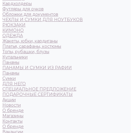
Кардхолдеры
Футляры для очков
Обложки для документов
ЧЕХЛЫ И СУМКИ ДЛЯ НОУТБУКОВ
РЮКЗАКИ
КИМОНО
ОДЕЖДА
Жакеты, юбки, кардиганы
Платья, сарафаны, костюмы
Топы, рубашки, блузы
Купальники
Панамы
ПАНАМЫ И СУМКИ ИЗ РАФИИ
Панамы
Сумки
ДЛЯ НЕГО
СПЕЦИАЛЬНОЕ ПРЕДЛОЖЕНИЕ
ПОДАРОЧНЫЕ СЕРТИФИКАТЫ
Акции
Новости
О бренде
Магазины
Контакты
О бренде
Вакансии