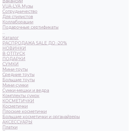
Вакансии
VUA-LYA Музы
Сотрудничество
Для стилистов
Коллаборации
Подарочные сертификаты
...
Каталог
РАСПРОДАЖА SALE ДО -20%
НОВИНКИ
В ОТПУСК
ПОДАРКИ
СУМКИ
Мини-тоуты
Средние тоуты
Большие тоуты
Мини-сумки
Сумки-мешки и ведра
Комплекты сумок
КОСМЕТИЧКИ
Косметички
Плоские косметички
Большие косметички и органайзеры
АКСЕССУАРЫ
Платки