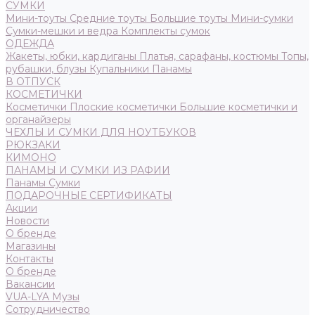
СУМКИ
Мини-тоуты
Средние тоуты
Большие тоуты
Мини-сумки
Сумки-мешки и ведра
Комплекты сумок
ОДЕЖДА
Жакеты, юбки, кардиганы
Платья, сарафаны, костюмы
Топы,
рубашки, блузы
Купальники
Панамы
В ОТПУСК
КОСМЕТИЧКИ
Косметички
Плоские косметички
Большие косметички и
органайзеры
ЧЕХЛЫ И СУМКИ ДЛЯ НОУТБУКОВ
РЮКЗАКИ
КИМОНО
ПАНАМЫ И СУМКИ ИЗ РАФИИ
Панамы
Сумки
ПОДАРОЧНЫЕ СЕРТИФИКАТЫ
Акции
Новости
О бренде
Магазины
Контакты
О бренде
Вакансии
VUA-LYA Музы
Сотрудничество