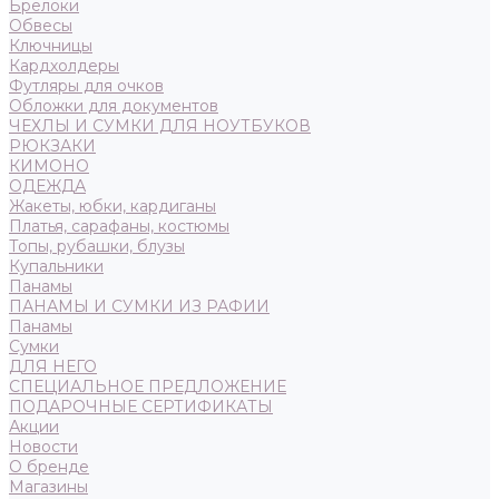
Брелоки
Обвесы
Ключницы
Кардхолдеры
Футляры для очков
Обложки для документов
ЧЕХЛЫ И СУМКИ ДЛЯ НОУТБУКОВ
РЮКЗАКИ
КИМОНО
ОДЕЖДА
Жакеты, юбки, кардиганы
Платья, сарафаны, костюмы
Топы, рубашки, блузы
Купальники
Панамы
ПАНАМЫ И СУМКИ ИЗ РАФИИ
Панамы
Сумки
ДЛЯ НЕГО
СПЕЦИАЛЬНОЕ ПРЕДЛОЖЕНИЕ
ПОДАРОЧНЫЕ СЕРТИФИКАТЫ
Акции
Новости
О бренде
Магазины