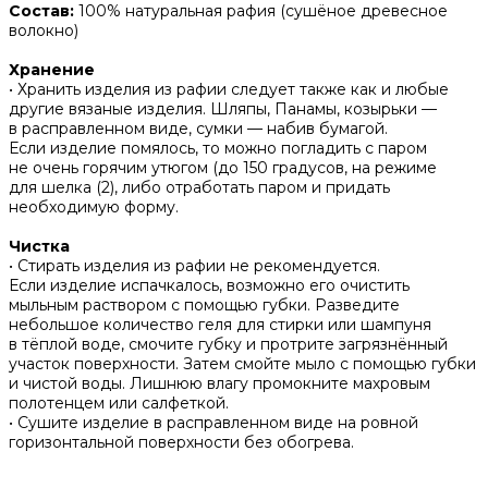
Состав:
100% натуральная рафия (сушёное древесное
волокно)
Хранение
• Хранить изделия из рафии следует также как и любые
другие вязаные изделия. Шляпы, Панамы, козырьки —
в расправленном виде, сумки — набив бумагой.
Если изделие помялось, то можно погладить с паром
не очень горячим утюгом (до 150 градусов, на режиме
для шелка (2), либо отработать паром и придать
необходимую форму.
Чистка
• Стирать изделия из рафии не рекомендуется.
Если изделие испачкалось, возможно его очистить
мыльным раствором с помощью губки. Разведите
небольшое количество геля для стирки или шампуня
в тёплой воде, смочите губку и протрите загрязнённый
участок поверхности. Затем смойте мыло с помощью губки
и чистой воды. Лишнюю влагу промокните махровым
полотенцем или салфеткой.
• Сушите изделие в расправленном виде на ровной
горизонтальной поверхности без обогрева.