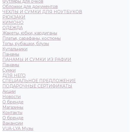
Футляры для очков
Обложки для документов
ЧЕХЛЫ И СУМКИ ДЛЯ НОУТБУКОВ
РЮКЗАКИ
КИМОНО
ОДЕЖДА
Жакеты, юбки, кардиганы
Платья, сарафаны, костюмы
Топы, рубашки, блузы
Купальники
Панамы
ПАНАМЫ И СУМКИ ИЗ РАФИИ
Панамы
Сумки
ДЛЯ НЕГО
СПЕЦИАЛЬНОЕ ПРЕДЛОЖЕНИЕ
ПОДАРОЧНЫЕ СЕРТИФИКАТЫ
Акции
Новости
О бренде
Магазины
Контакты
О бренде
Вакансии
VUA-LYA Музы