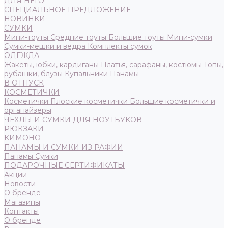
ДЛЯ НЕГО
СПЕЦИАЛЬНОЕ ПРЕДЛОЖЕНИЕ
НОВИНКИ
СУМКИ
Мини-тоуты
Средние тоуты
Большие тоуты
Мини-сумки
Сумки-мешки и ведра
Комплекты сумок
ОДЕЖДА
Жакеты, юбки, кардиганы
Платья, сарафаны, костюмы
Топы,
рубашки, блузы
Купальники
Панамы
В ОТПУСК
КОСМЕТИЧКИ
Косметички
Плоские косметички
Большие косметички и
органайзеры
ЧЕХЛЫ И СУМКИ ДЛЯ НОУТБУКОВ
РЮКЗАКИ
КИМОНО
ПАНАМЫ И СУМКИ ИЗ РАФИИ
Панамы
Сумки
ПОДАРОЧНЫЕ СЕРТИФИКАТЫ
Акции
Новости
О бренде
Магазины
Контакты
О бренде