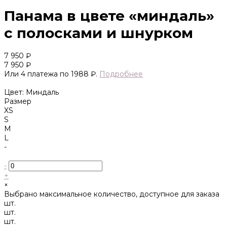
Панама в цвете «миндаль»
с полосками и шнурком
7 950 ₽
7 950 ₽
Или 4 платежа по 1988 ₽.
Подробнее
Цвет: Миндаль
Размер
XS
S
M
L
-
-
+
×
Выбрано максимальное количество, доступное для заказа
шт.
шт.
шт.