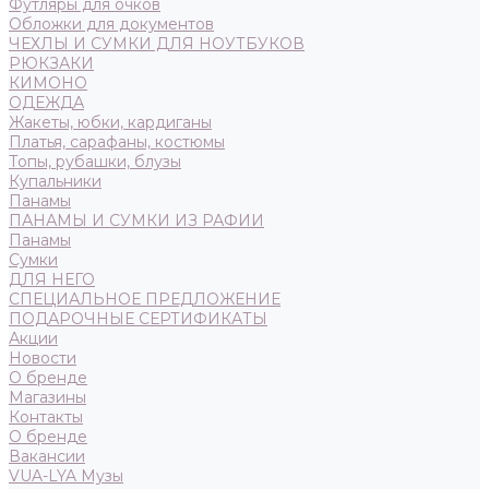
Футляры для очков
Обложки для документов
ЧЕХЛЫ И СУМКИ ДЛЯ НОУТБУКОВ
РЮКЗАКИ
КИМОНО
ОДЕЖДА
Жакеты, юбки, кардиганы
Платья, сарафаны, костюмы
Топы, рубашки, блузы
Купальники
Панамы
ПАНАМЫ И СУМКИ ИЗ РАФИИ
Панамы
Сумки
ДЛЯ НЕГО
СПЕЦИАЛЬНОЕ ПРЕДЛОЖЕНИЕ
ПОДАРОЧНЫЕ СЕРТИФИКАТЫ
Акции
Новости
О бренде
Магазины
Контакты
О бренде
Вакансии
VUA-LYA Музы