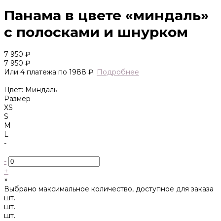
Панама в цвете «миндаль»
с полосками и шнурком
7 950 ₽
7 950 ₽
Или 4 платежа по 1988 ₽.
Подробнее
Цвет: Миндаль
Размер
XS
S
M
L
-
-
+
×
Выбрано максимальное количество, доступное для заказа
шт.
шт.
шт.