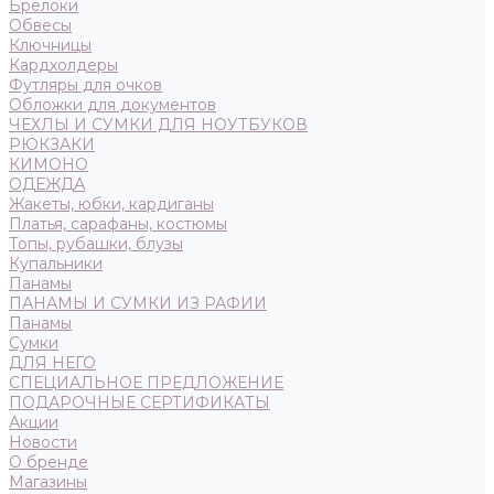
Брелоки
Обвесы
Ключницы
Кардхолдеры
Футляры для очков
Обложки для документов
ЧЕХЛЫ И СУМКИ ДЛЯ НОУТБУКОВ
РЮКЗАКИ
КИМОНО
ОДЕЖДА
Жакеты, юбки, кардиганы
Платья, сарафаны, костюмы
Топы, рубашки, блузы
Купальники
Панамы
ПАНАМЫ И СУМКИ ИЗ РАФИИ
Панамы
Сумки
ДЛЯ НЕГО
СПЕЦИАЛЬНОЕ ПРЕДЛОЖЕНИЕ
ПОДАРОЧНЫЕ СЕРТИФИКАТЫ
Акции
Новости
О бренде
Магазины