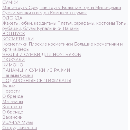
СУМКИ
Мини-тоуты
Средние тоуты
Большие тоуты
Мини-сумки
Сумки-мешки и ведра
Комплекты сумок
ОДЕЖДА
Жакеты, юбки, кардиганы
Платья, сарафаны, костюмы
Топы,
рубашки, блузы
Купальники
Панамы
В ОТПУСК
КОСМЕТИЧКИ
Косметички
Плоские косметички
Большие косметички и
органайзеры
ЧЕХЛЫ И СУМКИ ДЛЯ НОУТБУКОВ
РЮКЗАКИ
КИМОНО
ПАНАМЫ И СУМКИ ИЗ РАФИИ
Панамы
Сумки
ПОДАРОЧНЫЕ СЕРТИФИКАТЫ
Акции
Новости
О бренде
Магазины
Контакты
О бренде
Вакансии
VUA-LYA Музы
Сотрудничество