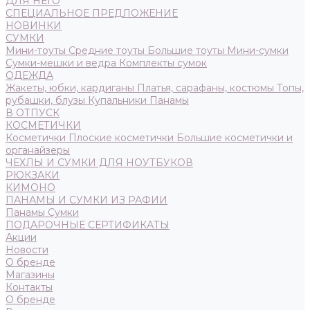
ДЛЯ НЕГО
СПЕЦИАЛЬНОЕ ПРЕДЛОЖЕНИЕ
НОВИНКИ
СУМКИ
Мини-тоуты
Средние тоуты
Большие тоуты
Мини-сумки
Сумки-мешки и ведра
Комплекты сумок
ОДЕЖДА
Жакеты, юбки, кардиганы
Платья, сарафаны, костюмы
Топы,
рубашки, блузы
Купальники
Панамы
В ОТПУСК
КОСМЕТИЧКИ
Косметички
Плоские косметички
Большие косметички и
органайзеры
ЧЕХЛЫ И СУМКИ ДЛЯ НОУТБУКОВ
РЮКЗАКИ
КИМОНО
ПАНАМЫ И СУМКИ ИЗ РАФИИ
Панамы
Сумки
ПОДАРОЧНЫЕ СЕРТИФИКАТЫ
Акции
Новости
О бренде
Магазины
Контакты
О бренде