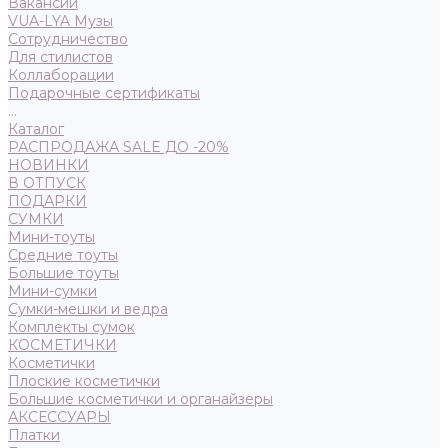
Вакансии
VUA-LYA Музы
Сотрудничество
Для стилистов
Коллаборации
Подарочные сертификаты
...
Каталог
РАСПРОДАЖА SALE ДО -20%
НОВИНКИ
В ОТПУСК
ПОДАРКИ
СУМКИ
Мини-тоуты
Средние тоуты
Большие тоуты
Мини-сумки
Сумки-мешки и ведра
Комплекты сумок
КОСМЕТИЧКИ
Косметички
Плоские косметички
Большие косметички и органайзеры
АКСЕССУАРЫ
Платки