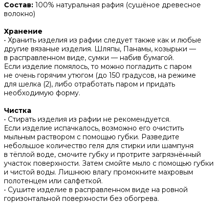
Состав:
100% натуральная рафия (сушёное древесное
волокно)
Хранение
• Хранить изделия из рафии следует также как и любые
другие вязаные изделия. Шляпы, Панамы, козырьки —
в расправленном виде, сумки — набив бумагой.
Если изделие помялось, то можно погладить с паром
не очень горячим утюгом (до 150 градусов, на режиме
для шелка (2), либо отработать паром и придать
необходимую форму.
Чистка
• Стирать изделия из рафии не рекомендуется.
Если изделие испачкалось, возможно его очистить
мыльным раствором с помощью губки. Разведите
небольшое количество геля для стирки или шампуня
в тёплой воде, смочите губку и протрите загрязнённый
участок поверхности. Затем смойте мыло с помощью губки
и чистой воды. Лишнюю влагу промокните махровым
полотенцем или салфеткой.
• Сушите изделие в расправленном виде на ровной
горизонтальной поверхности без обогрева.