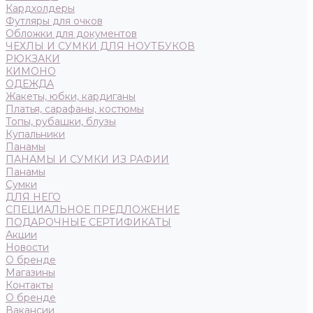
Кардхолдеры
Футляры для очков
Обложки для документов
ЧЕХЛЫ И СУМКИ ДЛЯ НОУТБУКОВ
РЮКЗАКИ
КИМОНО
ОДЕЖДА
Жакеты, юбки, кардиганы
Платья, сарафаны, костюмы
Топы, рубашки, блузы
Купальники
Панамы
ПАНАМЫ И СУМКИ ИЗ РАФИИ
Панамы
Сумки
ДЛЯ НЕГО
СПЕЦИАЛЬНОЕ ПРЕДЛОЖЕНИЕ
ПОДАРОЧНЫЕ СЕРТИФИКАТЫ
Акции
Новости
О бренде
Магазины
Контакты
О бренде
Вакансии