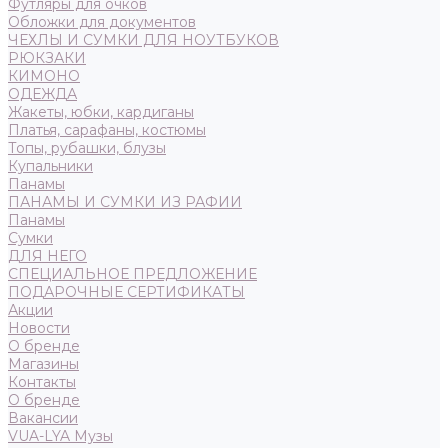
Футляры для очков
Обложки для документов
ЧЕХЛЫ И СУМКИ ДЛЯ НОУТБУКОВ
РЮКЗАКИ
КИМОНО
ОДЕЖДА
Жакеты, юбки, кардиганы
Платья, сарафаны, костюмы
Топы, рубашки, блузы
Купальники
Панамы
ПАНАМЫ И СУМКИ ИЗ РАФИИ
Панамы
Сумки
ДЛЯ НЕГО
СПЕЦИАЛЬНОЕ ПРЕДЛОЖЕНИЕ
ПОДАРОЧНЫЕ СЕРТИФИКАТЫ
Акции
Новости
О бренде
Магазины
Контакты
О бренде
Вакансии
VUA-LYA Музы