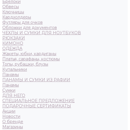
Брелоки
Обвесы
Ключницы
Кардхолдеры
Футляры для очков
Обложки для документов
ЧЕХЛЫ И СУМКИ ДЛЯ НОУТБУКОВ
РЮКЗАКИ
КИМОНО
ОДЕЖДА
Жакеты, юбки, кардиганы
Платья, сарафаны, костюмы
Топы, рубашки, блузы
Купальники
Панамы
ПАНАМЫ И СУМКИ ИЗ РАФИИ
Панамы
Сумки
ДЛЯ НЕГО
СПЕЦИАЛЬНОЕ ПРЕДЛОЖЕНИЕ
ПОДАРОЧНЫЕ СЕРТИФИКАТЫ
Акции
Новости
О бренде
Магазины