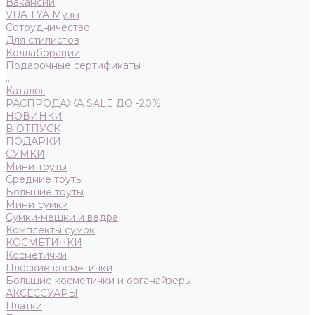
Вакансии
VUA-LYA Музы
Сотрудничество
Для стилистов
Коллаборации
Подарочные сертификаты
...
Каталог
РАСПРОДАЖА SALE ДО -20%
НОВИНКИ
В ОТПУСК
ПОДАРКИ
СУМКИ
Мини-тоуты
Средние тоуты
Большие тоуты
Мини-сумки
Сумки-мешки и ведра
Комплекты сумок
КОСМЕТИЧКИ
Косметички
Плоские косметички
Большие косметички и органайзеры
АКСЕССУАРЫ
Платки