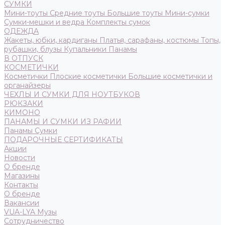
СУМКИ
Мини-тоуты
Средние тоуты
Большие тоуты
Мини-сумки
Сумки-мешки и ведра
Комплекты сумок
ОДЕЖДА
Жакеты, юбки, кардиганы
Платья, сарафаны, костюмы
Топы,
рубашки, блузы
Купальники
Панамы
В ОТПУСК
КОСМЕТИЧКИ
Косметички
Плоские косметички
Большие косметички и
органайзеры
ЧЕХЛЫ И СУМКИ ДЛЯ НОУТБУКОВ
РЮКЗАКИ
КИМОНО
ПАНАМЫ И СУМКИ ИЗ РАФИИ
Панамы
Сумки
ПОДАРОЧНЫЕ СЕРТИФИКАТЫ
Акции
Новости
О бренде
Магазины
Контакты
О бренде
Вакансии
VUA-LYA Музы
Сотрудничество