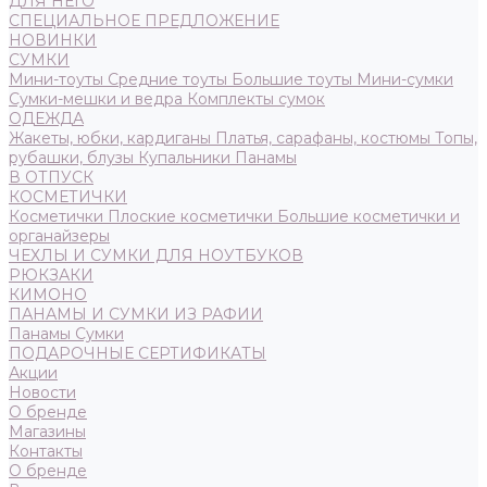
ДЛЯ НЕГО
СПЕЦИАЛЬНОЕ ПРЕДЛОЖЕНИЕ
НОВИНКИ
СУМКИ
Мини-тоуты
Средние тоуты
Большие тоуты
Мини-сумки
Сумки-мешки и ведра
Комплекты сумок
ОДЕЖДА
Жакеты, юбки, кардиганы
Платья, сарафаны, костюмы
Топы,
рубашки, блузы
Купальники
Панамы
В ОТПУСК
КОСМЕТИЧКИ
Косметички
Плоские косметички
Большие косметички и
органайзеры
ЧЕХЛЫ И СУМКИ ДЛЯ НОУТБУКОВ
РЮКЗАКИ
КИМОНО
ПАНАМЫ И СУМКИ ИЗ РАФИИ
Панамы
Сумки
ПОДАРОЧНЫЕ СЕРТИФИКАТЫ
Акции
Новости
О бренде
Магазины
Контакты
О бренде