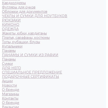
Кардхолдеры
Футляры для очков
Обложки для документов
ЧЕХЛЫ И СУМКИ ДЛЯ НОУТБУКОВ
РЮКЗАКИ
КИМОНО
ОДЕЖДА
Жакеты, юбки, кардиганы
Платья, сарафаны, костюмы
Топы, рубашки, блузы
Купальники
Панамы
ПАНАМЫ И СУМКИ ИЗ РАФИИ
Панамы
Сумки
ДЛЯ НЕГО
СПЕЦИАЛЬНОЕ ПРЕДЛОЖЕНИЕ
ПОДАРОЧНЫЕ СЕРТИФИКАТЫ
Акции
Новости
О бренде
Магазины
Контакты
О бренде
Вакансии