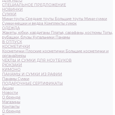
ДЛЯ НЕГО
СПЕЦИАЛЬНОЕ ПРЕДЛОЖЕНИЕ
НОВИНКИ
СУМКИ
Мини-тоуты
Средние тоуты
Большие тоуты
Мини-сумки
Сумки-мешки и ведра
Комплекты сумок
ОДЕЖДА
Жакеты, юбки, кардиганы
Платья, сарафаны, костюмы
Топы,
рубашки, блузы
Купальники
Панамы
В ОТПУСК
КОСМЕТИЧКИ
Косметички
Плоские косметички
Большие косметички и
органайзеры
ЧЕХЛЫ И СУМКИ ДЛЯ НОУТБУКОВ
РЮКЗАКИ
КИМОНО
ПАНАМЫ И СУМКИ ИЗ РАФИИ
Панамы
Сумки
ПОДАРОЧНЫЕ СЕРТИФИКАТЫ
Акции
Новости
О бренде
Магазины
Контакты
О бренде