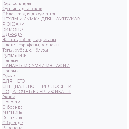
Кардхолдеры
Футляры для очков
Обложки для документов
ЧЕХЛЫ И СУМКИ ДЛЯ НОУТБУКОВ
РЮКЗАКИ
КИМОНО
ОДЕЖДА
Жакеты, юбки, кардиганы
Платья, сарафаны, костюмы
Топы, рубашки, блузы
Купальники
Панамы
ПАНАМЫ И СУМКИ ИЗ РАФИИ
Панамы
Сумки
ДЛЯ НЕГО
СПЕЦИАЛЬНОЕ ПРЕДЛОЖЕНИЕ
ПОДАРОЧНЫЕ СЕРТИФИКАТЫ
Акции
Новости
О бренде
Магазины
Контакты
О бренде
Вакансии