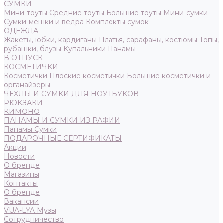
СУМКИ
Мини-тоуты
Средние тоуты
Большие тоуты
Мини-сумки
Сумки-мешки и ведра
Комплекты сумок
ОДЕЖДА
Жакеты, юбки, кардиганы
Платья, сарафаны, костюмы
Топы,
рубашки, блузы
Купальники
Панамы
В ОТПУСК
КОСМЕТИЧКИ
Косметички
Плоские косметички
Большие косметички и
органайзеры
ЧЕХЛЫ И СУМКИ ДЛЯ НОУТБУКОВ
РЮКЗАКИ
КИМОНО
ПАНАМЫ И СУМКИ ИЗ РАФИИ
Панамы
Сумки
ПОДАРОЧНЫЕ СЕРТИФИКАТЫ
Акции
Новости
О бренде
Магазины
Контакты
О бренде
Вакансии
VUA-LYA Музы
Сотрудничество