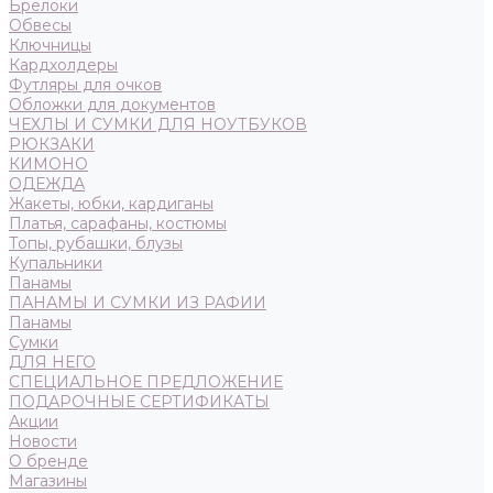
Брелоки
Обвесы
Ключницы
Кардхолдеры
Футляры для очков
Обложки для документов
ЧЕХЛЫ И СУМКИ ДЛЯ НОУТБУКОВ
РЮКЗАКИ
КИМОНО
ОДЕЖДА
Жакеты, юбки, кардиганы
Платья, сарафаны, костюмы
Топы, рубашки, блузы
Купальники
Панамы
ПАНАМЫ И СУМКИ ИЗ РАФИИ
Панамы
Сумки
ДЛЯ НЕГО
СПЕЦИАЛЬНОЕ ПРЕДЛОЖЕНИЕ
ПОДАРОЧНЫЕ СЕРТИФИКАТЫ
Акции
Новости
О бренде
Магазины