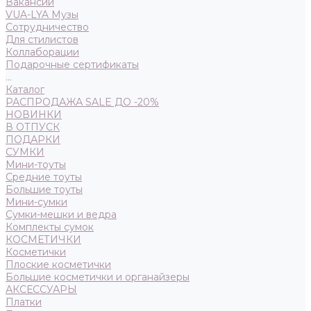
Вакансии
VUA-LYA Музы
Сотрудничество
Для стилистов
Коллаборации
Подарочные сертификаты
...
Каталог
РАСПРОДАЖА SALE ДО -20%
НОВИНКИ
В ОТПУСК
ПОДАРКИ
СУМКИ
Мини-тоуты
Средние тоуты
Большие тоуты
Мини-сумки
Сумки-мешки и ведра
Комплекты сумок
КОСМЕТИЧКИ
Косметички
Плоские косметички
Большие косметички и органайзеры
АКСЕССУАРЫ
Платки