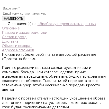
НАМЕКНУТЬ
Я согласен(а) на
обработку персональных данных
Описание
Размер и характеристики
Состав и уход
Доставка
Обмен и возврат
Адреса магазинов
Рюкзак из гобеленовой ткани в авторской расцветке
«Протея на белом».
Принт с розовыми цветами создан художниками и
командой бренда. Нам хотелось сделать принт
акварельным, воздушным, объемным, будто нарисованным
красками на гобелене. Тысячи нитей переплетаются в
затейливый узор, чтобы маскимально передать красоту
цветка.
Изделия с протеей станут настоящий украшением образа
для тонких творческих натур, которые хотят раскрасить
свои будни эксклюзивными деталями.