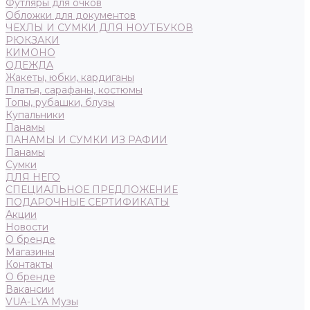
Футляры для очков
Обложки для документов
ЧЕХЛЫ И СУМКИ ДЛЯ НОУТБУКОВ
РЮКЗАКИ
КИМОНО
ОДЕЖДА
Жакеты, юбки, кардиганы
Платья, сарафаны, костюмы
Топы, рубашки, блузы
Купальники
Панамы
ПАНАМЫ И СУМКИ ИЗ РАФИИ
Панамы
Сумки
ДЛЯ НЕГО
СПЕЦИАЛЬНОЕ ПРЕДЛОЖЕНИЕ
ПОДАРОЧНЫЕ СЕРТИФИКАТЫ
Акции
Новости
О бренде
Магазины
Контакты
О бренде
Вакансии
VUA-LYA Музы