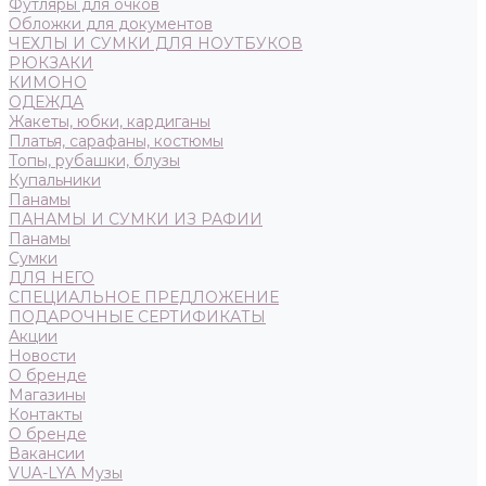
Футляры для очков
Обложки для документов
ЧЕХЛЫ И СУМКИ ДЛЯ НОУТБУКОВ
РЮКЗАКИ
КИМОНО
ОДЕЖДА
Жакеты, юбки, кардиганы
Платья, сарафаны, костюмы
Топы, рубашки, блузы
Купальники
Панамы
ПАНАМЫ И СУМКИ ИЗ РАФИИ
Панамы
Сумки
ДЛЯ НЕГО
СПЕЦИАЛЬНОЕ ПРЕДЛОЖЕНИЕ
ПОДАРОЧНЫЕ СЕРТИФИКАТЫ
Акции
Новости
О бренде
Магазины
Контакты
О бренде
Вакансии
VUA-LYA Музы