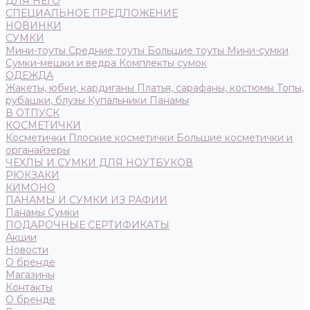
ДЛЯ НЕГО
СПЕЦИАЛЬНОЕ ПРЕДЛОЖЕНИЕ
НОВИНКИ
СУМКИ
Мини-тоуты
Средние тоуты
Большие тоуты
Мини-сумки
Сумки-мешки и ведра
Комплекты сумок
ОДЕЖДА
Жакеты, юбки, кардиганы
Платья, сарафаны, костюмы
Топы,
рубашки, блузы
Купальники
Панамы
В ОТПУСК
КОСМЕТИЧКИ
Косметички
Плоские косметички
Большие косметички и
органайзеры
ЧЕХЛЫ И СУМКИ ДЛЯ НОУТБУКОВ
РЮКЗАКИ
КИМОНО
ПАНАМЫ И СУМКИ ИЗ РАФИИ
Панамы
Сумки
ПОДАРОЧНЫЕ СЕРТИФИКАТЫ
Акции
Новости
О бренде
Магазины
Контакты
О бренде