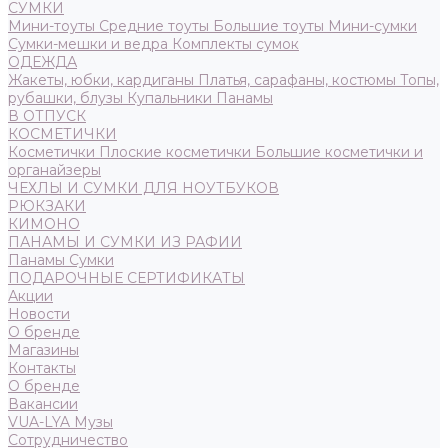
СУМКИ
Мини-тоуты
Средние тоуты
Большие тоуты
Мини-сумки
Сумки-мешки и ведра
Комплекты сумок
ОДЕЖДА
Жакеты, юбки, кардиганы
Платья, сарафаны, костюмы
Топы,
рубашки, блузы
Купальники
Панамы
В ОТПУСК
КОСМЕТИЧКИ
Косметички
Плоские косметички
Большие косметички и
органайзеры
ЧЕХЛЫ И СУМКИ ДЛЯ НОУТБУКОВ
РЮКЗАКИ
КИМОНО
ПАНАМЫ И СУМКИ ИЗ РАФИИ
Панамы
Сумки
ПОДАРОЧНЫЕ СЕРТИФИКАТЫ
Акции
Новости
О бренде
Магазины
Контакты
О бренде
Вакансии
VUA-LYA Музы
Сотрудничество