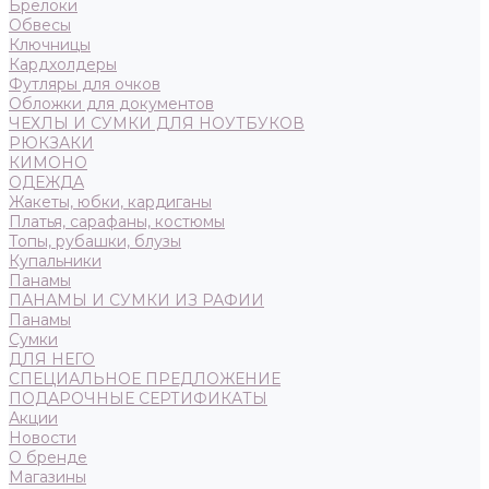
Брелоки
Обвесы
Ключницы
Кардхолдеры
Футляры для очков
Обложки для документов
ЧЕХЛЫ И СУМКИ ДЛЯ НОУТБУКОВ
РЮКЗАКИ
КИМОНО
ОДЕЖДА
Жакеты, юбки, кардиганы
Платья, сарафаны, костюмы
Топы, рубашки, блузы
Купальники
Панамы
ПАНАМЫ И СУМКИ ИЗ РАФИИ
Панамы
Сумки
ДЛЯ НЕГО
СПЕЦИАЛЬНОЕ ПРЕДЛОЖЕНИЕ
ПОДАРОЧНЫЕ СЕРТИФИКАТЫ
Акции
Новости
О бренде
Магазины