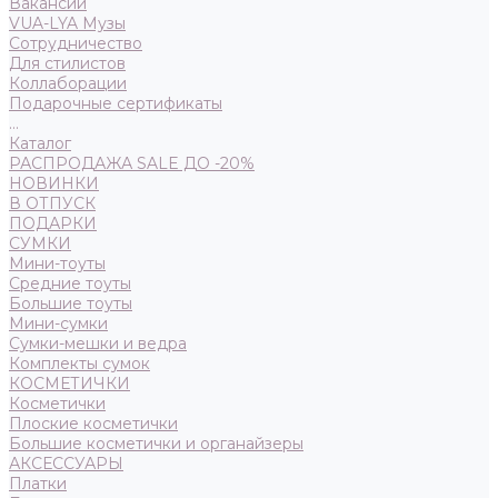
Вакансии
VUA-LYA Музы
Сотрудничество
Для стилистов
Коллаборации
Подарочные сертификаты
...
Каталог
РАСПРОДАЖА SALE ДО -20%
НОВИНКИ
В ОТПУСК
ПОДАРКИ
СУМКИ
Мини-тоуты
Средние тоуты
Большие тоуты
Мини-сумки
Сумки-мешки и ведра
Комплекты сумок
КОСМЕТИЧКИ
Косметички
Плоские косметички
Большие косметички и органайзеры
АКСЕССУАРЫ
Платки