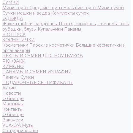
СУМКИ
Мини-тоуты
Средние тоуты
Большие тоуты
Мини-сумки
Сумки-мешки и ведра
Комплекты сумок
ОДЕЖДА
Жакеты, юбки, кардиганы
Платья, сарафаны, костюмы
Топы,
рубашки, блузы
Купальники
Панамы
В ОТПУСК
КОСМЕТИЧКИ
Косметички
Плоские косметички
Большие косметички и
органайзеры
ЧЕХЛЫ И СУМКИ ДЛЯ НОУТБУКОВ
РЮКЗАКИ
КИМОНО
ПАНАМЫ И СУМКИ ИЗ РАФИИ
Панамы
Сумки
ПОДАРОЧНЫЕ СЕРТИФИКАТЫ
Акции
Новости
О бренде
Магазины
Контакты
О бренде
Вакансии
VUA-LYA Музы
Сотрудничество