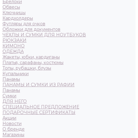
Брелоки
Обвесы
Ключницы
Кардхолдеры
Футляры для очков
Обложки для документов
ЧЕХЛЫ И СУМКИ ДЛЯ НОУТБУКОВ
РЮКЗАКИ
КИМОНО
ОДЕЖДА
Жакеты, юбки, кардиганы
Платья, сарафаны, костюмы
Топы, рубашки, блузы
Купальники
Панамы
ПАНАМЫ И СУМКИ ИЗ РАФИИ
Панамы
Сумки
ДЛЯ НЕГО
СПЕЦИАЛЬНОЕ ПРЕДЛОЖЕНИЕ
ПОДАРОЧНЫЕ СЕРТИФИКАТЫ
Акции
Новости
О бренде
Магазины