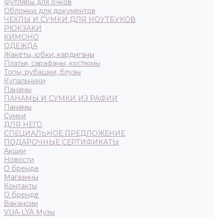
Футляры для очков
Обложки для документов
ЧЕХЛЫ И СУМКИ ДЛЯ НОУТБУКОВ
РЮКЗАКИ
КИМОНО
ОДЕЖДА
Жакеты, юбки, кардиганы
Платья, сарафаны, костюмы
Топы, рубашки, блузы
Купальники
Панамы
ПАНАМЫ И СУМКИ ИЗ РАФИИ
Панамы
Сумки
ДЛЯ НЕГО
СПЕЦИАЛЬНОЕ ПРЕДЛОЖЕНИЕ
ПОДАРОЧНЫЕ СЕРТИФИКАТЫ
Акции
Новости
О бренде
Магазины
Контакты
О бренде
Вакансии
VUA-LYA Музы