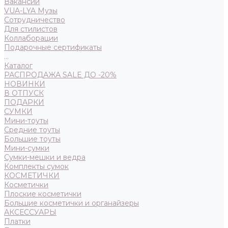
Вакансии
VUA-LYA Музы
Сотрудничество
Для стилистов
Коллаборации
Подарочные сертификаты
...
Каталог
РАСПРОДАЖА SALE ДО -20%
НОВИНКИ
В ОТПУСК
ПОДАРКИ
СУМКИ
Мини-тоуты
Средние тоуты
Большие тоуты
Мини-сумки
Сумки-мешки и ведра
Комплекты сумок
КОСМЕТИЧКИ
Косметички
Плоские косметички
Большие косметички и органайзеры
АКСЕССУАРЫ
Платки