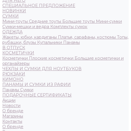
ДЛЯ НЕГО
СПЕЦИАЛЬНОЕ ПРЕДЛОЖЕНИЕ
НОВИНКИ
СУМКИ
Мини-тоуты
Средние тоуты
Большие тоуты
Мини-сумки
Сумки-мешки и ведра
Комплекты сумок
ОДЕЖДА
Жакеты, юбки, кардиганы
Платья, сарафаны, костюмы
Топы,
рубашки, блузы
Купальники
Панамы
В ОТПУСК
КОСМЕТИЧКИ
Косметички
Плоские косметички
Большие косметички и
органайзеры
ЧЕХЛЫ И СУМКИ ДЛЯ НОУТБУКОВ
РЮКЗАКИ
КИМОНО
ПАНАМЫ И СУМКИ ИЗ РАФИИ
Панамы
Сумки
ПОДАРОЧНЫЕ СЕРТИФИКАТЫ
Акции
Новости
О бренде
Магазины
Контакты
О бренде