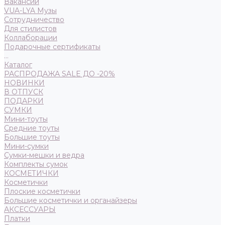
Вакансии
VUA-LYA Музы
Сотрудничество
Для стилистов
Коллаборации
Подарочные сертификаты
...
Каталог
РАСПРОДАЖА SALE ДО -20%
НОВИНКИ
В ОТПУСК
ПОДАРКИ
СУМКИ
Мини-тоуты
Средние тоуты
Большие тоуты
Мини-сумки
Сумки-мешки и ведра
Комплекты сумок
КОСМЕТИЧКИ
Косметички
Плоские косметички
Большие косметички и органайзеры
АКСЕССУАРЫ
Платки