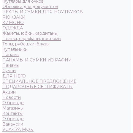
Футляры для очков
Обложки для документов
ЧЕХЛЫ И СУМКИ ДЛЯ НОУТБУКОВ
РЮКЗАКИ
КИМОНО
ОДЕЖДА
Жакеты, юбки, кардиганы
Платья, сарафаны, костюмы
Топы, рубашки, блузы
Купальники
Панамы
ПАНАМЫ И СУМКИ ИЗ РАФИИ
Панамы
Сумки
ДЛЯ НЕГО
СПЕЦИАЛЬНОЕ ПРЕДЛОЖЕНИЕ
ПОДАРОЧНЫЕ СЕРТИФИКАТЫ
Акции
Новости
О бренде
Магазины
Контакты
О бренде
Вакансии
VUA-LYA Музы