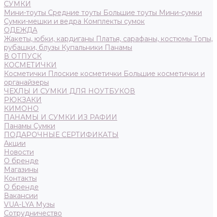
СУМКИ
Мини-тоуты
Средние тоуты
Большие тоуты
Мини-сумки
Сумки-мешки и ведра
Комплекты сумок
ОДЕЖДА
Жакеты, юбки, кардиганы
Платья, сарафаны, костюмы
Топы,
рубашки, блузы
Купальники
Панамы
В ОТПУСК
КОСМЕТИЧКИ
Косметички
Плоские косметички
Большие косметички и
органайзеры
ЧЕХЛЫ И СУМКИ ДЛЯ НОУТБУКОВ
РЮКЗАКИ
КИМОНО
ПАНАМЫ И СУМКИ ИЗ РАФИИ
Панамы
Сумки
ПОДАРОЧНЫЕ СЕРТИФИКАТЫ
Акции
Новости
О бренде
Магазины
Контакты
О бренде
Вакансии
VUA-LYA Музы
Сотрудничество