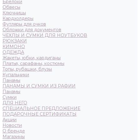
Брелоки
Обвесы
Ключницы
Кардхолдеры
Футляры для очков
Обложки для документов
ЧЕХЛЫ И СУМКИ ДЛЯ НОУТБУКОВ
РЮКЗАКИ
КИМОНО
ОДЕЖДА
Жакеты, юбки, кардиганы
Платья, сарафаны, костюмы
Топы, рубашки, блузы
Купальники
Панамы
ПАНАМЫ И СУМКИ ИЗ РАФИИ
Панамы
Сумки
ДЛЯ НЕГО
СПЕЦИАЛЬНОЕ ПРЕДЛОЖЕНИЕ
ПОДАРОЧНЫЕ СЕРТИФИКАТЫ
Акции
Новости
О бренде
Магазины