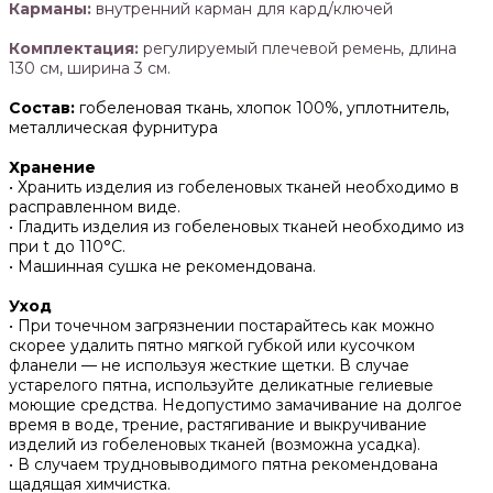
Карманы:
внутренний карман для кард/ключей
Комплектация:
регулируемый плечевой ремень, длина
130 см, ширина 3 см.
Состав:
гобеленовая ткань, хлопок 100%, уплотнитель,
металлическая фурнитура
Хранение
• Хранить изделия из гобеленовых тканей необходимо в
расправленном виде.
• ‌Гладить изделия из гобеленовых тканей необходимо из
при t до 110°С.
• ‌Машинная сушка не рекомендована.
Уход
• При точечном загрязнении постарайтесь как можно
скорее удалить пятно мягкой губкой или кусочком
фланели — не используя жесткие щетки. В случае
устарелого пятна, используйте деликатные гелиевые
моющие средства. Недопустимо замачивание на долгое
время в воде, трение, растягивание и выкручивание
изделий из гобеленовых тканей (возможна усадка).
• В случаем трудновыводимого пятна рекомендована
щадящая химчистка.