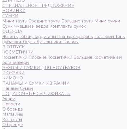
ДЛЯ НЕГО
СПЕЦИАЛЬНОЕ ПРЕДЛОЖЕНИЕ
НОВИНКИ
СУМКИ
Мини-тоуты
Средние тоуты
Большие тоуты
Мини-сумки
Сумки-мешки и ведра
Комплекты сумок
ОДЕЖДА
Жакеты, юбки, кардиганы
Платья, сарафаны, костюмы
Топы,
рубашки, блузы
Купальники
Панамы
В ОТПУСК
КОСМЕТИЧКИ
Косметички
Плоские косметички
Большие косметички и
органайзеры
ЧЕХЛЫ И СУМКИ ДЛЯ НОУТБУКОВ
РЮКЗАКИ
КИМОНО
ПАНАМЫ И СУМКИ ИЗ РАФИИ
Панамы
Сумки
ПОДАРОЧНЫЕ СЕРТИФИКАТЫ
Акции
Новости
О бренде
Магазины
Контакты
О бренде