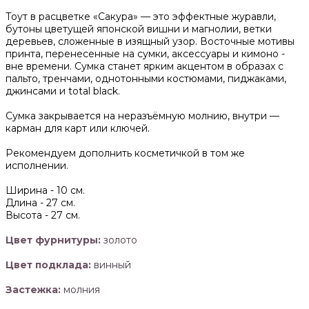
Тоут в расцветке «Сакура» — это эффектные журавли,
бутоны цветущей японской вишни и магнолии, ветки
деревьев, сложенные в изящный узор. Восточные мотивы
принта, перенесенные на сумки, аксессуары и кимоно -
вне времени. Сумка станет ярким акцентом в образах с
пальто, тренчами, однотонными костюмами, пиджаками,
джинсами и total black.
Сумка закрывается на неразъёмную молнию, внутри —
карман для карт или ключей.
Рекомендуем дополнить косметичкой в том же
исполнении.
Ширина -
10 см.
Длина -
27 см.
Высота -
27 см.
Цвет фурнитуры:
золото
Цвет подклада:
винный
Застежка:
молния