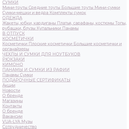
СУМКИ
Мини-тоуты
Средние тоуты
Большие тоуты
Мини-сумки
Сумки-мешки и ведра
Комплекты сумок
ОДЕЖДА
Жакеты, юбки, кардиганы
Платья, сарафаны, костюмы
Топы,
рубашки, блузы
Купальники
Панамы
В ОТПУСК
КОСМЕТИЧКИ
Косметички
Плоские косметички
Большие косметички и
органайзеры
ЧЕХЛЫ И СУМКИ ДЛЯ НОУТБУКОВ
РЮКЗАКИ
КИМОНО
ПАНАМЫ И СУМКИ ИЗ РАФИИ
Панамы
Сумки
ПОДАРОЧНЫЕ СЕРТИФИКАТЫ
Акции
Новости
О бренде
Магазины
Контакты
О бренде
Вакансии
VUA-LYA Музы
Сотрудничество