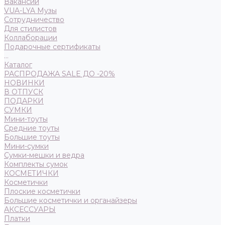
Вакансии
VUA-LYA Музы
Сотрудничество
Для стилистов
Коллаборации
Подарочные сертификаты
...
Каталог
РАСПРОДАЖА SALE ДО -20%
НОВИНКИ
В ОТПУСК
ПОДАРКИ
СУМКИ
Мини-тоуты
Средние тоуты
Большие тоуты
Мини-сумки
Сумки-мешки и ведра
Комплекты сумок
КОСМЕТИЧКИ
Косметички
Плоские косметички
Большие косметички и органайзеры
АКСЕССУАРЫ
Платки