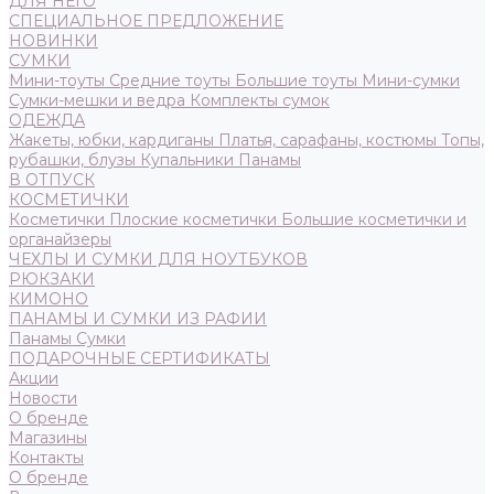
ДЛЯ НЕГО
СПЕЦИАЛЬНОЕ ПРЕДЛОЖЕНИЕ
НОВИНКИ
СУМКИ
Мини-тоуты
Средние тоуты
Большие тоуты
Мини-сумки
Сумки-мешки и ведра
Комплекты сумок
ОДЕЖДА
Жакеты, юбки, кардиганы
Платья, сарафаны, костюмы
Топы,
рубашки, блузы
Купальники
Панамы
В ОТПУСК
КОСМЕТИЧКИ
Косметички
Плоские косметички
Большие косметички и
органайзеры
ЧЕХЛЫ И СУМКИ ДЛЯ НОУТБУКОВ
РЮКЗАКИ
КИМОНО
ПАНАМЫ И СУМКИ ИЗ РАФИИ
Панамы
Сумки
ПОДАРОЧНЫЕ СЕРТИФИКАТЫ
Акции
Новости
О бренде
Магазины
Контакты
О бренде