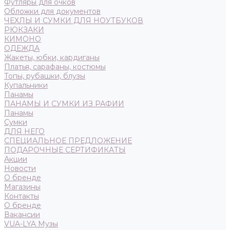
Футляры для очков
Обложки для документов
ЧЕХЛЫ И СУМКИ ДЛЯ НОУТБУКОВ
РЮКЗАКИ
КИМОНО
ОДЕЖДА
Жакеты, юбки, кардиганы
Платья, сарафаны, костюмы
Топы, рубашки, блузы
Купальники
Панамы
ПАНАМЫ И СУМКИ ИЗ РАФИИ
Панамы
Сумки
ДЛЯ НЕГО
СПЕЦИАЛЬНОЕ ПРЕДЛОЖЕНИЕ
ПОДАРОЧНЫЕ СЕРТИФИКАТЫ
Акции
Новости
О бренде
Магазины
Контакты
О бренде
Вакансии
VUA-LYA Музы