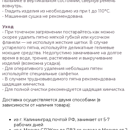
пыльнике в вертикальном состоянии, свернув ремень
вовнутрь..
• ‌Гладить изделия из необходимо из при t до 110°С.
• ‌Машинная сушка не рекомендована.
Уход
• При точечном загрязнении постарайтесь как можно
скорее удалить пятно мягкой губкой или кусочком
фланели — не используя жесткие щетки. В случае
устарелого пятна, используйте деликатные гелиевые
моющие средства. Недопустимо замачивание на долгое
время в воде, трение, растягивание и выкручивание
изделий (возможна усадка).
• Для оперативного удаления небольших пятен
используйте специальные салфетки.
• В случаем трудновыводимого пятна рекомендована
щадящая химчистка.
• Для полной очистки рекомендуется щадящая химчистка.
Доставка осуществляется двумя способами (в
зависимости от наличия товара):
из г. Калининград почтой РФ, занимает от 5-7
рабочих дней