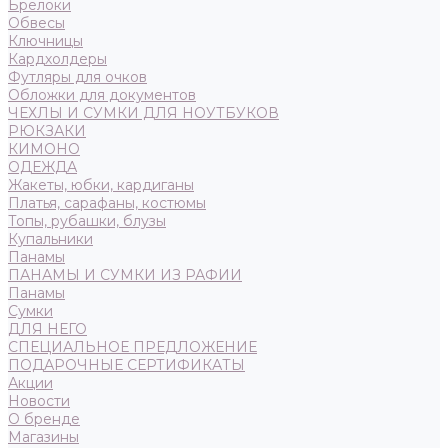
Брелоки
Обвесы
Ключницы
Кардхолдеры
Футляры для очков
Обложки для документов
ЧЕХЛЫ И СУМКИ ДЛЯ НОУТБУКОВ
РЮКЗАКИ
КИМОНО
ОДЕЖДА
Жакеты, юбки, кардиганы
Платья, сарафаны, костюмы
Топы, рубашки, блузы
Купальники
Панамы
ПАНАМЫ И СУМКИ ИЗ РАФИИ
Панамы
Сумки
ДЛЯ НЕГО
СПЕЦИАЛЬНОЕ ПРЕДЛОЖЕНИЕ
ПОДАРОЧНЫЕ СЕРТИФИКАТЫ
Акции
Новости
О бренде
Магазины